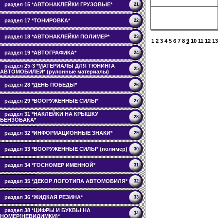
раздел 15 *АВТОНАКЛЕЙКИ ГРУЗОВЫЕ*
21
раздел 17 *ТОНИРОВКА*
22
раздел 18 *АВТОНАКЛЕЙКИ ПОЛИМЕР*
23
1
2
3
4
5
6
7
8
9
10
11
12
13
раздел 19 *АВТОГРАФИКА*
24
раздел 25-3 *МАТЕРИАЛЫ ДЛЯ ТЮНИНГА
25
АВТОМОБИЛЕЙ* (рулонные материалы)
раздел 28 *ДЕНЬ ПОБЕДЫ*
26
раздел 29 *ВООРУЖЕННЫЕ СИЛЫ*
27
раздел 31 *НАКЛЕЙКИ НА КРЫШКУ
28
БЕНЗОБАКА*
раздел 32 *ИНФОРМАЦИОННЫЕ ЗНАКИ*
29
раздел 33 *ВООРУЖЕННЫЕ СИЛЫ* (полимер)
30
раздел 34 *ГОСНОМЕР ИМЕННОЙ*
31
раздел 35 *ДЕКОР ЛОГОТИПА АВТОМОБИЛЯ*
32
раздел 36 *ЖИДКАЯ РЕЗИНА*
33
раздел 38 *ЦИФРЫ И БУКВЫ НА
34
НОМЕР(НЕВИДИМКИ)*