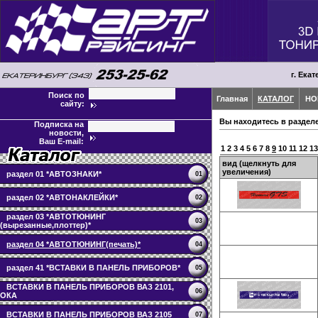
г. Екат
Поиск по
Главная
КАТАЛОГ
НО
сайту:
Вы находитесь в раздел
Подписка на
новости,
Ваш E-mail:
1
2
3
4
5
6
7
8
9
10
11
12
13
вид (щелкнуть для
увеличения)
раздел 01 *АВТОЗНАКИ*
01
раздел 02 *АВТОНАКЛЕЙКИ*
02
раздел 03 *АВТОТЮНИНГ
03
(вырезанные,плоттер)*
раздел 04 *АВТОТЮНИНГ(печать)*
04
раздел 41 *ВСТАВКИ В ПАНЕЛЬ ПРИБОРОВ*
05
ВСТАВКИ В ПАНЕЛЬ ПРИБОРОВ ВАЗ 2101,
06
ОКА
ВСТАВКИ В ПАНЕЛЬ ПРИБОРОВ ВАЗ 2105
07