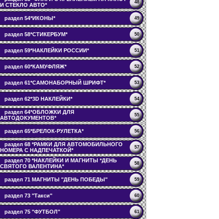
48
И СТЕКЛО АВТО*
раздел 54*ИКОНЫ*
49
раздел 58*СТИКЕРБУМ*
50
раздел 59*НАКЛЕЙКИ РОССИИ*
51
раздел 60*КАМУФЛЯЖ*
52
раздел 61*САМОНАБОРНЫЙ ШРИФТ*
53
раздел 62*3D НАКЛЕЙКИ*
54
раздел 64*ОБЛОЖКИ ДЛЯ
55
АВТОДОКУМЕНТОВ*
раздел 65*БРЕЛОК-РУЛЕТКА*
56
раздел 68 *РАМКИ ДЛЯ АВТОМОБИЛЬНОГО
57
НОМЕРА С НАДПЕЧАТКОЙ*
раздел 70 *НАКЛЕЙКИ И МАГНИТЫ *ДЕНЬ
58
СВЯТОГО ВАЛЕНТИНА*
раздел 71 МАГНИТЫ "ДЕНЬ ПОБЕДЫ"
59
раздел 73 "Такси"
60
раздел 75 "ФУТБОЛ"
61