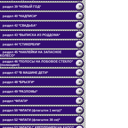
раздел 39 *НОВЫЙ ГОД*
35
раздел 40 *НАДПИСИ*
36
раздел 42 *СВАДЬБА*
37
раздел 43 *ВЫПИСКА ИЗ РОДДОМА*
38
раздел 44 *СТИКЕРБУМ*
39
раздел 45 *НАКЛЕЙКИ НА ЗАПАСНОЕ
40
КОЛЕСО*
раздел 46 *ПОЛОСЫ НА ЛОБОВОЕ СТЕКЛО*
41
(полноцвет)
раздел 47 *В МАШИНЕ ДЕТИ*
42
раздел 48 *БРЫЗГИ*
43
раздел 49 *РАЗЛОМЫ*
44
раздел *ФЛАГИ*
45
раздел 50 *ФЛАГИ (флагшток 1 метр)*
46
раздел 52 *ФЛАГИ (флагшток 38 см)*
47
раздел 53 *ФЛАГИ С КРЕПЛЕНИЕМ НА КАПОТ