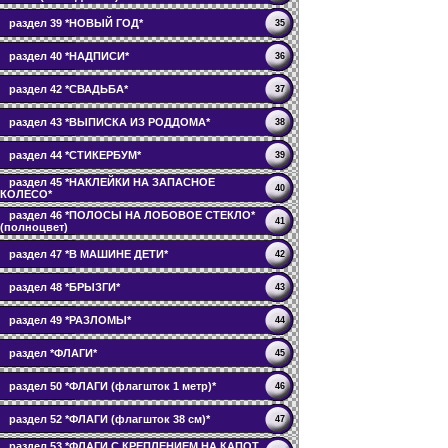
раздел 39 *НОВЫЙ ГОД*
35
раздел 40 *НАДПИСИ*
36
раздел 42 *СВАДЬБА*
37
раздел 43 *ВЫПИСКА ИЗ РОДДОМА*
38
раздел 44 *СТИКЕРБУМ*
39
раздел 45 *НАКЛЕЙКИ НА ЗАПАСНОЕ
40
КОЛЕСО*
раздел 46 *ПОЛОСЫ НА ЛОБОВОЕ СТЕКЛО*
41
(полноцвет)
раздел 47 *В МАШИНЕ ДЕТИ*
42
раздел 48 *БРЫЗГИ*
43
раздел 49 *РАЗЛОМЫ*
44
раздел *ФЛАГИ*
45
раздел 50 *ФЛАГИ (флагшток 1 метр)*
46
раздел 52 *ФЛАГИ (флагшток 38 см)*
47
раздел 53 *ФЛАГИ С КРЕПЛЕНИЕМ НА КАПОТ