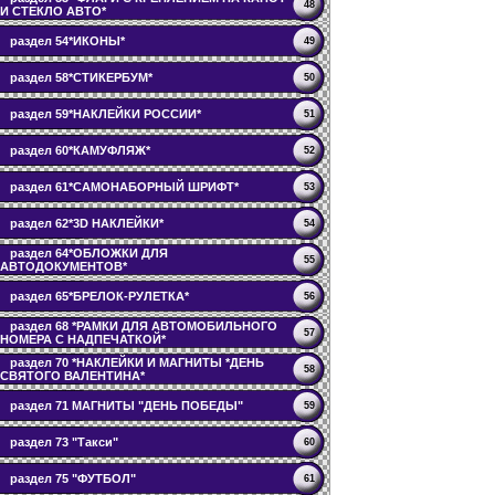
48
И СТЕКЛО АВТО*
раздел 54*ИКОНЫ*
49
раздел 58*СТИКЕРБУМ*
50
раздел 59*НАКЛЕЙКИ РОССИИ*
51
раздел 60*КАМУФЛЯЖ*
52
раздел 61*САМОНАБОРНЫЙ ШРИФТ*
53
раздел 62*3D НАКЛЕЙКИ*
54
раздел 64*ОБЛОЖКИ ДЛЯ
55
АВТОДОКУМЕНТОВ*
раздел 65*БРЕЛОК-РУЛЕТКА*
56
раздел 68 *РАМКИ ДЛЯ АВТОМОБИЛЬНОГО
57
НОМЕРА С НАДПЕЧАТКОЙ*
раздел 70 *НАКЛЕЙКИ И МАГНИТЫ *ДЕНЬ
58
СВЯТОГО ВАЛЕНТИНА*
раздел 71 МАГНИТЫ "ДЕНЬ ПОБЕДЫ"
59
раздел 73 "Такси"
60
раздел 75 "ФУТБОЛ"
61