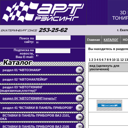
г. Екат
Поиск по
Главная
КАТАЛОГ
НО
сайту:
Вы находитесь в раздел
Подписка на
новости,
Ваш E-mail:
1
2
3
4
5
6
7
8
9
10
11
12
13
вид (щелкнуть для
увеличения)
раздел 01 *АВТОЗНАКИ*
01
раздел 02 *АВТОНАКЛЕЙКИ*
02
раздел 03 *АВТОТЮНИНГ
03
(вырезанные,плоттер)*
раздел 04 *АВТОТЮНИНГ(печать)*
04
раздел 41 *ВСТАВКИ В ПАНЕЛЬ ПРИБОРОВ*
05
ВСТАВКИ В ПАНЕЛЬ ПРИБОРОВ ВАЗ 2101,
06
ОКА
ВСТАВКИ В ПАНЕЛЬ ПРИБОРОВ ВАЗ 2105
07