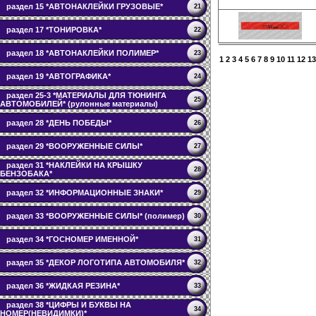
раздел 15 *АВТОНАКЛЕЙКИ ГРУЗОВЫЕ*
21
раздел 17 *ТОНИРОВКА*
22
раздел 18 *АВТОНАКЛЕЙКИ ПОЛИМЕР*
23
1
2
3
4
5
6
7
8
9
10
11
12
13
раздел 19 *АВТОГРАФИКА*
24
раздел 25-3 *МАТЕРИАЛЫ ДЛЯ ТЮНИНГА
25
АВТОМОБИЛЕЙ* (рулонные материалы)
раздел 28 *ДЕНЬ ПОБЕДЫ*
26
раздел 29 *ВООРУЖЕННЫЕ СИЛЫ*
27
раздел 31 *НАКЛЕЙКИ НА КРЫШКУ
28
БЕНЗОБАКА*
раздел 32 *ИНФОРМАЦИОННЫЕ ЗНАКИ*
29
раздел 33 *ВООРУЖЕННЫЕ СИЛЫ* (полимер)
30
раздел 34 *ГОСНОМЕР ИМЕННОЙ*
31
раздел 35 *ДЕКОР ЛОГОТИПА АВТОМОБИЛЯ*
32
раздел 36 *ЖИДКАЯ РЕЗИНА*
33
раздел 38 *ЦИФРЫ И БУКВЫ НА
34
НОМЕР(НЕВИДИМКИ)*