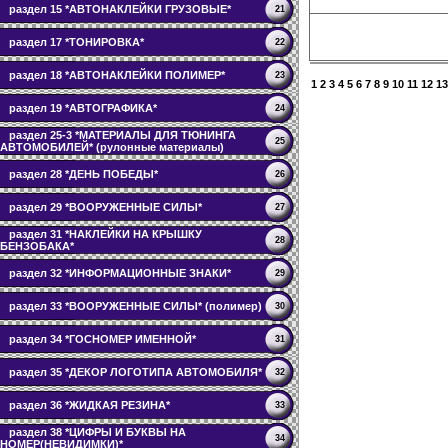
раздел 15 *АВТОНАКЛЕЙКИ ГРУЗОВЫЕ*
21
раздел 17 *ТОНИРОВКА*
22
раздел 18 *АВТОНАКЛЕЙКИ ПОЛИМЕР*
23
1
2
3
4
5
6
7
8
9
10
11
12
13
раздел 19 *АВТОГРАФИКА*
24
раздел 25-3 *МАТЕРИАЛЫ ДЛЯ ТЮНИНГА
25
АВТОМОБИЛЕЙ* (рулонные материалы)
раздел 28 *ДЕНЬ ПОБЕДЫ*
26
раздел 29 *ВООРУЖЕННЫЕ СИЛЫ*
27
раздел 31 *НАКЛЕЙКИ НА КРЫШКУ
28
БЕНЗОБАКА*
раздел 32 *ИНФОРМАЦИОННЫЕ ЗНАКИ*
29
раздел 33 *ВООРУЖЕННЫЕ СИЛЫ* (полимер)
30
раздел 34 *ГОСНОМЕР ИМЕННОЙ*
31
раздел 35 *ДЕКОР ЛОГОТИПА АВТОМОБИЛЯ*
32
раздел 36 *ЖИДКАЯ РЕЗИНА*
33
раздел 38 *ЦИФРЫ И БУКВЫ НА
34
НОМЕР(НЕВИДИМКИ)*