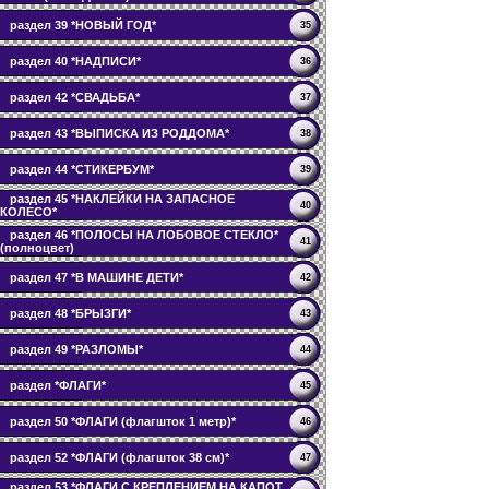
раздел 39 *НОВЫЙ ГОД*
35
раздел 40 *НАДПИСИ*
36
раздел 42 *СВАДЬБА*
37
раздел 43 *ВЫПИСКА ИЗ РОДДОМА*
38
раздел 44 *СТИКЕРБУМ*
39
раздел 45 *НАКЛЕЙКИ НА ЗАПАСНОЕ
40
КОЛЕСО*
раздел 46 *ПОЛОСЫ НА ЛОБОВОЕ СТЕКЛО*
41
(полноцвет)
раздел 47 *В МАШИНЕ ДЕТИ*
42
раздел 48 *БРЫЗГИ*
43
раздел 49 *РАЗЛОМЫ*
44
раздел *ФЛАГИ*
45
раздел 50 *ФЛАГИ (флагшток 1 метр)*
46
раздел 52 *ФЛАГИ (флагшток 38 см)*
47
раздел 53 *ФЛАГИ С КРЕПЛЕНИЕМ НА КАПОТ