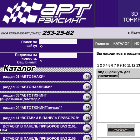
г. Екат
Поиск по
Главная
КАТАЛОГ
НО
сайту:
Вы находитесь в раздел
Подписка на
новости,
Ваш E-mail:
1
2
3
4
5
6
7
8
9
10
11
12
13
вид (щелкнуть для
увеличения)
раздел 01 *АВТОЗНАКИ*
01
раздел 02 *АВТОНАКЛЕЙКИ*
02
раздел 03 *АВТОТЮНИНГ
03
(вырезанные,плоттер)*
раздел 04 *АВТОТЮНИНГ(печать)*
04
раздел 41 *ВСТАВКИ В ПАНЕЛЬ ПРИБОРОВ*
05
ВСТАВКИ В ПАНЕЛЬ ПРИБОРОВ ВАЗ 2101,
06
ОКА
ВСТАВКИ В ПАНЕЛЬ ПРИБОРОВ ВАЗ 2105
07