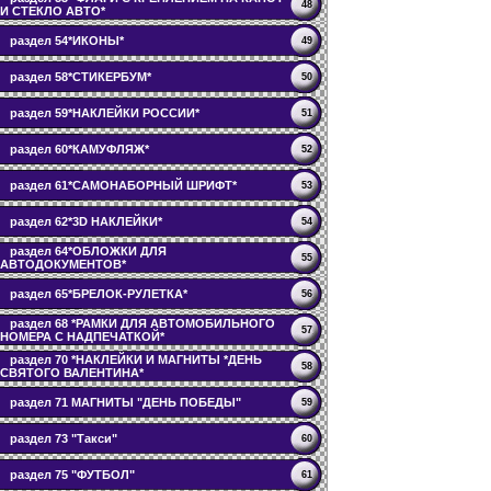
48
И СТЕКЛО АВТО*
раздел 54*ИКОНЫ*
49
раздел 58*СТИКЕРБУМ*
50
раздел 59*НАКЛЕЙКИ РОССИИ*
51
раздел 60*КАМУФЛЯЖ*
52
раздел 61*САМОНАБОРНЫЙ ШРИФТ*
53
раздел 62*3D НАКЛЕЙКИ*
54
раздел 64*ОБЛОЖКИ ДЛЯ
55
АВТОДОКУМЕНТОВ*
раздел 65*БРЕЛОК-РУЛЕТКА*
56
раздел 68 *РАМКИ ДЛЯ АВТОМОБИЛЬНОГО
57
НОМЕРА С НАДПЕЧАТКОЙ*
раздел 70 *НАКЛЕЙКИ И МАГНИТЫ *ДЕНЬ
58
СВЯТОГО ВАЛЕНТИНА*
раздел 71 МАГНИТЫ "ДЕНЬ ПОБЕДЫ"
59
раздел 73 "Такси"
60
раздел 75 "ФУТБОЛ"
61