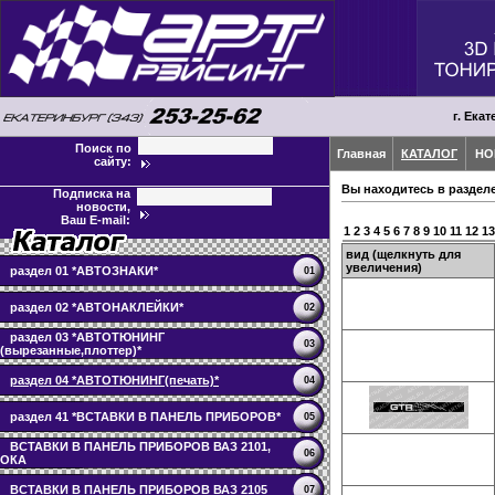
г. Екат
Поиск по
Главная
КАТАЛОГ
НО
сайту:
Вы находитесь в раздел
Подписка на
новости,
Ваш E-mail:
1
2
3
4
5
6
7
8
9
10
11
12
13
вид (щелкнуть для
увеличения)
раздел 01 *АВТОЗНАКИ*
01
раздел 02 *АВТОНАКЛЕЙКИ*
02
раздел 03 *АВТОТЮНИНГ
03
(вырезанные,плоттер)*
раздел 04 *АВТОТЮНИНГ(печать)*
04
раздел 41 *ВСТАВКИ В ПАНЕЛЬ ПРИБОРОВ*
05
ВСТАВКИ В ПАНЕЛЬ ПРИБОРОВ ВАЗ 2101,
06
ОКА
ВСТАВКИ В ПАНЕЛЬ ПРИБОРОВ ВАЗ 2105
07