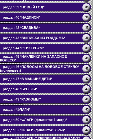
раздел 39 *НОВЫЙ ГОД*
35
раздел 40 *НАДПИСИ*
36
раздел 42 *СВАДЬБА*
37
раздел 43 *ВЫПИСКА ИЗ РОДДОМА*
38
раздел 44 *СТИКЕРБУМ*
39
раздел 45 *НАКЛЕЙКИ НА ЗАПАСНОЕ
40
КОЛЕСО*
раздел 46 *ПОЛОСЫ НА ЛОБОВОЕ СТЕКЛО*
41
(полноцвет)
раздел 47 *В МАШИНЕ ДЕТИ*
42
раздел 48 *БРЫЗГИ*
43
раздел 49 *РАЗЛОМЫ*
44
раздел *ФЛАГИ*
45
раздел 50 *ФЛАГИ (флагшток 1 метр)*
46
раздел 52 *ФЛАГИ (флагшток 38 см)*
47
раздел 53 *ФЛАГИ С КРЕПЛЕНИЕМ НА КАПОТ