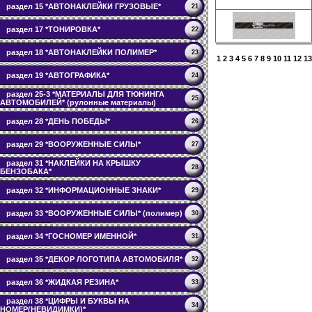
раздел 15 *АВТОНАКЛЕЙКИ ГРУЗОВЫЕ*
21
раздел 17 *ТОНИРОВКА*
22
раздел 18 *АВТОНАКЛЕЙКИ ПОЛИМЕР*
23
1
2
3
4
5
6
7
8
9
10
11
12
13
раздел 19 *АВТОГРАФИКА*
24
раздел 25-3 *МАТЕРИАЛЫ ДЛЯ ТЮНИНГА
25
АВТОМОБИЛЕЙ* (рулонные материалы)
раздел 28 *ДЕНЬ ПОБЕДЫ*
26
раздел 29 *ВООРУЖЕННЫЕ СИЛЫ*
27
раздел 31 *НАКЛЕЙКИ НА КРЫШКУ
28
БЕНЗОБАКА*
раздел 32 *ИНФОРМАЦИОННЫЕ ЗНАКИ*
29
раздел 33 *ВООРУЖЕННЫЕ СИЛЫ* (полимер)
30
раздел 34 *ГОСНОМЕР ИМЕННОЙ*
31
раздел 35 *ДЕКОР ЛОГОТИПА АВТОМОБИЛЯ*
32
раздел 36 *ЖИДКАЯ РЕЗИНА*
33
раздел 38 *ЦИФРЫ И БУКВЫ НА
34
НОМЕР(НЕВИДИМКИ)*