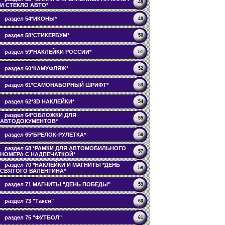
48
И СТЕКЛО АВТО*
раздел 54*ИКОНЫ*
49
раздел 58*СТИКЕРБУМ*
50
раздел 59*НАКЛЕЙКИ РОССИИ*
51
раздел 60*КАМУФЛЯЖ*
52
раздел 61*САМОНАБОРНЫЙ ШРИФТ*
53
раздел 62*3D НАКЛЕЙКИ*
54
раздел 64*ОБЛОЖКИ ДЛЯ
55
АВТОДОКУМЕНТОВ*
раздел 65*БРЕЛОК-РУЛЕТКА*
56
раздел 68 *РАМКИ ДЛЯ АВТОМОБИЛЬНОГО
57
НОМЕРА С НАДПЕЧАТКОЙ*
раздел 70 *НАКЛЕЙКИ И МАГНИТЫ *ДЕНЬ
58
СВЯТОГО ВАЛЕНТИНА*
раздел 71 МАГНИТЫ "ДЕНЬ ПОБЕДЫ"
59
раздел 73 "Такси"
60
раздел 75 "ФУТБОЛ"
61