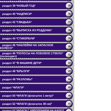
раздел 39 *НОВЫЙ ГОД*
35
раздел 40 *НАДПИСИ*
36
раздел 42 *СВАДЬБА*
37
раздел 43 *ВЫПИСКА ИЗ РОДДОМА*
38
раздел 44 *СТИКЕРБУМ*
39
раздел 45 *НАКЛЕЙКИ НА ЗАПАСНОЕ
40
КОЛЕСО*
раздел 46 *ПОЛОСЫ НА ЛОБОВОЕ СТЕКЛО*
41
(полноцвет)
раздел 47 *В МАШИНЕ ДЕТИ*
42
раздел 48 *БРЫЗГИ*
43
раздел 49 *РАЗЛОМЫ*
44
раздел *ФЛАГИ*
45
раздел 50 *ФЛАГИ (флагшток 1 метр)*
46
раздел 52 *ФЛАГИ (флагшток 38 см)*
47
раздел 53 *ФЛАГИ С КРЕПЛЕНИЕМ НА КАПОТ