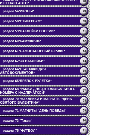
48
И СТЕКЛО АВТО*
раздел 54*ИКОНЫ*
49
раздел 58*СТИКЕРБУМ*
50
раздел 59*НАКЛЕЙКИ РОССИИ*
51
раздел 60*КАМУФЛЯЖ*
52
раздел 61*САМОНАБОРНЫЙ ШРИФТ*
53
раздел 62*3D НАКЛЕЙКИ*
54
раздел 64*ОБЛОЖКИ ДЛЯ
55
АВТОДОКУМЕНТОВ*
раздел 65*БРЕЛОК-РУЛЕТКА*
56
раздел 68 *РАМКИ ДЛЯ АВТОМОБИЛЬНОГО
57
НОМЕРА С НАДПЕЧАТКОЙ*
раздел 70 *НАКЛЕЙКИ И МАГНИТЫ *ДЕНЬ
58
СВЯТОГО ВАЛЕНТИНА*
раздел 71 МАГНИТЫ "ДЕНЬ ПОБЕДЫ"
59
раздел 73 "Такси"
60
раздел 75 "ФУТБОЛ"
61