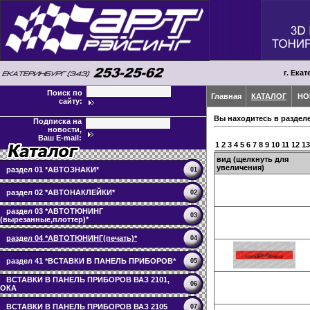
г. Екат
Поиск по
Главная
КАТАЛОГ
НО
сайту:
Вы находитесь в раздел
Подписка на
новости,
Ваш E-mail:
1
2
3
4
5
6
7
8
9
10
11
12
13
вид (щелкнуть для
увеличения)
раздел 01 *АВТОЗНАКИ*
01
раздел 02 *АВТОНАКЛЕЙКИ*
02
раздел 03 *АВТОТЮНИНГ
03
(вырезанные,плоттер)*
раздел 04 *АВТОТЮНИНГ(печать)*
04
раздел 41 *ВСТАВКИ В ПАНЕЛЬ ПРИБОРОВ*
05
ВСТАВКИ В ПАНЕЛЬ ПРИБОРОВ ВАЗ 2101,
06
ОКА
ВСТАВКИ В ПАНЕЛЬ ПРИБОРОВ ВАЗ 2105
07