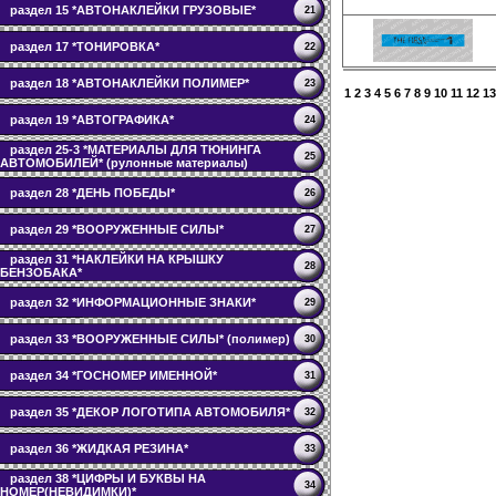
раздел 15 *АВТОНАКЛЕЙКИ ГРУЗОВЫЕ*
21
раздел 17 *ТОНИРОВКА*
22
раздел 18 *АВТОНАКЛЕЙКИ ПОЛИМЕР*
23
1
2
3
4
5
6
7
8
9
10
11
12
13
раздел 19 *АВТОГРАФИКА*
24
раздел 25-3 *МАТЕРИАЛЫ ДЛЯ ТЮНИНГА
25
АВТОМОБИЛЕЙ* (рулонные материалы)
раздел 28 *ДЕНЬ ПОБЕДЫ*
26
раздел 29 *ВООРУЖЕННЫЕ СИЛЫ*
27
раздел 31 *НАКЛЕЙКИ НА КРЫШКУ
28
БЕНЗОБАКА*
раздел 32 *ИНФОРМАЦИОННЫЕ ЗНАКИ*
29
раздел 33 *ВООРУЖЕННЫЕ СИЛЫ* (полимер)
30
раздел 34 *ГОСНОМЕР ИМЕННОЙ*
31
раздел 35 *ДЕКОР ЛОГОТИПА АВТОМОБИЛЯ*
32
раздел 36 *ЖИДКАЯ РЕЗИНА*
33
раздел 38 *ЦИФРЫ И БУКВЫ НА
34
НОМЕР(НЕВИДИМКИ)*