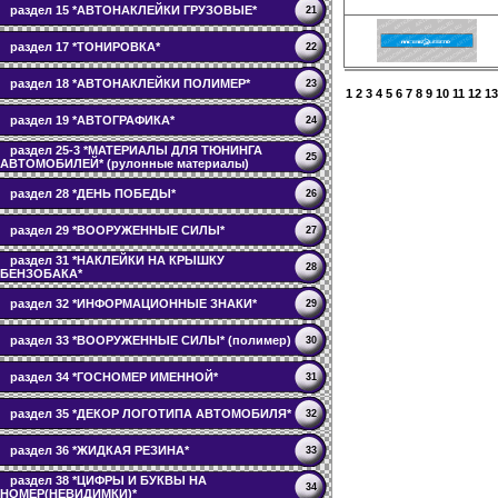
раздел 15 *АВТОНАКЛЕЙКИ ГРУЗОВЫЕ*
21
раздел 17 *ТОНИРОВКА*
22
раздел 18 *АВТОНАКЛЕЙКИ ПОЛИМЕР*
23
1
2
3
4
5
6
7
8
9
10
11
12
13
раздел 19 *АВТОГРАФИКА*
24
раздел 25-3 *МАТЕРИАЛЫ ДЛЯ ТЮНИНГА
25
АВТОМОБИЛЕЙ* (рулонные материалы)
раздел 28 *ДЕНЬ ПОБЕДЫ*
26
раздел 29 *ВООРУЖЕННЫЕ СИЛЫ*
27
раздел 31 *НАКЛЕЙКИ НА КРЫШКУ
28
БЕНЗОБАКА*
раздел 32 *ИНФОРМАЦИОННЫЕ ЗНАКИ*
29
раздел 33 *ВООРУЖЕННЫЕ СИЛЫ* (полимер)
30
раздел 34 *ГОСНОМЕР ИМЕННОЙ*
31
раздел 35 *ДЕКОР ЛОГОТИПА АВТОМОБИЛЯ*
32
раздел 36 *ЖИДКАЯ РЕЗИНА*
33
раздел 38 *ЦИФРЫ И БУКВЫ НА
34
НОМЕР(НЕВИДИМКИ)*