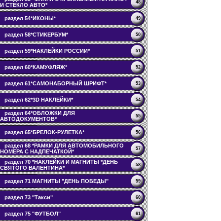
48
И СТЕКЛО АВТО*
раздел 54*ИКОНЫ*
49
раздел 58*СТИКЕРБУМ*
50
раздел 59*НАКЛЕЙКИ РОССИИ*
51
раздел 60*КАМУФЛЯЖ*
52
раздел 61*САМОНАБОРНЫЙ ШРИФТ*
53
раздел 62*3D НАКЛЕЙКИ*
54
раздел 64*ОБЛОЖКИ ДЛЯ
55
АВТОДОКУМЕНТОВ*
раздел 65*БРЕЛОК-РУЛЕТКА*
56
раздел 68 *РАМКИ ДЛЯ АВТОМОБИЛЬНОГО
57
НОМЕРА С НАДПЕЧАТКОЙ*
раздел 70 *НАКЛЕЙКИ И МАГНИТЫ *ДЕНЬ
58
СВЯТОГО ВАЛЕНТИНА*
раздел 71 МАГНИТЫ "ДЕНЬ ПОБЕДЫ"
59
раздел 73 "Такси"
60
раздел 75 "ФУТБОЛ"
61