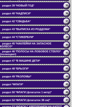
раздел 39 *НОВЫЙ ГОД*
35
раздел 40 *НАДПИСИ*
36
раздел 42 *СВАДЬБА*
37
раздел 43 *ВЫПИСКА ИЗ РОДДОМА*
38
раздел 44 *СТИКЕРБУМ*
39
раздел 45 *НАКЛЕЙКИ НА ЗАПАСНОЕ
40
КОЛЕСО*
раздел 46 *ПОЛОСЫ НА ЛОБОВОЕ СТЕКЛО*
41
(полноцвет)
раздел 47 *В МАШИНЕ ДЕТИ*
42
раздел 48 *БРЫЗГИ*
43
раздел 49 *РАЗЛОМЫ*
44
раздел *ФЛАГИ*
45
раздел 50 *ФЛАГИ (флагшток 1 метр)*
46
раздел 52 *ФЛАГИ (флагшток 38 см)*
47
раздел 53 *ФЛАГИ С КРЕПЛЕНИЕМ НА КАПОТ