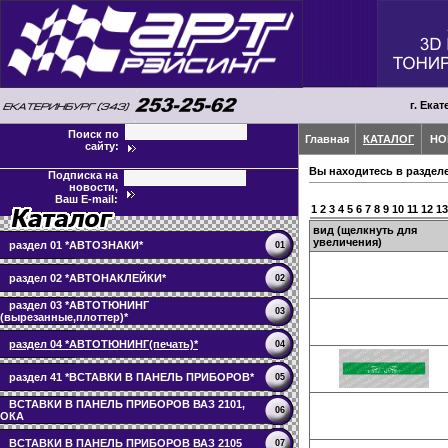
г. Екат
Поиск по
Главная
КАТАЛОГ
НО
сайту:
Вы находитесь в раздел
Подписка на
новости,
Ваш E-mail:
1
2
3
4
5
6
7
8
9
10
11
12
13
вид (щелкнуть для
увеличения)
раздел 01 *АВТОЗНАКИ*
01
раздел 02 *АВТОНАКЛЕЙКИ*
02
раздел 03 *АВТОТЮНИНГ
03
(вырезанные,плоттер)*
раздел 04 *АВТОТЮНИНГ(печать)*
04
раздел 41 *ВСТАВКИ В ПАНЕЛЬ ПРИБОРОВ*
05
ВСТАВКИ В ПАНЕЛЬ ПРИБОРОВ ВАЗ 2101,
06
ОКА
ВСТАВКИ В ПАНЕЛЬ ПРИБОРОВ ВАЗ 2105
07