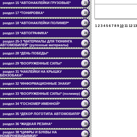
раздел 15 *АВТОНАКЛЕЙКИ ГРУЗОВЫЕ*
21
раздел 17 *ТОНИРОВКА*
22
раздел 18 *АВТОНАКЛЕЙКИ ПОЛИМЕР*
23
1
2
3
4
5
6
7
8
9
10
11
12
13
раздел 19 *АВТОГРАФИКА*
24
раздел 25-3 *МАТЕРИАЛЫ ДЛЯ ТЮНИНГА
25
АВТОМОБИЛЕЙ* (рулонные материалы)
раздел 28 *ДЕНЬ ПОБЕДЫ*
26
раздел 29 *ВООРУЖЕННЫЕ СИЛЫ*
27
раздел 31 *НАКЛЕЙКИ НА КРЫШКУ
28
БЕНЗОБАКА*
раздел 32 *ИНФОРМАЦИОННЫЕ ЗНАКИ*
29
раздел 33 *ВООРУЖЕННЫЕ СИЛЫ* (полимер)
30
раздел 34 *ГОСНОМЕР ИМЕННОЙ*
31
раздел 35 *ДЕКОР ЛОГОТИПА АВТОМОБИЛЯ*
32
раздел 36 *ЖИДКАЯ РЕЗИНА*
33
раздел 38 *ЦИФРЫ И БУКВЫ НА
34
НОМЕР(НЕВИДИМКИ)*