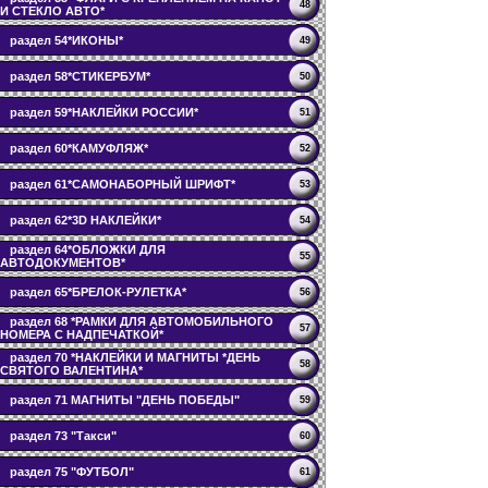
48
И СТЕКЛО АВТО*
раздел 54*ИКОНЫ*
49
раздел 58*СТИКЕРБУМ*
50
раздел 59*НАКЛЕЙКИ РОССИИ*
51
раздел 60*КАМУФЛЯЖ*
52
раздел 61*САМОНАБОРНЫЙ ШРИФТ*
53
раздел 62*3D НАКЛЕЙКИ*
54
раздел 64*ОБЛОЖКИ ДЛЯ
55
АВТОДОКУМЕНТОВ*
раздел 65*БРЕЛОК-РУЛЕТКА*
56
раздел 68 *РАМКИ ДЛЯ АВТОМОБИЛЬНОГО
57
НОМЕРА С НАДПЕЧАТКОЙ*
раздел 70 *НАКЛЕЙКИ И МАГНИТЫ *ДЕНЬ
58
СВЯТОГО ВАЛЕНТИНА*
раздел 71 МАГНИТЫ "ДЕНЬ ПОБЕДЫ"
59
раздел 73 "Такси"
60
раздел 75 "ФУТБОЛ"
61