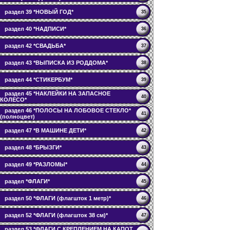
раздел 39 *НОВЫЙ ГОД*
35
раздел 40 *НАДПИСИ*
36
раздел 42 *СВАДЬБА*
37
раздел 43 *ВЫПИСКА ИЗ РОДДОМА*
38
раздел 44 *СТИКЕРБУМ*
39
раздел 45 *НАКЛЕЙКИ НА ЗАПАСНОЕ
40
КОЛЕСО*
раздел 46 *ПОЛОСЫ НА ЛОБОВОЕ СТЕКЛО*
41
(полноцвет)
раздел 47 *В МАШИНЕ ДЕТИ*
42
раздел 48 *БРЫЗГИ*
43
раздел 49 *РАЗЛОМЫ*
44
раздел *ФЛАГИ*
45
раздел 50 *ФЛАГИ (флагшток 1 метр)*
46
раздел 52 *ФЛАГИ (флагшток 38 см)*
47
раздел 53 *ФЛАГИ С КРЕПЛЕНИЕМ НА КАПОТ