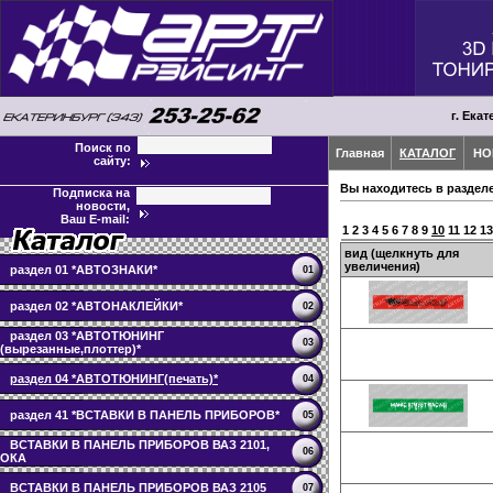
г. Екат
Поиск по
Главная
КАТАЛОГ
НО
сайту:
Вы находитесь в раздел
Подписка на
новости,
Ваш E-mail:
1
2
3
4
5
6
7
8
9
10
11
12
13
вид (щелкнуть для
увеличения)
раздел 01 *АВТОЗНАКИ*
01
раздел 02 *АВТОНАКЛЕЙКИ*
02
раздел 03 *АВТОТЮНИНГ
03
(вырезанные,плоттер)*
раздел 04 *АВТОТЮНИНГ(печать)*
04
раздел 41 *ВСТАВКИ В ПАНЕЛЬ ПРИБОРОВ*
05
ВСТАВКИ В ПАНЕЛЬ ПРИБОРОВ ВАЗ 2101,
06
ОКА
ВСТАВКИ В ПАНЕЛЬ ПРИБОРОВ ВАЗ 2105
07