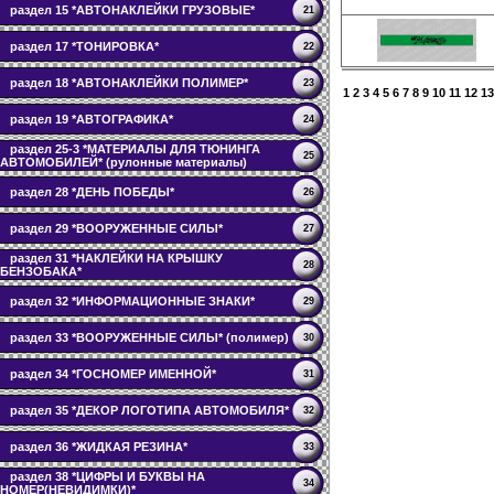
раздел 15 *АВТОНАКЛЕЙКИ ГРУЗОВЫЕ*
21
раздел 17 *ТОНИРОВКА*
22
раздел 18 *АВТОНАКЛЕЙКИ ПОЛИМЕР*
23
1
2
3
4
5
6
7
8
9
10
11
12
13
раздел 19 *АВТОГРАФИКА*
24
раздел 25-3 *МАТЕРИАЛЫ ДЛЯ ТЮНИНГА
25
АВТОМОБИЛЕЙ* (рулонные материалы)
раздел 28 *ДЕНЬ ПОБЕДЫ*
26
раздел 29 *ВООРУЖЕННЫЕ СИЛЫ*
27
раздел 31 *НАКЛЕЙКИ НА КРЫШКУ
28
БЕНЗОБАКА*
раздел 32 *ИНФОРМАЦИОННЫЕ ЗНАКИ*
29
раздел 33 *ВООРУЖЕННЫЕ СИЛЫ* (полимер)
30
раздел 34 *ГОСНОМЕР ИМЕННОЙ*
31
раздел 35 *ДЕКОР ЛОГОТИПА АВТОМОБИЛЯ*
32
раздел 36 *ЖИДКАЯ РЕЗИНА*
33
раздел 38 *ЦИФРЫ И БУКВЫ НА
34
НОМЕР(НЕВИДИМКИ)*