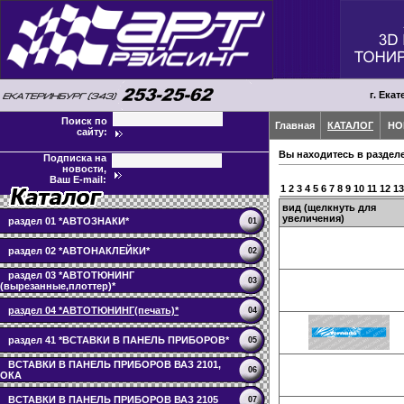
г. Екат
Поиск по
Главная
КАТАЛОГ
НО
сайту:
Вы находитесь в раздел
Подписка на
новости,
Ваш E-mail:
1
2
3
4
5
6
7
8
9
10
11
12
13
вид (щелкнуть для
увеличения)
раздел 01 *АВТОЗНАКИ*
01
раздел 02 *АВТОНАКЛЕЙКИ*
02
раздел 03 *АВТОТЮНИНГ
03
(вырезанные,плоттер)*
раздел 04 *АВТОТЮНИНГ(печать)*
04
раздел 41 *ВСТАВКИ В ПАНЕЛЬ ПРИБОРОВ*
05
ВСТАВКИ В ПАНЕЛЬ ПРИБОРОВ ВАЗ 2101,
06
ОКА
ВСТАВКИ В ПАНЕЛЬ ПРИБОРОВ ВАЗ 2105
07