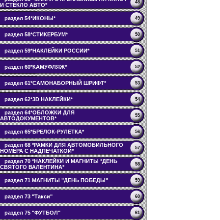
48
И СТЕКЛО АВТО*
раздел 54*ИКОНЫ*
49
раздел 58*СТИКЕРБУМ*
50
раздел 59*НАКЛЕЙКИ РОССИИ*
51
раздел 60*КАМУФЛЯЖ*
52
раздел 61*САМОНАБОРНЫЙ ШРИФТ*
53
раздел 62*3D НАКЛЕЙКИ*
54
раздел 64*ОБЛОЖКИ ДЛЯ
55
АВТОДОКУМЕНТОВ*
раздел 65*БРЕЛОК-РУЛЕТКА*
56
раздел 68 *РАМКИ ДЛЯ АВТОМОБИЛЬНОГО
57
НОМЕРА С НАДПЕЧАТКОЙ*
раздел 70 *НАКЛЕЙКИ И МАГНИТЫ *ДЕНЬ
58
СВЯТОГО ВАЛЕНТИНА*
раздел 71 МАГНИТЫ "ДЕНЬ ПОБЕДЫ"
59
раздел 73 "Такси"
60
раздел 75 "ФУТБОЛ"
61