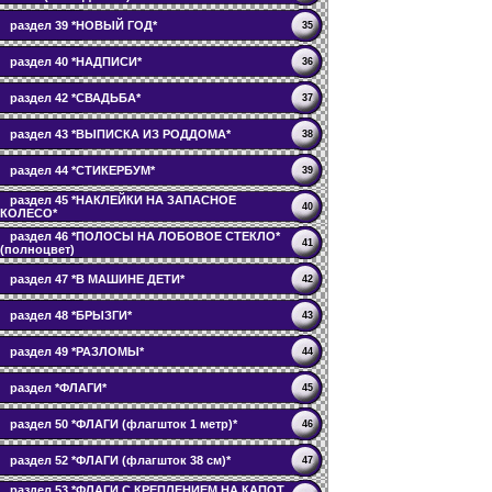
раздел 39 *НОВЫЙ ГОД*
35
раздел 40 *НАДПИСИ*
36
раздел 42 *СВАДЬБА*
37
раздел 43 *ВЫПИСКА ИЗ РОДДОМА*
38
раздел 44 *СТИКЕРБУМ*
39
раздел 45 *НАКЛЕЙКИ НА ЗАПАСНОЕ
40
КОЛЕСО*
раздел 46 *ПОЛОСЫ НА ЛОБОВОЕ СТЕКЛО*
41
(полноцвет)
раздел 47 *В МАШИНЕ ДЕТИ*
42
раздел 48 *БРЫЗГИ*
43
раздел 49 *РАЗЛОМЫ*
44
раздел *ФЛАГИ*
45
раздел 50 *ФЛАГИ (флагшток 1 метр)*
46
раздел 52 *ФЛАГИ (флагшток 38 см)*
47
раздел 53 *ФЛАГИ С КРЕПЛЕНИЕМ НА КАПОТ