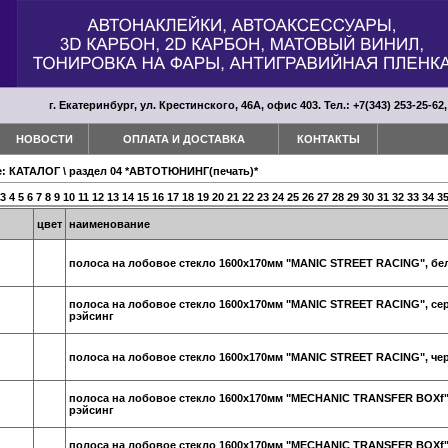
г. Екатеринбург, ул. Крестинского, 46А, офис 403. Тел.: +7(343) 253-25-62,
НОВОСТИ
ОПЛАТА И ДОСТАВКА
КОНТАКТЫ
е:
КАТАЛОГ
\
раздел 04 *АВТОТЮНИНГ(печать)*
3
4
5
6
7
8
9
10
11
12
13
14
15
16
17
18
19
20
21
22
23
24
25
26
27
28
29
30
31
32
33
34
3
цвет
наименование
полоса на лобовое стекло 1600х170мм "MANIC STREET RACING", бел
полоса на лобовое стекло 1600х170мм "MANIC STREET RACING", сер
рэйсинг
полоса на лобовое стекло 1600х170мм "MANIC STREET RACING", чер
полоса на лобовое стекло 1600х170мм "MECHANIC TRANSFER BOXf",
рэйсинг
полоса на лобовое стекло 1600х170мм "MECHANIC TRANSFER BOXf",