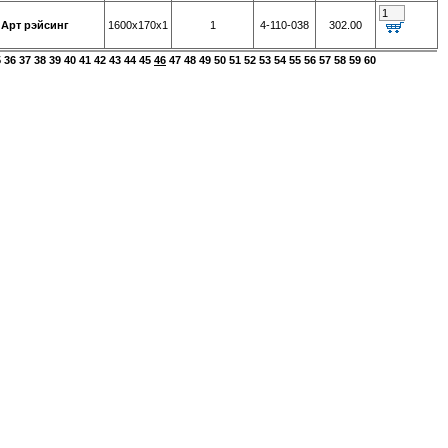
 Арт рэйсинг
1600х170х1
1
4-110-038
302.00
5
36
37
38
39
40
41
42
43
44
45
46
47
48
49
50
51
52
53
54
55
56
57
58
59
60