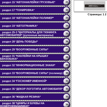
раздел 15 *АВТОНАКЛЕЙКИ ГРУЗОВЫЕ*
21
раздел 17 *ТОНИРОВКА*
22
Страницы:
1
2
раздел 18 *АВТОНАКЛЕЙКИ ПОЛИМЕР*
23
раздел 19 *АВТОГРАФИКА*
24
раздел 25-3 *МАТЕРИАЛЫ ДЛЯ ТЮНИНГА
25
АВТОМОБИЛЕЙ* (рулонные материалы)
раздел 28 *ДЕНЬ ПОБЕДЫ*
26
раздел 29 *ВООРУЖЕННЫЕ СИЛЫ*
27
раздел 31 *НАКЛЕЙКИ НА КРЫШКУ
28
БЕНЗОБАКА*
раздел 32 *ИНФОРМАЦИОННЫЕ ЗНАКИ*
29
раздел 33 *ВООРУЖЕННЫЕ СИЛЫ* (полимер)
30
раздел 34 *ГОСНОМЕР ИМЕННОЙ*
31
раздел 35 *ДЕКОР ЛОГОТИПА АВТОМОБИЛЯ*
32
раздел 36 *ЖИДКАЯ РЕЗИНА*
33
раздел 38 *ЦИФРЫ И БУКВЫ НА
34
НОМЕР(НЕВИДИМКИ)*