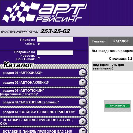
Поиск по
Главная
КАТАЛОГ
сайту:
Вы находитесь в раздел
Подписка на
новости,
Страницы:
1
2
Ваш E-mail:
вид (щелкнуть для
увеличения)
раздел 01 *АВТОЗНАКИ*
01
раздел 02 *АВТОНАКЛЕЙКИ*
02
раздел 03 *АВТОТЮНИНГ
03
(вырезанные,плоттер)*
раздел 04 *АВТОТЮНИНГ(печать)*
04
раздел 41 *ВСТАВКИ В ПАНЕЛЬ ПРИБОРОВ*
05
ВСТАВКИ В ПАНЕЛЬ ПРИБОРОВ ВАЗ 2101,
06
ОКА
ВСТАВКИ В ПАНЕЛЬ ПРИБОРОВ ВАЗ 2105
07