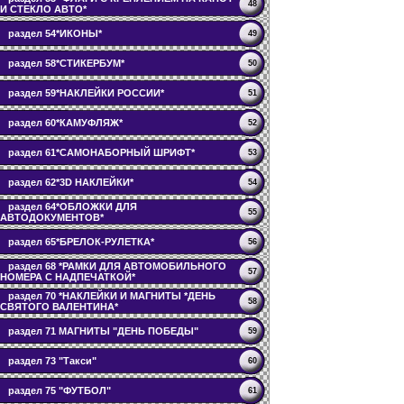
48
И СТЕКЛО АВТО*
раздел 54*ИКОНЫ*
49
раздел 58*СТИКЕРБУМ*
50
раздел 59*НАКЛЕЙКИ РОССИИ*
51
раздел 60*КАМУФЛЯЖ*
52
раздел 61*САМОНАБОРНЫЙ ШРИФТ*
53
раздел 62*3D НАКЛЕЙКИ*
54
раздел 64*ОБЛОЖКИ ДЛЯ
55
АВТОДОКУМЕНТОВ*
раздел 65*БРЕЛОК-РУЛЕТКА*
56
раздел 68 *РАМКИ ДЛЯ АВТОМОБИЛЬНОГО
57
НОМЕРА С НАДПЕЧАТКОЙ*
раздел 70 *НАКЛЕЙКИ И МАГНИТЫ *ДЕНЬ
58
СВЯТОГО ВАЛЕНТИНА*
раздел 71 МАГНИТЫ "ДЕНЬ ПОБЕДЫ"
59
раздел 73 "Такси"
60
раздел 75 "ФУТБОЛ"
61