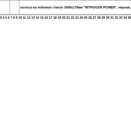
полоса на лобовое стекло 1600х170мм "NITROGEN POWER", черная,
3
4
5
6
7
8
9
10
11
12
13
14
15
16
17
18
19
20
21
22
23
24
25
26
27
28
29
30
31
32
33
34
3