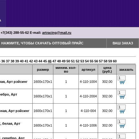
 +7(343) 288-55-62 Е-mail:
artracing@mail.ru
НАЖМИТЕ, ЧТОБЫ СКАЧАТЬ ОПТОВЫЙ ПРАЙС
ВАШ ЗАКАЗ
5
36
37
38
39
40
41
42
43
44
45
46
47
48
49
50
51
52
53
54
55
56
57
58
59
60
миним. кол-
цена
размер
артикул
заказать
во
(руб.)
ая, Арт рэйсинг
1600х170х1
1
4-110-1004
302.00
ебро, Арт
1600х170х1
1
4-110-2004
302.00
ная, Арт рэйсинг
1600х170х1
1
4-110-004
302.00
 белая, Арт
1600х170х1
1
4-110-1006
302.00
 серебро, Арт