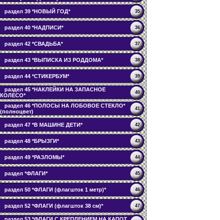
раздел 39 *НОВЫЙ ГОД*
35
раздел 40 *НАДПИСИ*
36
раздел 42 *СВАДЬБА*
37
раздел 43 *ВЫПИСКА ИЗ РОДДОМА*
38
раздел 44 *СТИКЕРБУМ*
39
раздел 45 *НАКЛЕЙКИ НА ЗАПАСНОЕ
40
КОЛЕСО*
раздел 46 *ПОЛОСЫ НА ЛОБОВОЕ СТЕКЛО*
41
(полноцвет)
раздел 47 *В МАШИНЕ ДЕТИ*
42
раздел 48 *БРЫЗГИ*
43
раздел 49 *РАЗЛОМЫ*
44
раздел *ФЛАГИ*
45
раздел 50 *ФЛАГИ (флагшток 1 метр)*
46
раздел 52 *ФЛАГИ (флагшток 38 см)*
47
раздел 53 *ФЛАГИ С КРЕПЛЕНИЕМ НА КАПОТ