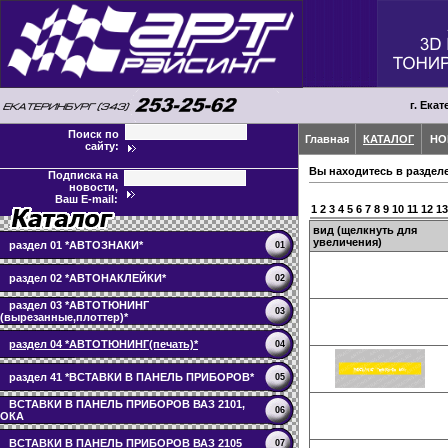
г. Екат
Поиск по
Главная
КАТАЛОГ
НО
сайту:
Вы находитесь в раздел
Подписка на
новости,
Ваш E-mail:
1
2
3
4
5
6
7
8
9
10
11
12
13
вид (щелкнуть для
увеличения)
раздел 01 *АВТОЗНАКИ*
01
раздел 02 *АВТОНАКЛЕЙКИ*
02
раздел 03 *АВТОТЮНИНГ
03
(вырезанные,плоттер)*
раздел 04 *АВТОТЮНИНГ(печать)*
04
раздел 41 *ВСТАВКИ В ПАНЕЛЬ ПРИБОРОВ*
05
ВСТАВКИ В ПАНЕЛЬ ПРИБОРОВ ВАЗ 2101,
06
ОКА
ВСТАВКИ В ПАНЕЛЬ ПРИБОРОВ ВАЗ 2105
07