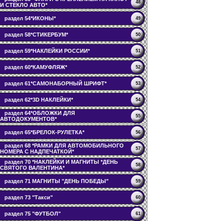
48
И СТЕКЛО АВТО*
раздел 54*ИКОНЫ*
49
раздел 58*СТИКЕРБУМ*
50
раздел 59*НАКЛЕЙКИ РОССИИ*
51
раздел 60*КАМУФЛЯЖ*
52
раздел 61*САМОНАБОРНЫЙ ШРИФТ*
53
раздел 62*3D НАКЛЕЙКИ*
54
раздел 64*ОБЛОЖКИ ДЛЯ
55
АВТОДОКУМЕНТОВ*
раздел 65*БРЕЛОК-РУЛЕТКА*
56
раздел 68 *РАМКИ ДЛЯ АВТОМОБИЛЬНОГО
57
НОМЕРА С НАДПЕЧАТКОЙ*
раздел 70 *НАКЛЕЙКИ И МАГНИТЫ *ДЕНЬ
58
СВЯТОГО ВАЛЕНТИНА*
раздел 71 МАГНИТЫ "ДЕНЬ ПОБЕДЫ"
59
раздел 73 "Такси"
60
раздел 75 "ФУТБОЛ"
61