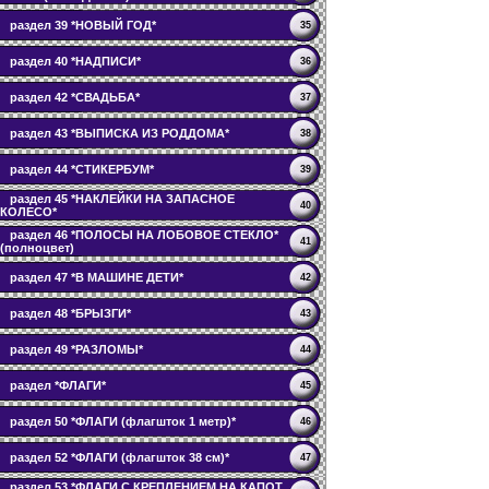
раздел 39 *НОВЫЙ ГОД*
35
раздел 40 *НАДПИСИ*
36
раздел 42 *СВАДЬБА*
37
раздел 43 *ВЫПИСКА ИЗ РОДДОМА*
38
раздел 44 *СТИКЕРБУМ*
39
раздел 45 *НАКЛЕЙКИ НА ЗАПАСНОЕ
40
КОЛЕСО*
раздел 46 *ПОЛОСЫ НА ЛОБОВОЕ СТЕКЛО*
41
(полноцвет)
раздел 47 *В МАШИНЕ ДЕТИ*
42
раздел 48 *БРЫЗГИ*
43
раздел 49 *РАЗЛОМЫ*
44
раздел *ФЛАГИ*
45
раздел 50 *ФЛАГИ (флагшток 1 метр)*
46
раздел 52 *ФЛАГИ (флагшток 38 см)*
47
раздел 53 *ФЛАГИ С КРЕПЛЕНИЕМ НА КАПОТ