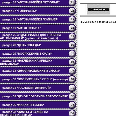
раздел 15 *АВТОНАКЛЕЙКИ ГРУЗОВЫЕ*
21
раздел 17 *ТОНИРОВКА*
22
раздел 18 *АВТОНАКЛЕЙКИ ПОЛИМЕР*
23
1
2
3
4
5
6
7
8
9
10
11
12
13
раздел 19 *АВТОГРАФИКА*
24
раздел 25-3 *МАТЕРИАЛЫ ДЛЯ ТЮНИНГА
25
АВТОМОБИЛЕЙ* (рулонные материалы)
раздел 28 *ДЕНЬ ПОБЕДЫ*
26
раздел 29 *ВООРУЖЕННЫЕ СИЛЫ*
27
раздел 31 *НАКЛЕЙКИ НА КРЫШКУ
28
БЕНЗОБАКА*
раздел 32 *ИНФОРМАЦИОННЫЕ ЗНАКИ*
29
раздел 33 *ВООРУЖЕННЫЕ СИЛЫ* (полимер)
30
раздел 34 *ГОСНОМЕР ИМЕННОЙ*
31
раздел 35 *ДЕКОР ЛОГОТИПА АВТОМОБИЛЯ*
32
раздел 36 *ЖИДКАЯ РЕЗИНА*
33
раздел 38 *ЦИФРЫ И БУКВЫ НА
34
НОМЕР(НЕВИДИМКИ)*