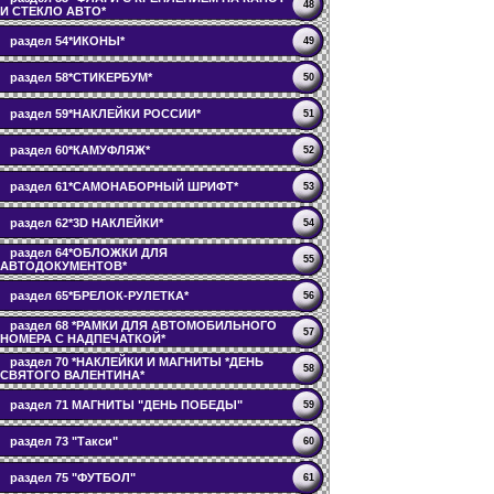
48
И СТЕКЛО АВТО*
раздел 54*ИКОНЫ*
49
раздел 58*СТИКЕРБУМ*
50
раздел 59*НАКЛЕЙКИ РОССИИ*
51
раздел 60*КАМУФЛЯЖ*
52
раздел 61*САМОНАБОРНЫЙ ШРИФТ*
53
раздел 62*3D НАКЛЕЙКИ*
54
раздел 64*ОБЛОЖКИ ДЛЯ
55
АВТОДОКУМЕНТОВ*
раздел 65*БРЕЛОК-РУЛЕТКА*
56
раздел 68 *РАМКИ ДЛЯ АВТОМОБИЛЬНОГО
57
НОМЕРА С НАДПЕЧАТКОЙ*
раздел 70 *НАКЛЕЙКИ И МАГНИТЫ *ДЕНЬ
58
СВЯТОГО ВАЛЕНТИНА*
раздел 71 МАГНИТЫ "ДЕНЬ ПОБЕДЫ"
59
раздел 73 "Такси"
60
раздел 75 "ФУТБОЛ"
61