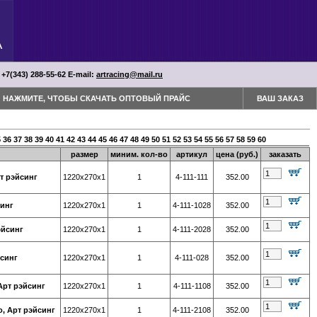
 +7(343) 288-55-62 Е-mail:
artracing@mail.ru
НАЖМИТЕ, ЧТОБЫ СКАЧАТЬ ОПТОВЫЙ ПРАЙС
ВАШ ЗАКАЗ
5
36
37
38
39
40
41
42
43
44
45
46
47
48
49
50
51
52
53
54
55
56
57
58
59
60
размер
миним. кол-во
артикул
цена (руб.)
заказать
т рэйсинг
1220х270х1
1
4-111-111
352.00
синг
1220х270х1
1
4-111-1028
352.00
эйсинг
1220х270х1
1
4-111-2028
352.00
йсинг
1220х270х1
1
4-111-028
352.00
Арт рэйсинг
1220х270х1
1
4-111-1108
352.00
о, Арт рэйсинг
1220х270х1
1
4-111-2108
352.00