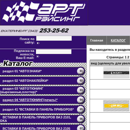
Поиск по
Главная
КАТАЛОГ
сайту:
Вы находитесь в раздел
Подписка на
новости,
Страницы:
1
2
Ваш E-mail:
вид (щелкнуть для увел
раздел 01 *АВТОЗНАКИ*
01
раздел 02 *АВТОНАКЛЕЙКИ*
02
раздел 03 *АВТОТЮНИНГ
03
(вырезанные,плоттер)*
раздел 04 *АВТОТЮНИНГ(печать)*
04
раздел 41 *ВСТАВКИ В ПАНЕЛЬ ПРИБОРОВ*
05
ВСТАВКИ В ПАНЕЛЬ ПРИБОРОВ ВАЗ 2101,
06
ОКА
ВСТАВКИ В ПАНЕЛЬ ПРИБОРОВ ВАЗ 2105
07