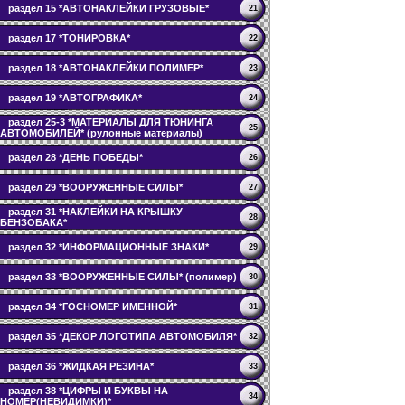
раздел 15 *АВТОНАКЛЕЙКИ ГРУЗОВЫЕ*
21
раздел 17 *ТОНИРОВКА*
22
раздел 18 *АВТОНАКЛЕЙКИ ПОЛИМЕР*
23
раздел 19 *АВТОГРАФИКА*
24
раздел 25-3 *МАТЕРИАЛЫ ДЛЯ ТЮНИНГА
25
АВТОМОБИЛЕЙ* (рулонные материалы)
раздел 28 *ДЕНЬ ПОБЕДЫ*
26
раздел 29 *ВООРУЖЕННЫЕ СИЛЫ*
27
раздел 31 *НАКЛЕЙКИ НА КРЫШКУ
28
БЕНЗОБАКА*
раздел 32 *ИНФОРМАЦИОННЫЕ ЗНАКИ*
29
раздел 33 *ВООРУЖЕННЫЕ СИЛЫ* (полимер)
30
раздел 34 *ГОСНОМЕР ИМЕННОЙ*
31
раздел 35 *ДЕКОР ЛОГОТИПА АВТОМОБИЛЯ*
32
раздел 36 *ЖИДКАЯ РЕЗИНА*
33
раздел 38 *ЦИФРЫ И БУКВЫ НА
34
НОМЕР(НЕВИДИМКИ)*