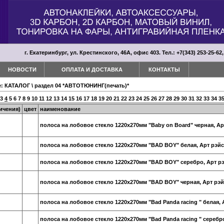
г. Екатеринбург, ул. Крестинского, 46А, офис 403. Тел.: +7(343) 253-25-62,
НОВОСТИ
ОПЛАТА И ДОСТАВКА
КОНТАКТЫ
е:
КАТАЛОГ
\
раздел 04 *АВТОТЮНИНГ(печать)*
3
4
5
6
7
8
9
10
11
12
13
14
15
16
17
18
19
20
21
22
23
24
25
26
27
28
29
30
31
32
33
34
3
ичения)
цвет
наименование
полоса на лобовое стекло 1220х270мм "Baby on Board" черная, Ар
полоса на лобовое стекло 1220х270мм "BAD BOY" белая, Арт рэй
полоса на лобовое стекло 1220х270мм "BAD BOY" серебро, Арт р
полоса на лобовое стекло 1220х270мм "BAD BOY" черная, Арт рэ
полоса на лобовое стекло 1220х270мм "Bad Panda racing " белая, 
полоса на лобовое стекло 1220х270мм "Bad Panda racing " серебр