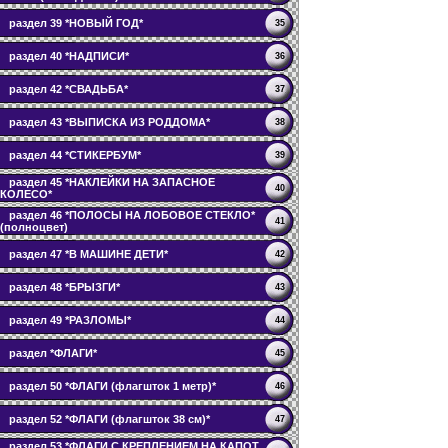
раздел 39 *НОВЫЙ ГОД*
35
раздел 40 *НАДПИСИ*
36
раздел 42 *СВАДЬБА*
37
раздел 43 *ВЫПИСКА ИЗ РОДДОМА*
38
раздел 44 *СТИКЕРБУМ*
39
раздел 45 *НАКЛЕЙКИ НА ЗАПАСНОЕ
40
КОЛЕСО*
раздел 46 *ПОЛОСЫ НА ЛОБОВОЕ СТЕКЛО*
41
(полноцвет)
раздел 47 *В МАШИНЕ ДЕТИ*
42
раздел 48 *БРЫЗГИ*
43
раздел 49 *РАЗЛОМЫ*
44
раздел *ФЛАГИ*
45
раздел 50 *ФЛАГИ (флагшток 1 метр)*
46
раздел 52 *ФЛАГИ (флагшток 38 см)*
47
раздел 53 *ФЛАГИ С КРЕПЛЕНИЕМ НА КАПОТ