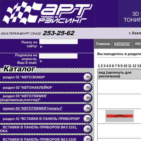
г. Екат
Поиск по
Главная
КАТАЛОГ
НО
сайту:
Вы находитесь в раздел
Подписка на
новости,
Ваш E-mail:
1
2
3
4
5
6
7
8
9
10
11
12
13
вид (щелкнуть для
увеличения)
раздел 01 *АВТОЗНАКИ*
01
раздел 02 *АВТОНАКЛЕЙКИ*
02
раздел 03 *АВТОТЮНИНГ
03
(вырезанные,плоттер)*
раздел 04 *АВТОТЮНИНГ(печать)*
04
раздел 41 *ВСТАВКИ В ПАНЕЛЬ ПРИБОРОВ*
05
ВСТАВКИ В ПАНЕЛЬ ПРИБОРОВ ВАЗ 2101,
06
ОКА
ВСТАВКИ В ПАНЕЛЬ ПРИБОРОВ ВАЗ 2105
07