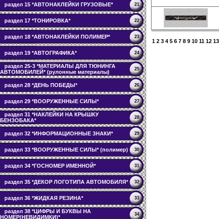
раздел 15 *АВТОНАКЛЕЙКИ ГРУЗОВЫЕ*
21
раздел 17 *ТОНИРОВКА*
22
раздел 18 *АВТОНАКЛЕЙКИ ПОЛИМЕР*
23
1
2
3
4
5
6
7
8
9
10
11
12
13
раздел 19 *АВТОГРАФИКА*
24
раздел 25-3 *МАТЕРИАЛЫ ДЛЯ ТЮНИНГА
25
АВТОМОБИЛЕЙ* (рулонные материалы)
раздел 28 *ДЕНЬ ПОБЕДЫ*
26
раздел 29 *ВООРУЖЕННЫЕ СИЛЫ*
27
раздел 31 *НАКЛЕЙКИ НА КРЫШКУ
28
БЕНЗОБАКА*
раздел 32 *ИНФОРМАЦИОННЫЕ ЗНАКИ*
29
раздел 33 *ВООРУЖЕННЫЕ СИЛЫ* (полимер)
30
раздел 34 *ГОСНОМЕР ИМЕННОЙ*
31
раздел 35 *ДЕКОР ЛОГОТИПА АВТОМОБИЛЯ*
32
раздел 36 *ЖИДКАЯ РЕЗИНА*
33
раздел 38 *ЦИФРЫ И БУКВЫ НА
34
НОМЕР(НЕВИДИМКИ)*