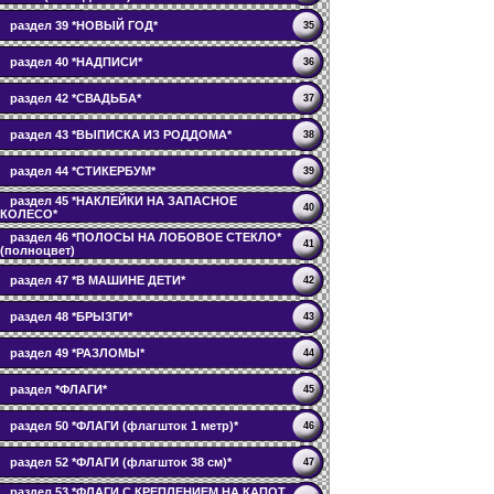
раздел 39 *НОВЫЙ ГОД*
35
раздел 40 *НАДПИСИ*
36
раздел 42 *СВАДЬБА*
37
раздел 43 *ВЫПИСКА ИЗ РОДДОМА*
38
раздел 44 *СТИКЕРБУМ*
39
раздел 45 *НАКЛЕЙКИ НА ЗАПАСНОЕ
40
КОЛЕСО*
раздел 46 *ПОЛОСЫ НА ЛОБОВОЕ СТЕКЛО*
41
(полноцвет)
раздел 47 *В МАШИНЕ ДЕТИ*
42
раздел 48 *БРЫЗГИ*
43
раздел 49 *РАЗЛОМЫ*
44
раздел *ФЛАГИ*
45
раздел 50 *ФЛАГИ (флагшток 1 метр)*
46
раздел 52 *ФЛАГИ (флагшток 38 см)*
47
раздел 53 *ФЛАГИ С КРЕПЛЕНИЕМ НА КАПОТ