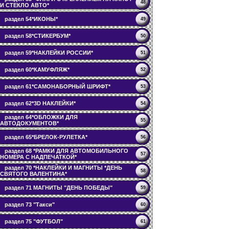
48
И СТЕКЛО АВТО*
раздел 54*ИКОНЫ*
49
раздел 58*СТИКЕРБУМ*
50
раздел 59*НАКЛЕЙКИ РОССИИ*
51
раздел 60*КАМУФЛЯЖ*
52
раздел 61*САМОНАБОРНЫЙ ШРИФТ*
53
раздел 62*3D НАКЛЕЙКИ*
54
раздел 64*ОБЛОЖКИ ДЛЯ
55
АВТОДОКУМЕНТОВ*
раздел 65*БРЕЛОК-РУЛЕТКА*
56
раздел 68 *РАМКИ ДЛЯ АВТОМОБИЛЬНОГО
57
НОМЕРА С НАДПЕЧАТКОЙ*
раздел 70 *НАКЛЕЙКИ И МАГНИТЫ *ДЕНЬ
58
СВЯТОГО ВАЛЕНТИНА*
раздел 71 МАГНИТЫ "ДЕНЬ ПОБЕДЫ"
59
раздел 73 "Такси"
60
раздел 75 "ФУТБОЛ"
61