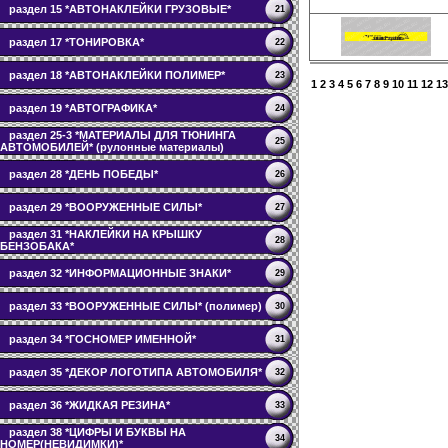
раздел 15 *АВТОНАКЛЕЙКИ ГРУЗОВЫЕ*
21
раздел 17 *ТОНИРОВКА*
22
раздел 18 *АВТОНАКЛЕЙКИ ПОЛИМЕР*
23
1
2
3
4
5
6
7
8
9
10
11
12
13
раздел 19 *АВТОГРАФИКА*
24
раздел 25-3 *МАТЕРИАЛЫ ДЛЯ ТЮНИНГА
25
АВТОМОБИЛЕЙ* (рулонные материалы)
раздел 28 *ДЕНЬ ПОБЕДЫ*
26
раздел 29 *ВООРУЖЕННЫЕ СИЛЫ*
27
раздел 31 *НАКЛЕЙКИ НА КРЫШКУ
28
БЕНЗОБАКА*
раздел 32 *ИНФОРМАЦИОННЫЕ ЗНАКИ*
29
раздел 33 *ВООРУЖЕННЫЕ СИЛЫ* (полимер)
30
раздел 34 *ГОСНОМЕР ИМЕННОЙ*
31
раздел 35 *ДЕКОР ЛОГОТИПА АВТОМОБИЛЯ*
32
раздел 36 *ЖИДКАЯ РЕЗИНА*
33
раздел 38 *ЦИФРЫ И БУКВЫ НА
34
НОМЕР(НЕВИДИМКИ)*