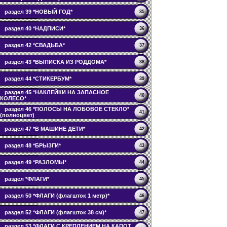
раздел 39 *НОВЫЙ ГОД*
35
раздел 40 *НАДПИСИ*
36
раздел 42 *СВАДЬБА*
37
раздел 43 *ВЫПИСКА ИЗ РОДДОМА*
38
раздел 44 *СТИКЕРБУМ*
39
раздел 45 *НАКЛЕЙКИ НА ЗАПАСНОЕ
40
КОЛЕСО*
раздел 46 *ПОЛОСЫ НА ЛОБОВОЕ СТЕКЛО*
41
(полноцвет)
раздел 47 *В МАШИНЕ ДЕТИ*
42
раздел 48 *БРЫЗГИ*
43
раздел 49 *РАЗЛОМЫ*
44
раздел *ФЛАГИ*
45
раздел 50 *ФЛАГИ (флагшток 1 метр)*
46
раздел 52 *ФЛАГИ (флагшток 38 см)*
47
раздел 53 *ФЛАГИ С КРЕПЛЕНИЕМ НА КАПОТ