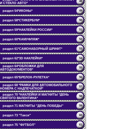
48
И СТЕКЛО АВТО*
раздел 54*ИКОНЫ*
49
раздел 58*СТИКЕРБУМ*
50
раздел 59*НАКЛЕЙКИ РОССИИ*
51
раздел 60*КАМУФЛЯЖ*
52
раздел 61*САМОНАБОРНЫЙ ШРИФТ*
53
раздел 62*3D НАКЛЕЙКИ*
54
раздел 64*ОБЛОЖКИ ДЛЯ
55
АВТОДОКУМЕНТОВ*
раздел 65*БРЕЛОК-РУЛЕТКА*
56
раздел 68 *РАМКИ ДЛЯ АВТОМОБИЛЬНОГО
57
НОМЕРА С НАДПЕЧАТКОЙ*
раздел 70 *НАКЛЕЙКИ И МАГНИТЫ *ДЕНЬ
58
СВЯТОГО ВАЛЕНТИНА*
раздел 71 МАГНИТЫ "ДЕНЬ ПОБЕДЫ"
59
раздел 73 "Такси"
60
раздел 75 "ФУТБОЛ"
61