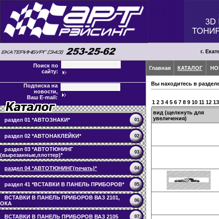
г. Екат
Поиск по
Главная
КАТАЛОГ
НО
сайту:
Вы находитесь в раздел
Подписка на
новости,
Ваш E-mail:
1
2
3
4
5
6
7
8
9
10
11
12
13
вид (щелкнуть для
увеличения)
раздел 01 *АВТОЗНАКИ*
01
раздел 02 *АВТОНАКЛЕЙКИ*
02
раздел 03 *АВТОТЮНИНГ
03
(вырезанные,плоттер)*
раздел 04 *АВТОТЮНИНГ(печать)*
04
раздел 41 *ВСТАВКИ В ПАНЕЛЬ ПРИБОРОВ*
05
ВСТАВКИ В ПАНЕЛЬ ПРИБОРОВ ВАЗ 2101,
06
ОКА
ВСТАВКИ В ПАНЕЛЬ ПРИБОРОВ ВАЗ 2105
07