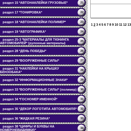
раздел 15 *АВТОНАКЛЕЙКИ ГРУЗОВЫЕ*
21
раздел 17 *ТОНИРОВКА*
22
раздел 18 *АВТОНАКЛЕЙКИ ПОЛИМЕР*
23
1
2
3
4
5
6
7
8
9
10
11
12
13
раздел 19 *АВТОГРАФИКА*
24
раздел 25-3 *МАТЕРИАЛЫ ДЛЯ ТЮНИНГА
25
АВТОМОБИЛЕЙ* (рулонные материалы)
раздел 28 *ДЕНЬ ПОБЕДЫ*
26
раздел 29 *ВООРУЖЕННЫЕ СИЛЫ*
27
раздел 31 *НАКЛЕЙКИ НА КРЫШКУ
28
БЕНЗОБАКА*
раздел 32 *ИНФОРМАЦИОННЫЕ ЗНАКИ*
29
раздел 33 *ВООРУЖЕННЫЕ СИЛЫ* (полимер)
30
раздел 34 *ГОСНОМЕР ИМЕННОЙ*
31
раздел 35 *ДЕКОР ЛОГОТИПА АВТОМОБИЛЯ*
32
раздел 36 *ЖИДКАЯ РЕЗИНА*
33
раздел 38 *ЦИФРЫ И БУКВЫ НА
34
НОМЕР(НЕВИДИМКИ)*