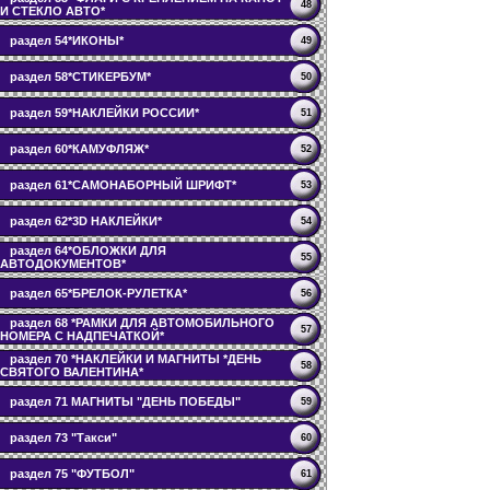
48
И СТЕКЛО АВТО*
раздел 54*ИКОНЫ*
49
раздел 58*СТИКЕРБУМ*
50
раздел 59*НАКЛЕЙКИ РОССИИ*
51
раздел 60*КАМУФЛЯЖ*
52
раздел 61*САМОНАБОРНЫЙ ШРИФТ*
53
раздел 62*3D НАКЛЕЙКИ*
54
раздел 64*ОБЛОЖКИ ДЛЯ
55
АВТОДОКУМЕНТОВ*
раздел 65*БРЕЛОК-РУЛЕТКА*
56
раздел 68 *РАМКИ ДЛЯ АВТОМОБИЛЬНОГО
57
НОМЕРА С НАДПЕЧАТКОЙ*
раздел 70 *НАКЛЕЙКИ И МАГНИТЫ *ДЕНЬ
58
СВЯТОГО ВАЛЕНТИНА*
раздел 71 МАГНИТЫ "ДЕНЬ ПОБЕДЫ"
59
раздел 73 "Такси"
60
раздел 75 "ФУТБОЛ"
61