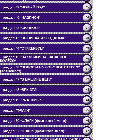
раздел 39 *НОВЫЙ ГОД*
35
раздел 40 *НАДПИСИ*
36
раздел 42 *СВАДЬБА*
37
раздел 43 *ВЫПИСКА ИЗ РОДДОМА*
38
раздел 44 *СТИКЕРБУМ*
39
раздел 45 *НАКЛЕЙКИ НА ЗАПАСНОЕ
40
КОЛЕСО*
раздел 46 *ПОЛОСЫ НА ЛОБОВОЕ СТЕКЛО*
41
(полноцвет)
раздел 47 *В МАШИНЕ ДЕТИ*
42
раздел 48 *БРЫЗГИ*
43
раздел 49 *РАЗЛОМЫ*
44
раздел *ФЛАГИ*
45
раздел 50 *ФЛАГИ (флагшток 1 метр)*
46
раздел 52 *ФЛАГИ (флагшток 38 см)*
47
раздел 53 *ФЛАГИ С КРЕПЛЕНИЕМ НА КАПОТ