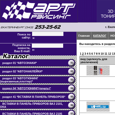
г. Екат
Поиск по
Главная
КАТАЛОГ
НО
сайту:
Вы находитесь в раздел
Подписка на
новости,
Ваш E-mail:
1
2
3
4
5
6
7
8
9
10
11
12
13
вид (щелкнуть для
увеличения)
раздел 01 *АВТОЗНАКИ*
01
раздел 02 *АВТОНАКЛЕЙКИ*
02
раздел 03 *АВТОТЮНИНГ
03
(вырезанные,плоттер)*
раздел 04 *АВТОТЮНИНГ(печать)*
04
раздел 41 *ВСТАВКИ В ПАНЕЛЬ ПРИБОРОВ*
05
ВСТАВКИ В ПАНЕЛЬ ПРИБОРОВ ВАЗ 2101,
06
ОКА
ВСТАВКИ В ПАНЕЛЬ ПРИБОРОВ ВАЗ 2105
07