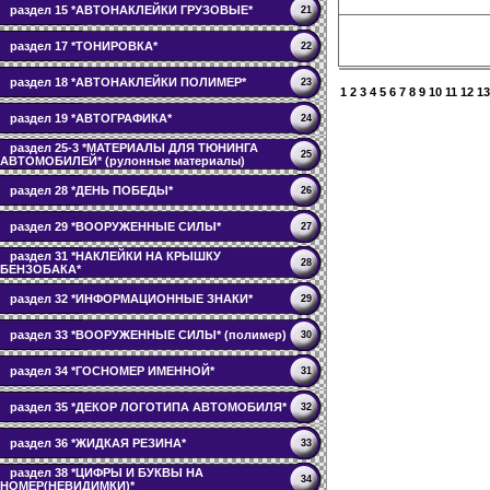
раздел 15 *АВТОНАКЛЕЙКИ ГРУЗОВЫЕ*
21
раздел 17 *ТОНИРОВКА*
22
раздел 18 *АВТОНАКЛЕЙКИ ПОЛИМЕР*
23
1
2
3
4
5
6
7
8
9
10
11
12
13
раздел 19 *АВТОГРАФИКА*
24
раздел 25-3 *МАТЕРИАЛЫ ДЛЯ ТЮНИНГА
25
АВТОМОБИЛЕЙ* (рулонные материалы)
раздел 28 *ДЕНЬ ПОБЕДЫ*
26
раздел 29 *ВООРУЖЕННЫЕ СИЛЫ*
27
раздел 31 *НАКЛЕЙКИ НА КРЫШКУ
28
БЕНЗОБАКА*
раздел 32 *ИНФОРМАЦИОННЫЕ ЗНАКИ*
29
раздел 33 *ВООРУЖЕННЫЕ СИЛЫ* (полимер)
30
раздел 34 *ГОСНОМЕР ИМЕННОЙ*
31
раздел 35 *ДЕКОР ЛОГОТИПА АВТОМОБИЛЯ*
32
раздел 36 *ЖИДКАЯ РЕЗИНА*
33
раздел 38 *ЦИФРЫ И БУКВЫ НА
34
НОМЕР(НЕВИДИМКИ)*