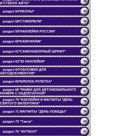
48
И СТЕКЛО АВТО*
раздел 54*ИКОНЫ*
49
раздел 58*СТИКЕРБУМ*
50
раздел 59*НАКЛЕЙКИ РОССИИ*
51
раздел 60*КАМУФЛЯЖ*
52
раздел 61*САМОНАБОРНЫЙ ШРИФТ*
53
раздел 62*3D НАКЛЕЙКИ*
54
раздел 64*ОБЛОЖКИ ДЛЯ
55
АВТОДОКУМЕНТОВ*
раздел 65*БРЕЛОК-РУЛЕТКА*
56
раздел 68 *РАМКИ ДЛЯ АВТОМОБИЛЬНОГО
57
НОМЕРА С НАДПЕЧАТКОЙ*
раздел 70 *НАКЛЕЙКИ И МАГНИТЫ *ДЕНЬ
58
СВЯТОГО ВАЛЕНТИНА*
раздел 71 МАГНИТЫ "ДЕНЬ ПОБЕДЫ"
59
раздел 73 "Такси"
60
раздел 75 "ФУТБОЛ"
61