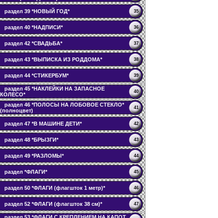
раздел 39 *НОВЫЙ ГОД*
35
раздел 40 *НАДПИСИ*
36
раздел 42 *СВАДЬБА*
37
раздел 43 *ВЫПИСКА ИЗ РОДДОМА*
38
раздел 44 *СТИКЕРБУМ*
39
раздел 45 *НАКЛЕЙКИ НА ЗАПАСНОЕ
40
КОЛЕСО*
раздел 46 *ПОЛОСЫ НА ЛОБОВОЕ СТЕКЛО*
41
(полноцвет)
раздел 47 *В МАШИНЕ ДЕТИ*
42
раздел 48 *БРЫЗГИ*
43
раздел 49 *РАЗЛОМЫ*
44
раздел *ФЛАГИ*
45
раздел 50 *ФЛАГИ (флагшток 1 метр)*
46
раздел 52 *ФЛАГИ (флагшток 38 см)*
47
раздел 53 *ФЛАГИ С КРЕПЛЕНИЕМ НА КАПОТ