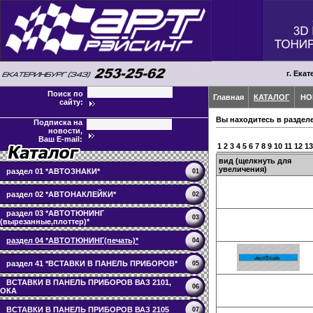
г. Екат
Поиск по
Главная
КАТАЛОГ
НО
сайту:
Вы находитесь в раздел
Подписка на
новости,
Ваш E-mail:
1
2
3
4
5
6
7
8
9
10
11
12
13
вид (щелкнуть для
увеличения)
раздел 01 *АВТОЗНАКИ*
01
раздел 02 *АВТОНАКЛЕЙКИ*
02
раздел 03 *АВТОТЮНИНГ
03
(вырезанные,плоттер)*
раздел 04 *АВТОТЮНИНГ(печать)*
04
раздел 41 *ВСТАВКИ В ПАНЕЛЬ ПРИБОРОВ*
05
ВСТАВКИ В ПАНЕЛЬ ПРИБОРОВ ВАЗ 2101,
06
ОКА
ВСТАВКИ В ПАНЕЛЬ ПРИБОРОВ ВАЗ 2105
07