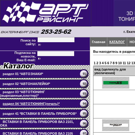
г. Екат
Поиск по
Главная
КАТАЛОГ
НО
сайту:
Вы находитесь в раздел
Подписка на
новости,
Ваш E-mail:
1
2
3
4
5
6
7
8
9
10
11
12
13
вид (щелкнуть для
увеличения)
раздел 01 *АВТОЗНАКИ*
01
раздел 02 *АВТОНАКЛЕЙКИ*
02
раздел 03 *АВТОТЮНИНГ
03
(вырезанные,плоттер)*
раздел 04 *АВТОТЮНИНГ(печать)*
04
раздел 41 *ВСТАВКИ В ПАНЕЛЬ ПРИБОРОВ*
05
ВСТАВКИ В ПАНЕЛЬ ПРИБОРОВ ВАЗ 2101,
06
ОКА
ВСТАВКИ В ПАНЕЛЬ ПРИБОРОВ ВАЗ 2105
07