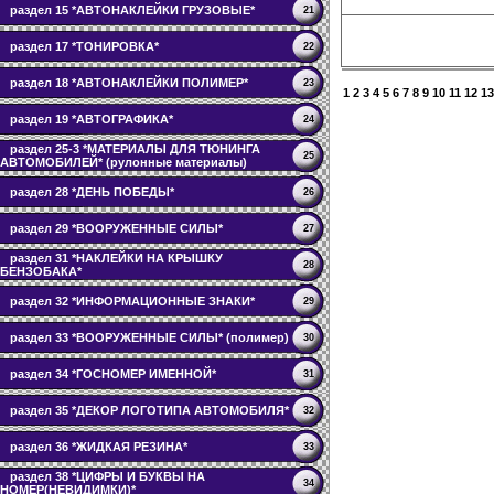
раздел 15 *АВТОНАКЛЕЙКИ ГРУЗОВЫЕ*
21
раздел 17 *ТОНИРОВКА*
22
раздел 18 *АВТОНАКЛЕЙКИ ПОЛИМЕР*
23
1
2
3
4
5
6
7
8
9
10
11
12
13
раздел 19 *АВТОГРАФИКА*
24
раздел 25-3 *МАТЕРИАЛЫ ДЛЯ ТЮНИНГА
25
АВТОМОБИЛЕЙ* (рулонные материалы)
раздел 28 *ДЕНЬ ПОБЕДЫ*
26
раздел 29 *ВООРУЖЕННЫЕ СИЛЫ*
27
раздел 31 *НАКЛЕЙКИ НА КРЫШКУ
28
БЕНЗОБАКА*
раздел 32 *ИНФОРМАЦИОННЫЕ ЗНАКИ*
29
раздел 33 *ВООРУЖЕННЫЕ СИЛЫ* (полимер)
30
раздел 34 *ГОСНОМЕР ИМЕННОЙ*
31
раздел 35 *ДЕКОР ЛОГОТИПА АВТОМОБИЛЯ*
32
раздел 36 *ЖИДКАЯ РЕЗИНА*
33
раздел 38 *ЦИФРЫ И БУКВЫ НА
34
НОМЕР(НЕВИДИМКИ)*