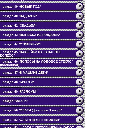
раздел 39 *НОВЫЙ ГОД*
35
раздел 40 *НАДПИСИ*
36
раздел 42 *СВАДЬБА*
37
раздел 43 *ВЫПИСКА ИЗ РОДДОМА*
38
раздел 44 *СТИКЕРБУМ*
39
раздел 45 *НАКЛЕЙКИ НА ЗАПАСНОЕ
40
КОЛЕСО*
раздел 46 *ПОЛОСЫ НА ЛОБОВОЕ СТЕКЛО*
41
(полноцвет)
раздел 47 *В МАШИНЕ ДЕТИ*
42
раздел 48 *БРЫЗГИ*
43
раздел 49 *РАЗЛОМЫ*
44
раздел *ФЛАГИ*
45
раздел 50 *ФЛАГИ (флагшток 1 метр)*
46
раздел 52 *ФЛАГИ (флагшток 38 см)*
47
раздел 53 *ФЛАГИ С КРЕПЛЕНИЕМ НА КАПОТ