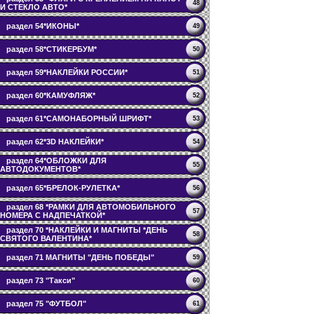
48
И СТЕКЛО АВТО*
раздел 54*ИКОНЫ*
49
раздел 58*СТИКЕРБУМ*
50
раздел 59*НАКЛЕЙКИ РОССИИ*
51
раздел 60*КАМУФЛЯЖ*
52
раздел 61*САМОНАБОРНЫЙ ШРИФТ*
53
раздел 62*3D НАКЛЕЙКИ*
54
раздел 64*ОБЛОЖКИ ДЛЯ
55
АВТОДОКУМЕНТОВ*
раздел 65*БРЕЛОК-РУЛЕТКА*
56
раздел 68 *РАМКИ ДЛЯ АВТОМОБИЛЬНОГО
57
НОМЕРА С НАДПЕЧАТКОЙ*
раздел 70 *НАКЛЕЙКИ И МАГНИТЫ *ДЕНЬ
58
СВЯТОГО ВАЛЕНТИНА*
раздел 71 МАГНИТЫ "ДЕНЬ ПОБЕДЫ"
59
раздел 73 "Такси"
60
раздел 75 "ФУТБОЛ"
61