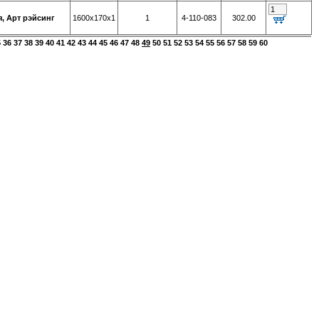
, Арт рэйсинг
1600х170х1
1
4-110-083
302.00
5
36
37
38
39
40
41
42
43
44
45
46
47
48
49
50
51
52
53
54
55
56
57
58
59
60