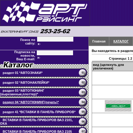
Поиск по
Главная
КАТАЛОГ
сайту:
Вы находитесь в раздел
Подписка на
новости,
Страницы:
1
2
Ваш E-mail:
вид (щелкнуть для
увеличения)
раздел 01 *АВТОЗНАКИ*
01
раздел 02 *АВТОНАКЛЕЙКИ*
02
раздел 03 *АВТОТЮНИНГ
03
(вырезанные,плоттер)*
раздел 04 *АВТОТЮНИНГ(печать)*
04
раздел 41 *ВСТАВКИ В ПАНЕЛЬ ПРИБОРОВ*
05
ВСТАВКИ В ПАНЕЛЬ ПРИБОРОВ ВАЗ 2101,
06
ОКА
ВСТАВКИ В ПАНЕЛЬ ПРИБОРОВ ВАЗ 2105
07