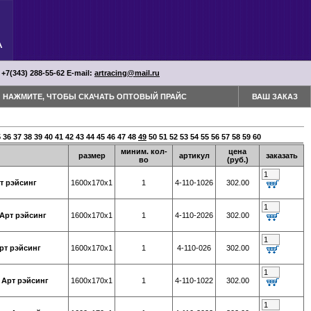
 +7(343) 288-55-62 Е-mail:
artracing@mail.ru
НАЖМИТЕ, ЧТОБЫ СКАЧАТЬ ОПТОВЫЙ ПРАЙС
ВАШ ЗАКАЗ
5
36
37
38
39
40
41
42
43
44
45
46
47
48
49
50
51
52
53
54
55
56
57
58
59
60
миним. кол-
цена
размер
артикул
заказать
во
(руб.)
т рэйсинг
1600х170х1
1
4-110-1026
302.00
 Арт рэйсинг
1600х170х1
1
4-110-2026
302.00
рт рэйсинг
1600х170х1
1
4-110-026
302.00
 Арт рэйсинг
1600х170х1
1
4-110-1022
302.00