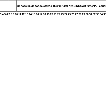
полоса на лобовое стекло 1600х170мм "RACINGCAR fastest", черная
3
4
5
6
7
8
9
10
11
12
13
14
15
16
17
18
19
20
21
22
23
24
25
26
27
28
29
30
31
32
33
34
3