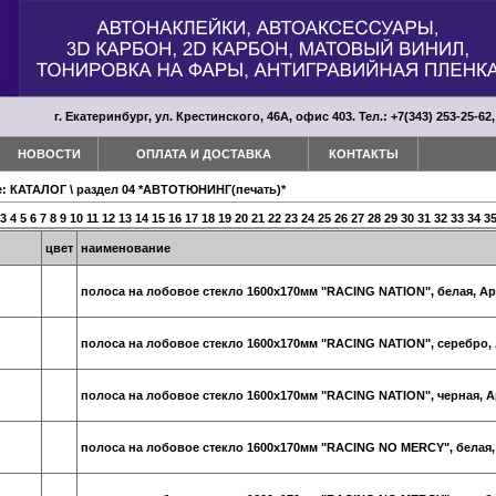
г. Екатеринбург, ул. Крестинского, 46А, офис 403. Тел.: +7(343) 253-25-62,
НОВОСТИ
ОПЛАТА И ДОСТАВКА
КОНТАКТЫ
е:
КАТАЛОГ
\
раздел 04 *АВТОТЮНИНГ(печать)*
3
4
5
6
7
8
9
10
11
12
13
14
15
16
17
18
19
20
21
22
23
24
25
26
27
28
29
30
31
32
33
34
3
цвет
наименование
полоса на лобовое стекло 1600х170мм "RACING NATION", белая, Ар
полоса на лобовое стекло 1600х170мм "RACING NATION", серебро,
полоса на лобовое стекло 1600х170мм "RACING NATION", черная, А
полоса на лобовое стекло 1600х170мм "RACING NO MERCY", белая,