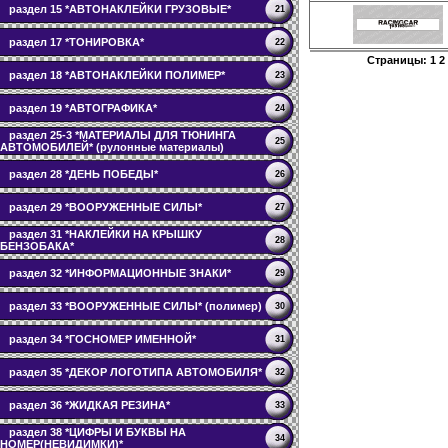
раздел 15 *АВТОНАКЛЕЙКИ ГРУЗОВЫЕ*
21
раздел 17 *ТОНИРОВКА*
22
Страницы:
1
2
раздел 18 *АВТОНАКЛЕЙКИ ПОЛИМЕР*
23
раздел 19 *АВТОГРАФИКА*
24
раздел 25-3 *МАТЕРИАЛЫ ДЛЯ ТЮНИНГА
25
АВТОМОБИЛЕЙ* (рулонные материалы)
раздел 28 *ДЕНЬ ПОБЕДЫ*
26
раздел 29 *ВООРУЖЕННЫЕ СИЛЫ*
27
раздел 31 *НАКЛЕЙКИ НА КРЫШКУ
28
БЕНЗОБАКА*
раздел 32 *ИНФОРМАЦИОННЫЕ ЗНАКИ*
29
раздел 33 *ВООРУЖЕННЫЕ СИЛЫ* (полимер)
30
раздел 34 *ГОСНОМЕР ИМЕННОЙ*
31
раздел 35 *ДЕКОР ЛОГОТИПА АВТОМОБИЛЯ*
32
раздел 36 *ЖИДКАЯ РЕЗИНА*
33
раздел 38 *ЦИФРЫ И БУКВЫ НА
34
НОМЕР(НЕВИДИМКИ)*