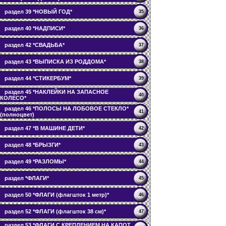
раздел 39 *НОВЫЙ ГОД*
35
раздел 40 *НАДПИСИ*
36
раздел 42 *СВАДЬБА*
37
раздел 43 *ВЫПИСКА ИЗ РОДДОМА*
38
раздел 44 *СТИКЕРБУМ*
39
раздел 45 *НАКЛЕЙКИ НА ЗАПАСНОЕ
40
КОЛЕСО*
раздел 46 *ПОЛОСЫ НА ЛОБОВОЕ СТЕКЛО*
41
(полноцвет)
раздел 47 *В МАШИНЕ ДЕТИ*
42
раздел 48 *БРЫЗГИ*
43
раздел 49 *РАЗЛОМЫ*
44
раздел *ФЛАГИ*
45
раздел 50 *ФЛАГИ (флагшток 1 метр)*
46
раздел 52 *ФЛАГИ (флагшток 38 см)*
47
раздел 53 *ФЛАГИ С КРЕПЛЕНИЕМ НА КАПОТ