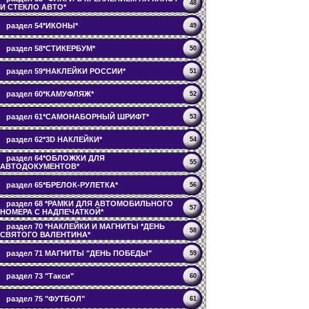
48
И СТЕКЛО АВТО*
раздел 54*ИКОНЫ*
49
раздел 58*СТИКЕРБУМ*
50
раздел 59*НАКЛЕЙКИ РОССИИ*
51
раздел 60*КАМУФЛЯЖ*
52
раздел 61*САМОНАБОРНЫЙ ШРИФТ*
53
раздел 62*3D НАКЛЕЙКИ*
54
раздел 64*ОБЛОЖКИ ДЛЯ
55
АВТОДОКУМЕНТОВ*
раздел 65*БРЕЛОК-РУЛЕТКА*
56
раздел 68 *РАМКИ ДЛЯ АВТОМОБИЛЬНОГО
57
НОМЕРА С НАДПЕЧАТКОЙ*
раздел 70 *НАКЛЕЙКИ И МАГНИТЫ *ДЕНЬ
58
СВЯТОГО ВАЛЕНТИНА*
раздел 71 МАГНИТЫ "ДЕНЬ ПОБЕДЫ"
59
раздел 73 "Такси"
60
раздел 75 "ФУТБОЛ"
61