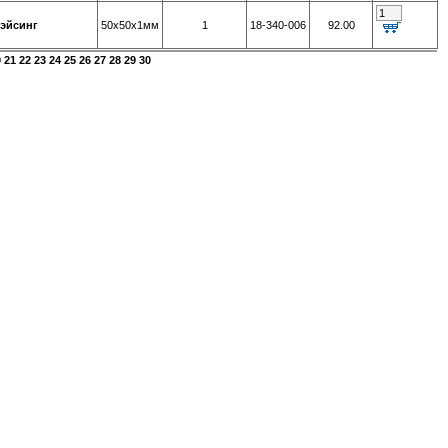
рэйсинг
50х50х1мм
1
18-340-006
92.00
0
21
22
23
24
25
26
27
28
29
30