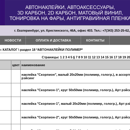
г. Екатеринбург, ул. Крестинского, 46А, офис 403. Тел.: +7(343) 253-25-62,
НОВОСТИ
ОПЛАТА И ДОСТАВКА
КОНТАКТЫ
е:
КАТАЛОГ
\
раздел 18 *АВТОНАКЛЕЙКИ ПОЛИМЕР*
Страницы:
1
2
3
4
5
6
7
8
9
10
11
12
13
14
15
16
17
18
19
2
цвет
наименование
наклейка "Скорпион", малый 20х20мм (полимер, гологр.), в ассорт
рэйсинг
наклейка "Скорпион-1", круг 50х50мм (полимер, гологр.), Арт рэйс
наклейка "Скорпион-1", малый 20х20мм (полимер, гологр.), Арт рэ
наклейка "Скорпион-2", круг 50х50мм (полимер, гологр.), Арт рэйс