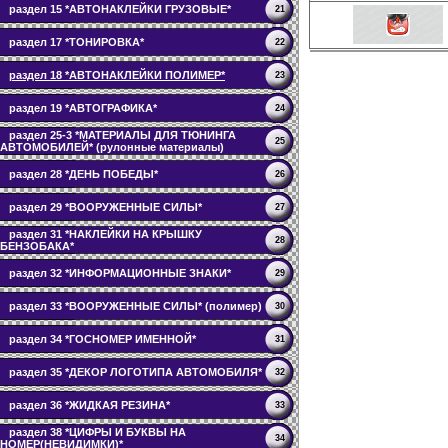
раздел 15 *АВТОНАКЛЕЙКИ ГРУЗОВЫЕ*
21
раздел 17 *ТОНИРОВКА*
22
раздел 18 *АВТОНАКЛЕЙКИ ПОЛИМЕР*
23
раздел 19 *АВТОГРАФИКА*
24
раздел 25-3 *МАТЕРИАЛЫ ДЛЯ ТЮНИНГА
25
АВТОМОБИЛЕЙ* (рулонные материалы)
раздел 28 *ДЕНЬ ПОБЕДЫ*
26
раздел 29 *ВООРУЖЕННЫЕ СИЛЫ*
27
раздел 31 *НАКЛЕЙКИ НА КРЫШКУ
28
БЕНЗОБАКА*
раздел 32 *ИНФОРМАЦИОННЫЕ ЗНАКИ*
29
раздел 33 *ВООРУЖЕННЫЕ СИЛЫ* (полимер)
30
раздел 34 *ГОСНОМЕР ИМЕННОЙ*
31
раздел 35 *ДЕКОР ЛОГОТИПА АВТОМОБИЛЯ*
32
раздел 36 *ЖИДКАЯ РЕЗИНА*
33
раздел 38 *ЦИФРЫ И БУКВЫ НА
34
НОМЕР(НЕВИДИМКИ)*