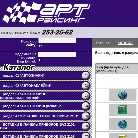
Поиск по
Главная
КАТАЛОГ
сайту:
Вы находитесь в раздел
Подписка на
новости,
Ваш E-mail:
вид (щелкнуть для
увеличения)
раздел 01 *АВТОЗНАКИ*
01
раздел 02 *АВТОНАКЛЕЙКИ*
02
раздел 03 *АВТОТЮНИНГ
03
(вырезанные,плоттер)*
раздел 04 *АВТОТЮНИНГ(печать)*
04
раздел 41 *ВСТАВКИ В ПАНЕЛЬ ПРИБОРОВ*
05
ВСТАВКИ В ПАНЕЛЬ ПРИБОРОВ ВАЗ 2101,
06
ОКА
ВСТАВКИ В ПАНЕЛЬ ПРИБОРОВ ВАЗ 2105
07