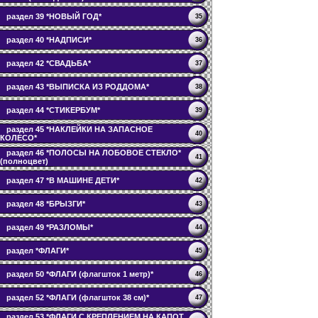
раздел 39 *НОВЫЙ ГОД*
35
раздел 40 *НАДПИСИ*
36
раздел 42 *СВАДЬБА*
37
раздел 43 *ВЫПИСКА ИЗ РОДДОМА*
38
раздел 44 *СТИКЕРБУМ*
39
раздел 45 *НАКЛЕЙКИ НА ЗАПАСНОЕ
40
КОЛЕСО*
раздел 46 *ПОЛОСЫ НА ЛОБОВОЕ СТЕКЛО*
41
(полноцвет)
раздел 47 *В МАШИНЕ ДЕТИ*
42
раздел 48 *БРЫЗГИ*
43
раздел 49 *РАЗЛОМЫ*
44
раздел *ФЛАГИ*
45
раздел 50 *ФЛАГИ (флагшток 1 метр)*
46
раздел 52 *ФЛАГИ (флагшток 38 см)*
47
раздел 53 *ФЛАГИ С КРЕПЛЕНИЕМ НА КАПОТ