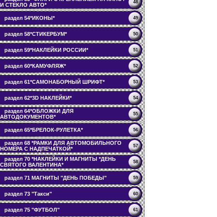
48
И СТЕКЛО АВТО*
раздел 54*ИКОНЫ*
49
раздел 58*СТИКЕРБУМ*
50
раздел 59*НАКЛЕЙКИ РОССИИ*
51
раздел 60*КАМУФЛЯЖ*
52
раздел 61*САМОНАБОРНЫЙ ШРИФТ*
53
раздел 62*3D НАКЛЕЙКИ*
54
раздел 64*ОБЛОЖКИ ДЛЯ
55
АВТОДОКУМЕНТОВ*
раздел 65*БРЕЛОК-РУЛЕТКА*
56
раздел 68 *РАМКИ ДЛЯ АВТОМОБИЛЬНОГО
57
НОМЕРА С НАДПЕЧАТКОЙ*
раздел 70 *НАКЛЕЙКИ И МАГНИТЫ *ДЕНЬ
58
СВЯТОГО ВАЛЕНТИНА*
раздел 71 МАГНИТЫ "ДЕНЬ ПОБЕДЫ"
59
раздел 73 "Такси"
60
раздел 75 "ФУТБОЛ"
61