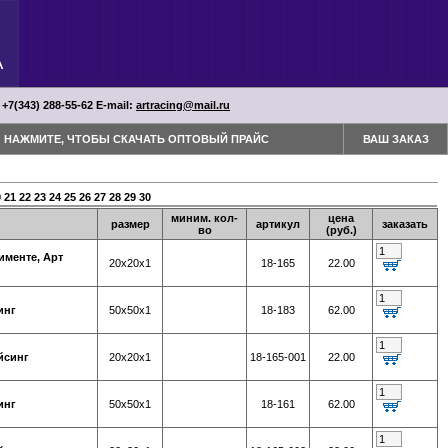
 +7(343) 288-55-62 Е-mail:
artracing@mail.ru
НАЖМИТЕ, ЧТОБЫ СКАЧАТЬ ОПТОВЫЙ ПРАЙС
ВАШ ЗАКАЗ
0
21
22
23
24
25
26
27
28
29
30
миним. кол-
цена
размер
артикул
заказать
во
(руб.)
именте, Арт
20х20х1
18-165
22.00
инг
50х50х1
18-183
62.00
йсинг
20х20х1
18-165-001
22.00
инг
50х50х1
18-161
62.00