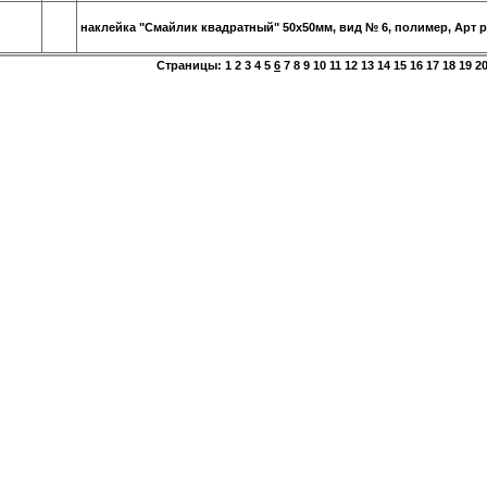
наклейка "Смайлик квадратный" 50х50мм, вид № 6, полимер, Арт 
Страницы:
1
2
3
4
5
6
7
8
9
10
11
12
13
14
15
16
17
18
19
2