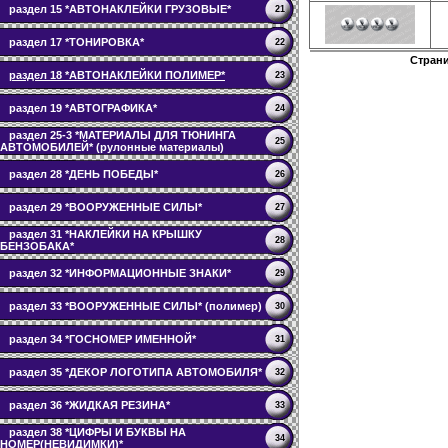
раздел 15 *АВТОНАКЛЕЙКИ ГРУЗОВЫЕ*
21
раздел 17 *ТОНИРОВКА*
22
Стран
раздел 18 *АВТОНАКЛЕЙКИ ПОЛИМЕР*
23
раздел 19 *АВТОГРАФИКА*
24
раздел 25-3 *МАТЕРИАЛЫ ДЛЯ ТЮНИНГА
25
АВТОМОБИЛЕЙ* (рулонные материалы)
раздел 28 *ДЕНЬ ПОБЕДЫ*
26
раздел 29 *ВООРУЖЕННЫЕ СИЛЫ*
27
раздел 31 *НАКЛЕЙКИ НА КРЫШКУ
28
БЕНЗОБАКА*
раздел 32 *ИНФОРМАЦИОННЫЕ ЗНАКИ*
29
раздел 33 *ВООРУЖЕННЫЕ СИЛЫ* (полимер)
30
раздел 34 *ГОСНОМЕР ИМЕННОЙ*
31
раздел 35 *ДЕКОР ЛОГОТИПА АВТОМОБИЛЯ*
32
раздел 36 *ЖИДКАЯ РЕЗИНА*
33
раздел 38 *ЦИФРЫ И БУКВЫ НА
34
НОМЕР(НЕВИДИМКИ)*