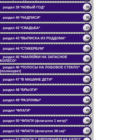
раздел 39 *НОВЫЙ ГОД*
35
раздел 40 *НАДПИСИ*
36
раздел 42 *СВАДЬБА*
37
раздел 43 *ВЫПИСКА ИЗ РОДДОМА*
38
раздел 44 *СТИКЕРБУМ*
39
раздел 45 *НАКЛЕЙКИ НА ЗАПАСНОЕ
40
КОЛЕСО*
раздел 46 *ПОЛОСЫ НА ЛОБОВОЕ СТЕКЛО*
41
(полноцвет)
раздел 47 *В МАШИНЕ ДЕТИ*
42
раздел 48 *БРЫЗГИ*
43
раздел 49 *РАЗЛОМЫ*
44
раздел *ФЛАГИ*
45
раздел 50 *ФЛАГИ (флагшток 1 метр)*
46
раздел 52 *ФЛАГИ (флагшток 38 см)*
47
раздел 53 *ФЛАГИ С КРЕПЛЕНИЕМ НА КАПОТ