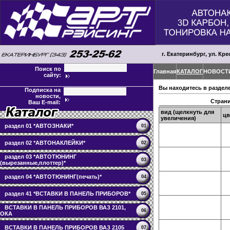
г. Екатеринбург, ул. Кре
Поиск по
Главная
КАТАЛОГ
НОВОСТ
сайту:
Вы находитесь в раздел
Подписка на
новости,
Стран
Ваш E-mail:
вид (щелкнуть для
цв
увеличения)
раздел 01 *АВТОЗНАКИ*
01
раздел 02 *АВТОНАКЛЕЙКИ*
02
раздел 03 *АВТОТЮНИНГ
03
(вырезанные,плоттер)*
раздел 04 *АВТОТЮНИНГ(печать)*
04
раздел 41 *ВСТАВКИ В ПАНЕЛЬ ПРИБОРОВ*
05
ВСТАВКИ В ПАНЕЛЬ ПРИБОРОВ ВАЗ 2101,
06
ОКА
ВСТАВКИ В ПАНЕЛЬ ПРИБОРОВ ВАЗ 2105
07