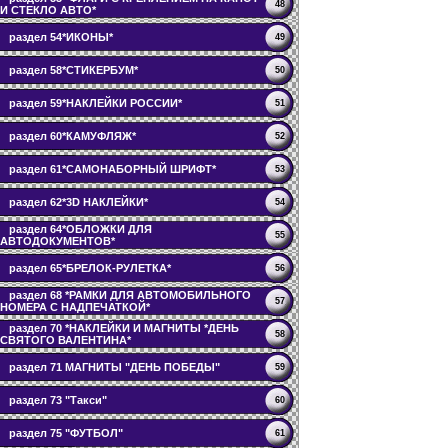
48
И СТЕКЛО АВТО*
раздел 54*ИКОНЫ*
49
раздел 58*СТИКЕРБУМ*
50
раздел 59*НАКЛЕЙКИ РОССИИ*
51
раздел 60*КАМУФЛЯЖ*
52
раздел 61*САМОНАБОРНЫЙ ШРИФТ*
53
раздел 62*3D НАКЛЕЙКИ*
54
раздел 64*ОБЛОЖКИ ДЛЯ
55
АВТОДОКУМЕНТОВ*
раздел 65*БРЕЛОК-РУЛЕТКА*
56
раздел 68 *РАМКИ ДЛЯ АВТОМОБИЛЬНОГО
57
НОМЕРА С НАДПЕЧАТКОЙ*
раздел 70 *НАКЛЕЙКИ И МАГНИТЫ *ДЕНЬ
58
СВЯТОГО ВАЛЕНТИНА*
раздел 71 МАГНИТЫ "ДЕНЬ ПОБЕДЫ"
59
раздел 73 "Такси"
60
раздел 75 "ФУТБОЛ"
61