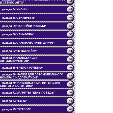
48
И СТЕКЛО АВТО*
раздел 54*ИКОНЫ*
49
раздел 58*СТИКЕРБУМ*
50
раздел 59*НАКЛЕЙКИ РОССИИ*
51
раздел 60*КАМУФЛЯЖ*
52
раздел 61*САМОНАБОРНЫЙ ШРИФТ*
53
раздел 62*3D НАКЛЕЙКИ*
54
раздел 64*ОБЛОЖКИ ДЛЯ
55
АВТОДОКУМЕНТОВ*
раздел 65*БРЕЛОК-РУЛЕТКА*
56
раздел 68 *РАМКИ ДЛЯ АВТОМОБИЛЬНОГО
57
НОМЕРА С НАДПЕЧАТКОЙ*
раздел 70 *НАКЛЕЙКИ И МАГНИТЫ *ДЕНЬ
58
СВЯТОГО ВАЛЕНТИНА*
раздел 71 МАГНИТЫ "ДЕНЬ ПОБЕДЫ"
59
раздел 73 "Такси"
60
раздел 75 "ФУТБОЛ"
61