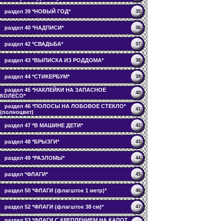
раздел 39 *НОВЫЙ ГОД*
35
раздел 40 *НАДПИСИ*
36
раздел 42 *СВАДЬБА*
37
раздел 43 *ВЫПИСКА ИЗ РОДДОМА*
38
раздел 44 *СТИКЕРБУМ*
39
раздел 45 *НАКЛЕЙКИ НА ЗАПАСНОЕ
40
КОЛЕСО*
раздел 46 *ПОЛОСЫ НА ЛОБОВОЕ СТЕКЛО*
41
(полноцвет)
раздел 47 *В МАШИНЕ ДЕТИ*
42
раздел 48 *БРЫЗГИ*
43
раздел 49 *РАЗЛОМЫ*
44
раздел *ФЛАГИ*
45
раздел 50 *ФЛАГИ (флагшток 1 метр)*
46
раздел 52 *ФЛАГИ (флагшток 38 см)*
47
раздел 53 *ФЛАГИ С КРЕПЛЕНИЕМ НА КАПОТ