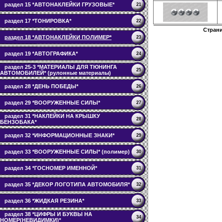
раздел 15 *АВТОНАКЛЕЙКИ ГРУЗОВЫЕ*
21
раздел 17 *ТОНИРОВКА*
22
Стран
раздел 18 *АВТОНАКЛЕЙКИ ПОЛИМЕР*
23
раздел 19 *АВТОГРАФИКА*
24
раздел 25-3 *МАТЕРИАЛЫ ДЛЯ ТЮНИНГА
25
АВТОМОБИЛЕЙ* (рулонные материалы)
раздел 28 *ДЕНЬ ПОБЕДЫ*
26
раздел 29 *ВООРУЖЕННЫЕ СИЛЫ*
27
раздел 31 *НАКЛЕЙКИ НА КРЫШКУ
28
БЕНЗОБАКА*
раздел 32 *ИНФОРМАЦИОННЫЕ ЗНАКИ*
29
раздел 33 *ВООРУЖЕННЫЕ СИЛЫ* (полимер)
30
раздел 34 *ГОСНОМЕР ИМЕННОЙ*
31
раздел 35 *ДЕКОР ЛОГОТИПА АВТОМОБИЛЯ*
32
раздел 36 *ЖИДКАЯ РЕЗИНА*
33
раздел 38 *ЦИФРЫ И БУКВЫ НА
34
НОМЕР(НЕВИДИМКИ)*