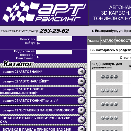
г. Екатеринбург, ул. Кре
Поиск по
Главная
КАТАЛОГ
НОВОСТ
сайту:
Вы находитесь в раздел
Подписка на
новости,
Стран
Ваш E-mail:
вид (щелкнуть для
увеличения)
раздел 01 *АВТОЗНАКИ*
01
раздел 02 *АВТОНАКЛЕЙКИ*
02
раздел 03 *АВТОТЮНИНГ
03
(вырезанные,плоттер)*
раздел 04 *АВТОТЮНИНГ(печать)*
04
раздел 41 *ВСТАВКИ В ПАНЕЛЬ ПРИБОРОВ*
05
ВСТАВКИ В ПАНЕЛЬ ПРИБОРОВ ВАЗ 2101,
06
ОКА
ВСТАВКИ В ПАНЕЛЬ ПРИБОРОВ ВАЗ 2105
07