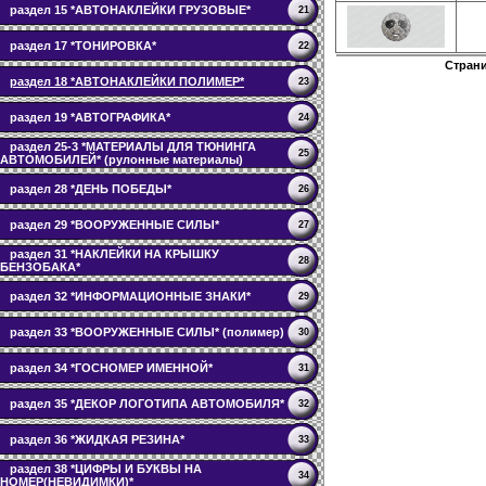
раздел 15 *АВТОНАКЛЕЙКИ ГРУЗОВЫЕ*
21
раздел 17 *ТОНИРОВКА*
22
Стран
раздел 18 *АВТОНАКЛЕЙКИ ПОЛИМЕР*
23
раздел 19 *АВТОГРАФИКА*
24
раздел 25-3 *МАТЕРИАЛЫ ДЛЯ ТЮНИНГА
25
АВТОМОБИЛЕЙ* (рулонные материалы)
раздел 28 *ДЕНЬ ПОБЕДЫ*
26
раздел 29 *ВООРУЖЕННЫЕ СИЛЫ*
27
раздел 31 *НАКЛЕЙКИ НА КРЫШКУ
28
БЕНЗОБАКА*
раздел 32 *ИНФОРМАЦИОННЫЕ ЗНАКИ*
29
раздел 33 *ВООРУЖЕННЫЕ СИЛЫ* (полимер)
30
раздел 34 *ГОСНОМЕР ИМЕННОЙ*
31
раздел 35 *ДЕКОР ЛОГОТИПА АВТОМОБИЛЯ*
32
раздел 36 *ЖИДКАЯ РЕЗИНА*
33
раздел 38 *ЦИФРЫ И БУКВЫ НА
34
НОМЕР(НЕВИДИМКИ)*