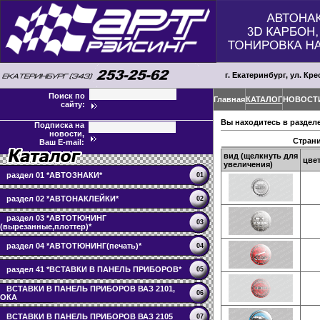
г. Екатеринбург, ул. Кре
Поиск по
Главная
КАТАЛОГ
НОВОСТ
сайту:
Вы находитесь в раздел
Подписка на
новости,
Стран
Ваш E-mail:
вид (щелкнуть для
цве
увеличения)
раздел 01 *АВТОЗНАКИ*
01
раздел 02 *АВТОНАКЛЕЙКИ*
02
раздел 03 *АВТОТЮНИНГ
03
(вырезанные,плоттер)*
раздел 04 *АВТОТЮНИНГ(печать)*
04
раздел 41 *ВСТАВКИ В ПАНЕЛЬ ПРИБОРОВ*
05
ВСТАВКИ В ПАНЕЛЬ ПРИБОРОВ ВАЗ 2101,
06
ОКА
ВСТАВКИ В ПАНЕЛЬ ПРИБОРОВ ВАЗ 2105
07