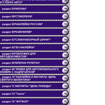
48
И СТЕКЛО АВТО*
раздел 54*ИКОНЫ*
49
раздел 58*СТИКЕРБУМ*
50
раздел 59*НАКЛЕЙКИ РОССИИ*
51
раздел 60*КАМУФЛЯЖ*
52
раздел 61*САМОНАБОРНЫЙ ШРИФТ*
53
раздел 62*3D НАКЛЕЙКИ*
54
раздел 64*ОБЛОЖКИ ДЛЯ
55
АВТОДОКУМЕНТОВ*
раздел 65*БРЕЛОК-РУЛЕТКА*
56
раздел 68 *РАМКИ ДЛЯ АВТОМОБИЛЬНОГО
57
НОМЕРА С НАДПЕЧАТКОЙ*
раздел 70 *НАКЛЕЙКИ И МАГНИТЫ *ДЕНЬ
58
СВЯТОГО ВАЛЕНТИНА*
раздел 71 МАГНИТЫ "ДЕНЬ ПОБЕДЫ"
59
раздел 73 "Такси"
60
раздел 75 "ФУТБОЛ"
61