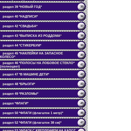
раздел 39 *НОВЫЙ ГОД*
35
раздел 40 *НАДПИСИ*
36
раздел 42 *СВАДЬБА*
37
раздел 43 *ВЫПИСКА ИЗ РОДДОМА*
38
раздел 44 *СТИКЕРБУМ*
39
раздел 45 *НАКЛЕЙКИ НА ЗАПАСНОЕ
40
КОЛЕСО*
раздел 46 *ПОЛОСЫ НА ЛОБОВОЕ СТЕКЛО*
41
(полноцвет)
раздел 47 *В МАШИНЕ ДЕТИ*
42
раздел 48 *БРЫЗГИ*
43
раздел 49 *РАЗЛОМЫ*
44
раздел *ФЛАГИ*
45
раздел 50 *ФЛАГИ (флагшток 1 метр)*
46
раздел 52 *ФЛАГИ (флагшток 38 см)*
47
раздел 53 *ФЛАГИ С КРЕПЛЕНИЕМ НА КАПОТ