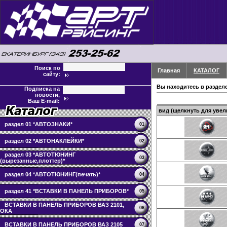
Поиск по
Главная
КАТАЛОГ
сайту:
Вы находитесь в раздел
Подписка на
новости,
Ваш E-mail:
вид (щелкнуть для увел
раздел 01 *АВТОЗНАКИ*
01
раздел 02 *АВТОНАКЛЕЙКИ*
02
раздел 03 *АВТОТЮНИНГ
03
(вырезанные,плоттер)*
раздел 04 *АВТОТЮНИНГ(печать)*
04
раздел 41 *ВСТАВКИ В ПАНЕЛЬ ПРИБОРОВ*
05
ВСТАВКИ В ПАНЕЛЬ ПРИБОРОВ ВАЗ 2101,
06
ОКА
ВСТАВКИ В ПАНЕЛЬ ПРИБОРОВ ВАЗ 2105
07