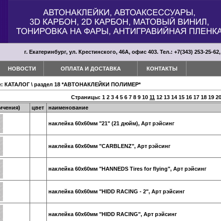
г. Екатеринбург, ул. Крестинского, 46А, офис 403. Тел.: +7(343) 253-25-62,
НОВОСТИ
ОПЛАТА И ДОСТАВКА
КОНТАКТЫ
е:
КАТАЛОГ
\
раздел 18 *АВТОНАКЛЕЙКИ ПОЛИМЕР*
Страницы:
1
2
3
4
5
6
7
8
9
10
11
12
13
14
15
16
17
18
19
2
ичения)
цвет
наименование
наклейка 60х60мм "21" (21 дюйм), Арт рэйсинг
наклейка 60х60мм "CARBLENZ", Арт рэйсинг
наклейка 60х60мм "HANNEDS Tires for flying", Арт рэйсинг
наклейка 60х60мм "HIDD RACING - 2", Арт рэйсинг
наклейка 60х60мм "HIDD RACING", Арт рэйсинг