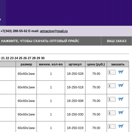
 +7(343) 288-55-62 Е-mail:
artracing@mail.ru
НАЖМИТЕ, ЧТОБЫ СКАЧАТЬ ОПТОВЫЙ ПРАЙС
ВАШ ЗАКАЗ
0
21
22
23
24
25
26
27
28
29
30
размер
миним. кол-во
артикул
цена (руб.)
заказать
60х60х1мм
1
18-250-028
79.00
60х60х1мм
1
18-250-018
79.00
60х60х1мм
1
18-250-008
79.00
60х60х1мм
1
18-250-030
79.00
60х60х1мм
1
18-250-019
79.00