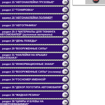
раздел 15 *АВТОНАКЛЕЙКИ ГРУЗОВЫЕ*
21
раздел 17 *ТОНИРОВКА*
22
раздел 18 *АВТОНАКЛЕЙКИ ПОЛИМЕР*
23
раздел 19 *АВТОГРАФИКА*
24
раздел 25-3 *МАТЕРИАЛЫ ДЛЯ ТЮНИНГА
25
АВТОМОБИЛЕЙ* (рулонные материалы)
раздел 28 *ДЕНЬ ПОБЕДЫ*
26
раздел 29 *ВООРУЖЕННЫЕ СИЛЫ*
27
раздел 31 *НАКЛЕЙКИ НА КРЫШКУ
28
БЕНЗОБАКА*
раздел 32 *ИНФОРМАЦИОННЫЕ ЗНАКИ*
29
раздел 33 *ВООРУЖЕННЫЕ СИЛЫ* (полимер)
30
раздел 34 *ГОСНОМЕР ИМЕННОЙ*
31
раздел 35 *ДЕКОР ЛОГОТИПА АВТОМОБИЛЯ*
32
раздел 36 *ЖИДКАЯ РЕЗИНА*
33
раздел 38 *ЦИФРЫ И БУКВЫ НА
34
НОМЕР(НЕВИДИМКИ)*