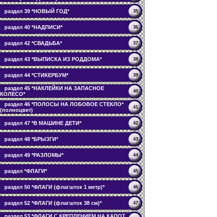
раздел 39 *НОВЫЙ ГОД*
35
раздел 40 *НАДПИСИ*
36
раздел 42 *СВАДЬБА*
37
раздел 43 *ВЫПИСКА ИЗ РОДДОМА*
38
раздел 44 *СТИКЕРБУМ*
39
раздел 45 *НАКЛЕЙКИ НА ЗАПАСНОЕ
40
КОЛЕСО*
раздел 46 *ПОЛОСЫ НА ЛОБОВОЕ СТЕКЛО*
41
(полноцвет)
раздел 47 *В МАШИНЕ ДЕТИ*
42
раздел 48 *БРЫЗГИ*
43
раздел 49 *РАЗЛОМЫ*
44
раздел *ФЛАГИ*
45
раздел 50 *ФЛАГИ (флагшток 1 метр)*
46
раздел 52 *ФЛАГИ (флагшток 38 см)*
47
раздел 53 *ФЛАГИ С КРЕПЛЕНИЕМ НА КАПОТ