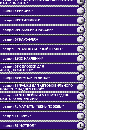
48
И СТЕКЛО АВТО*
раздел 54*ИКОНЫ*
49
раздел 58*СТИКЕРБУМ*
50
раздел 59*НАКЛЕЙКИ РОССИИ*
51
раздел 60*КАМУФЛЯЖ*
52
раздел 61*САМОНАБОРНЫЙ ШРИФТ*
53
раздел 62*3D НАКЛЕЙКИ*
54
раздел 64*ОБЛОЖКИ ДЛЯ
55
АВТОДОКУМЕНТОВ*
раздел 65*БРЕЛОК-РУЛЕТКА*
56
раздел 68 *РАМКИ ДЛЯ АВТОМОБИЛЬНОГО
57
НОМЕРА С НАДПЕЧАТКОЙ*
раздел 70 *НАКЛЕЙКИ И МАГНИТЫ *ДЕНЬ
58
СВЯТОГО ВАЛЕНТИНА*
раздел 71 МАГНИТЫ "ДЕНЬ ПОБЕДЫ"
59
раздел 73 "Такси"
60
раздел 75 "ФУТБОЛ"
61