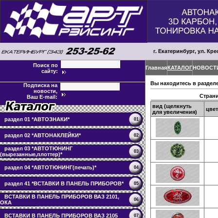
г. Екатеринбург, ул. Кре
Поиск по
Главная
КАТАЛОГ
НОВОСТ
сайту:
Вы находитесь в раздел
Подписка на
новости,
Стран
Ваш E-mail:
вид (щелкнуть
цвет
для увеличения)
раздел 01 *АВТОЗНАКИ*
01
раздел 02 *АВТОНАКЛЕЙКИ*
02
раздел 03 *АВТОТЮНИНГ
03
(вырезанные,плоттер)*
раздел 04 *АВТОТЮНИНГ(печать)*
04
раздел 41 *ВСТАВКИ В ПАНЕЛЬ ПРИБОРОВ*
05
ВСТАВКИ В ПАНЕЛЬ ПРИБОРОВ ВАЗ 2101,
06
ОКА
ВСТАВКИ В ПАНЕЛЬ ПРИБОРОВ ВАЗ 2105
07