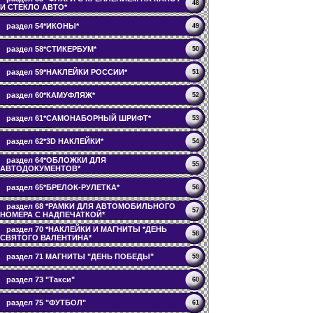
48
И СТЕКЛО АВТО*
раздел 54*ИКОНЫ*
49
раздел 58*СТИКЕРБУМ*
50
раздел 59*НАКЛЕЙКИ РОССИИ*
51
раздел 60*КАМУФЛЯЖ*
52
раздел 61*САМОНАБОРНЫЙ ШРИФТ*
53
раздел 62*3D НАКЛЕЙКИ*
54
раздел 64*ОБЛОЖКИ ДЛЯ
55
АВТОДОКУМЕНТОВ*
раздел 65*БРЕЛОК-РУЛЕТКА*
56
раздел 68 *РАМКИ ДЛЯ АВТОМОБИЛЬНОГО
57
НОМЕРА С НАДПЕЧАТКОЙ*
раздел 70 *НАКЛЕЙКИ И МАГНИТЫ *ДЕНЬ
58
СВЯТОГО ВАЛЕНТИНА*
раздел 71 МАГНИТЫ "ДЕНЬ ПОБЕДЫ"
59
раздел 73 "Такси"
60
раздел 75 "ФУТБОЛ"
61