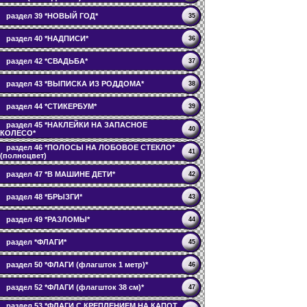
раздел 39 *НОВЫЙ ГОД*
35
раздел 40 *НАДПИСИ*
36
раздел 42 *СВАДЬБА*
37
раздел 43 *ВЫПИСКА ИЗ РОДДОМА*
38
раздел 44 *СТИКЕРБУМ*
39
раздел 45 *НАКЛЕЙКИ НА ЗАПАСНОЕ
40
КОЛЕСО*
раздел 46 *ПОЛОСЫ НА ЛОБОВОЕ СТЕКЛО*
41
(полноцвет)
раздел 47 *В МАШИНЕ ДЕТИ*
42
раздел 48 *БРЫЗГИ*
43
раздел 49 *РАЗЛОМЫ*
44
раздел *ФЛАГИ*
45
раздел 50 *ФЛАГИ (флагшток 1 метр)*
46
раздел 52 *ФЛАГИ (флагшток 38 см)*
47
раздел 53 *ФЛАГИ С КРЕПЛЕНИЕМ НА КАПОТ