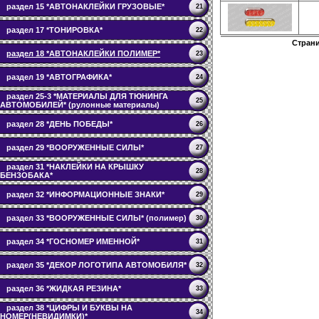
раздел 15 *АВТОНАКЛЕЙКИ ГРУЗОВЫЕ*
21
раздел 17 *ТОНИРОВКА*
22
Стран
раздел 18 *АВТОНАКЛЕЙКИ ПОЛИМЕР*
23
раздел 19 *АВТОГРАФИКА*
24
раздел 25-3 *МАТЕРИАЛЫ ДЛЯ ТЮНИНГА
25
АВТОМОБИЛЕЙ* (рулонные материалы)
раздел 28 *ДЕНЬ ПОБЕДЫ*
26
раздел 29 *ВООРУЖЕННЫЕ СИЛЫ*
27
раздел 31 *НАКЛЕЙКИ НА КРЫШКУ
28
БЕНЗОБАКА*
раздел 32 *ИНФОРМАЦИОННЫЕ ЗНАКИ*
29
раздел 33 *ВООРУЖЕННЫЕ СИЛЫ* (полимер)
30
раздел 34 *ГОСНОМЕР ИМЕННОЙ*
31
раздел 35 *ДЕКОР ЛОГОТИПА АВТОМОБИЛЯ*
32
раздел 36 *ЖИДКАЯ РЕЗИНА*
33
раздел 38 *ЦИФРЫ И БУКВЫ НА
34
НОМЕР(НЕВИДИМКИ)*