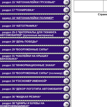
раздел 15 *АВТОНАКЛЕЙКИ ГРУЗОВЫЕ*
21
раздел 17 *ТОНИРОВКА*
22
Стран
раздел 18 *АВТОНАКЛЕЙКИ ПОЛИМЕР*
23
раздел 19 *АВТОГРАФИКА*
24
раздел 25-3 *МАТЕРИАЛЫ ДЛЯ ТЮНИНГА
25
АВТОМОБИЛЕЙ* (рулонные материалы)
раздел 28 *ДЕНЬ ПОБЕДЫ*
26
раздел 29 *ВООРУЖЕННЫЕ СИЛЫ*
27
раздел 31 *НАКЛЕЙКИ НА КРЫШКУ
28
БЕНЗОБАКА*
раздел 32 *ИНФОРМАЦИОННЫЕ ЗНАКИ*
29
раздел 33 *ВООРУЖЕННЫЕ СИЛЫ* (полимер)
30
раздел 34 *ГОСНОМЕР ИМЕННОЙ*
31
раздел 35 *ДЕКОР ЛОГОТИПА АВТОМОБИЛЯ*
32
раздел 36 *ЖИДКАЯ РЕЗИНА*
33
раздел 38 *ЦИФРЫ И БУКВЫ НА
34
НОМЕР(НЕВИДИМКИ)*