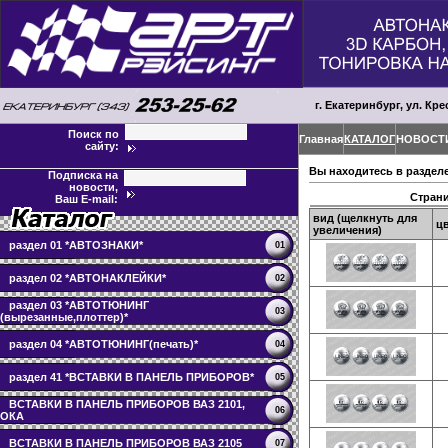
г. Екатеринбург, ул. Кре
Поиск по
Главная
КАТАЛОГ
НОВОСТ
сайту:
Вы находитесь в раздел
Подписка на
новости,
Стран
Ваш E-mail:
вид (щелкнуть для
ц
увеличения)
раздел 01 *АВТОЗНАКИ*
01
раздел 02 *АВТОНАКЛЕЙКИ*
02
раздел 03 *АВТОТЮНИНГ
03
(вырезанные,плоттер)*
раздел 04 *АВТОТЮНИНГ(печать)*
04
раздел 41 *ВСТАВКИ В ПАНЕЛЬ ПРИБОРОВ*
05
ВСТАВКИ В ПАНЕЛЬ ПРИБОРОВ ВАЗ 2101,
06
ОКА
ВСТАВКИ В ПАНЕЛЬ ПРИБОРОВ ВАЗ 2105
07