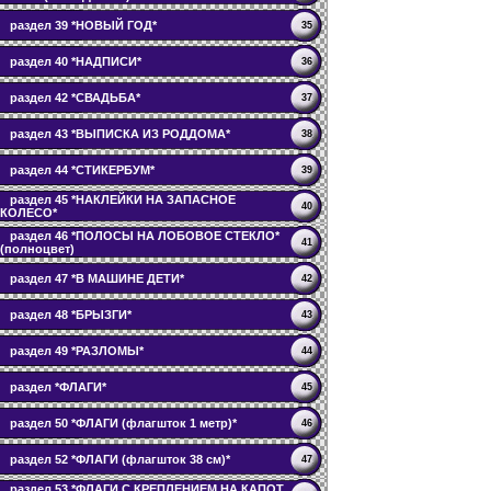
раздел 39 *НОВЫЙ ГОД*
35
раздел 40 *НАДПИСИ*
36
раздел 42 *СВАДЬБА*
37
раздел 43 *ВЫПИСКА ИЗ РОДДОМА*
38
раздел 44 *СТИКЕРБУМ*
39
раздел 45 *НАКЛЕЙКИ НА ЗАПАСНОЕ
40
КОЛЕСО*
раздел 46 *ПОЛОСЫ НА ЛОБОВОЕ СТЕКЛО*
41
(полноцвет)
раздел 47 *В МАШИНЕ ДЕТИ*
42
раздел 48 *БРЫЗГИ*
43
раздел 49 *РАЗЛОМЫ*
44
раздел *ФЛАГИ*
45
раздел 50 *ФЛАГИ (флагшток 1 метр)*
46
раздел 52 *ФЛАГИ (флагшток 38 см)*
47
раздел 53 *ФЛАГИ С КРЕПЛЕНИЕМ НА КАПОТ