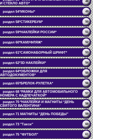
48
И СТЕКЛО АВТО*
раздел 54*ИКОНЫ*
49
раздел 58*СТИКЕРБУМ*
50
раздел 59*НАКЛЕЙКИ РОССИИ*
51
раздел 60*КАМУФЛЯЖ*
52
раздел 61*САМОНАБОРНЫЙ ШРИФТ*
53
раздел 62*3D НАКЛЕЙКИ*
54
раздел 64*ОБЛОЖКИ ДЛЯ
55
АВТОДОКУМЕНТОВ*
раздел 65*БРЕЛОК-РУЛЕТКА*
56
раздел 68 *РАМКИ ДЛЯ АВТОМОБИЛЬНОГО
57
НОМЕРА С НАДПЕЧАТКОЙ*
раздел 70 *НАКЛЕЙКИ И МАГНИТЫ *ДЕНЬ
58
СВЯТОГО ВАЛЕНТИНА*
раздел 71 МАГНИТЫ "ДЕНЬ ПОБЕДЫ"
59
раздел 73 "Такси"
60
раздел 75 "ФУТБОЛ"
61