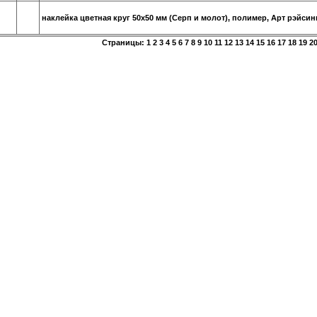
наклейка цветная круг 50х50 мм (Серп и молот), полимер, Арт рэйсин
Страницы:
1
2
3
4
5
6
7
8
9
10
11
12
13
14
15
16
17
18
19
2