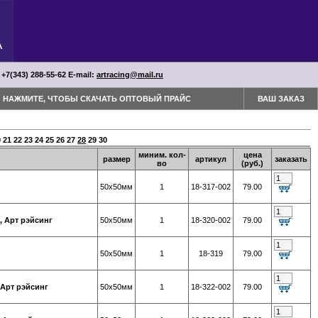
 +7(343) 288-55-62 Е-mail:
artracing@mail.ru
НАЖМИТЕ, ЧТОБЫ СКАЧАТЬ ОПТОВЫЙ ПРАЙС
ВАШ ЗАКАЗ
0
21
22
23
24
25
26
27
28
29
30
миним. кол-
цена
размер
артикул
заказать
во
(руб.)
50х50мм
1
18-317-002
79.00
, Арт рэйсинг
50х50мм
1
18-320-002
79.00
50х50мм
1
18-319
79.00
 Арт рэйсинг
50х50мм
1
18-322-002
79.00