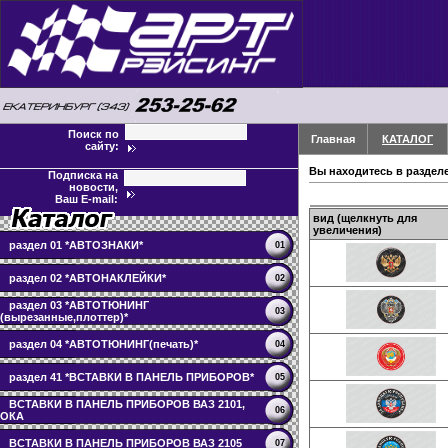
Поиск по
Главная
КАТАЛОГ
сайту:
Вы находитесь в раздел
Подписка на
новости,
Ваш E-mail:
вид (щелкнуть для
увеличения)
раздел 01 *АВТОЗНАКИ*
01
раздел 02 *АВТОНАКЛЕЙКИ*
02
раздел 03 *АВТОТЮНИНГ
03
(вырезанные,плоттер)*
раздел 04 *АВТОТЮНИНГ(печать)*
04
раздел 41 *ВСТАВКИ В ПАНЕЛЬ ПРИБОРОВ*
05
ВСТАВКИ В ПАНЕЛЬ ПРИБОРОВ ВАЗ 2101,
06
ОКА
ВСТАВКИ В ПАНЕЛЬ ПРИБОРОВ ВАЗ 2105
07