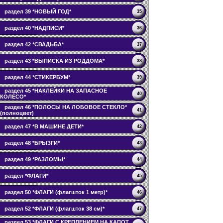
раздел 39 *НОВЫЙ ГОД*
35
раздел 40 *НАДПИСИ*
36
раздел 42 *СВАДЬБА*
37
раздел 43 *ВЫПИСКА ИЗ РОДДОМА*
38
раздел 44 *СТИКЕРБУМ*
39
раздел 45 *НАКЛЕЙКИ НА ЗАПАСНОЕ
40
КОЛЕСО*
раздел 46 *ПОЛОСЫ НА ЛОБОВОЕ СТЕКЛО*
41
(полноцвет)
раздел 47 *В МАШИНЕ ДЕТИ*
42
раздел 48 *БРЫЗГИ*
43
раздел 49 *РАЗЛОМЫ*
44
раздел *ФЛАГИ*
45
раздел 50 *ФЛАГИ (флагшток 1 метр)*
46
раздел 52 *ФЛАГИ (флагшток 38 см)*
47
раздел 53 *ФЛАГИ С КРЕПЛЕНИЕМ НА КАПОТ