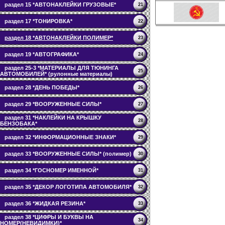
раздел 15 *АВТОНАКЛЕЙКИ ГРУЗОВЫЕ*
21
раздел 17 *ТОНИРОВКА*
22
раздел 18 *АВТОНАКЛЕЙКИ ПОЛИМЕР*
23
раздел 19 *АВТОГРАФИКА*
24
раздел 25-3 *МАТЕРИАЛЫ ДЛЯ ТЮНИНГА
25
АВТОМОБИЛЕЙ* (рулонные материалы)
раздел 28 *ДЕНЬ ПОБЕДЫ*
26
раздел 29 *ВООРУЖЕННЫЕ СИЛЫ*
27
раздел 31 *НАКЛЕЙКИ НА КРЫШКУ
28
БЕНЗОБАКА*
раздел 32 *ИНФОРМАЦИОННЫЕ ЗНАКИ*
29
раздел 33 *ВООРУЖЕННЫЕ СИЛЫ* (полимер)
30
раздел 34 *ГОСНОМЕР ИМЕННОЙ*
31
раздел 35 *ДЕКОР ЛОГОТИПА АВТОМОБИЛЯ*
32
раздел 36 *ЖИДКАЯ РЕЗИНА*
33
раздел 38 *ЦИФРЫ И БУКВЫ НА
34
НОМЕР(НЕВИДИМКИ)*