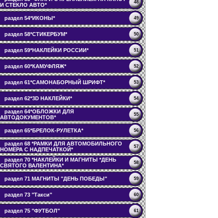
48
И СТЕКЛО АВТО*
раздел 54*ИКОНЫ*
49
раздел 58*СТИКЕРБУМ*
50
раздел 59*НАКЛЕЙКИ РОССИИ*
51
раздел 60*КАМУФЛЯЖ*
52
раздел 61*САМОНАБОРНЫЙ ШРИФТ*
53
раздел 62*3D НАКЛЕЙКИ*
54
раздел 64*ОБЛОЖКИ ДЛЯ
55
АВТОДОКУМЕНТОВ*
раздел 65*БРЕЛОК-РУЛЕТКА*
56
раздел 68 *РАМКИ ДЛЯ АВТОМОБИЛЬНОГО
57
НОМЕРА С НАДПЕЧАТКОЙ*
раздел 70 *НАКЛЕЙКИ И МАГНИТЫ *ДЕНЬ
58
СВЯТОГО ВАЛЕНТИНА*
раздел 71 МАГНИТЫ "ДЕНЬ ПОБЕДЫ"
59
раздел 73 "Такси"
60
раздел 75 "ФУТБОЛ"
61