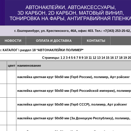
г. Екатеринбург, ул. Крестинского, 46А, офис 403. Тел.: +7(343) 253-25-62,
НОВОСТИ
ОПЛАТА И ДОСТАВКА
КОНТАКТЫ
е:
КАТАЛОГ
\
раздел 18 *АВТОНАКЛЕЙКИ ПОЛИМЕР*
Страницы:
1
2
3
4
5
6
7
8
9
10
11
12
13
14
15
16
17
18
19
2
цвет
наименование
наклейка цветная круг 50х50 мм (Герб России), полимер, Арт рэйсинг
наклейка цветная круг 50х50 мм (Герб Российской империи), полимер
наклейка цветная круг 50х50 мм (Герб СССР), полимер, Арт рэйсинг
наклейка цветная круг 50х50 мм (За Донецкую Республику), полимер,