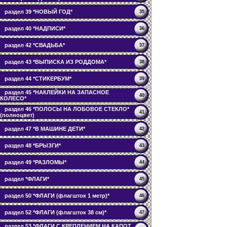
раздел 39 *НОВЫЙ ГОД*
35
раздел 40 *НАДПИСИ*
36
раздел 42 *СВАДЬБА*
37
раздел 43 *ВЫПИСКА ИЗ РОДДОМА*
38
раздел 44 *СТИКЕРБУМ*
39
раздел 45 *НАКЛЕЙКИ НА ЗАПАСНОЕ
40
КОЛЕСО*
раздел 46 *ПОЛОСЫ НА ЛОБОВОЕ СТЕКЛО*
41
(полноцвет)
раздел 47 *В МАШИНЕ ДЕТИ*
42
раздел 48 *БРЫЗГИ*
43
раздел 49 *РАЗЛОМЫ*
44
раздел *ФЛАГИ*
45
раздел 50 *ФЛАГИ (флагшток 1 метр)*
46
раздел 52 *ФЛАГИ (флагшток 38 см)*
47
раздел 53 *ФЛАГИ С КРЕПЛЕНИЕМ НА КАПОТ