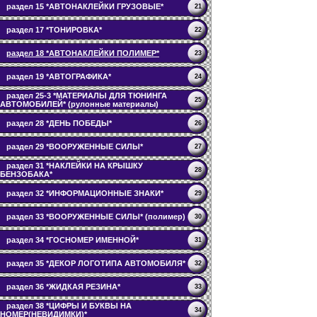
раздел 15 *АВТОНАКЛЕЙКИ ГРУЗОВЫЕ*
21
раздел 17 *ТОНИРОВКА*
22
раздел 18 *АВТОНАКЛЕЙКИ ПОЛИМЕР*
23
раздел 19 *АВТОГРАФИКА*
24
раздел 25-3 *МАТЕРИАЛЫ ДЛЯ ТЮНИНГА
25
АВТОМОБИЛЕЙ* (рулонные материалы)
раздел 28 *ДЕНЬ ПОБЕДЫ*
26
раздел 29 *ВООРУЖЕННЫЕ СИЛЫ*
27
раздел 31 *НАКЛЕЙКИ НА КРЫШКУ
28
БЕНЗОБАКА*
раздел 32 *ИНФОРМАЦИОННЫЕ ЗНАКИ*
29
раздел 33 *ВООРУЖЕННЫЕ СИЛЫ* (полимер)
30
раздел 34 *ГОСНОМЕР ИМЕННОЙ*
31
раздел 35 *ДЕКОР ЛОГОТИПА АВТОМОБИЛЯ*
32
раздел 36 *ЖИДКАЯ РЕЗИНА*
33
раздел 38 *ЦИФРЫ И БУКВЫ НА
34
НОМЕР(НЕВИДИМКИ)*