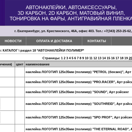
г. Екатеринбург, ул. Крестинского, 46А, офис 403. Тел.: +7(343) 253-25-62,
НОВОСТИ
ОПЛАТА И ДОСТАВКА
КОНТАКТЫ
е:
КАТАЛОГ
\
раздел 18 *АВТОНАКЛЕЙКИ ПОЛИМЕР*
Страницы:
1
2
3
4
5
6
7
8
9
10
11
12
13
14
15
16
17
18
19
2
ичения)
цвет
наименование
наклейка ЛОГОТИП 125х35мм (полимер) "PETROL (бензин)", Арт
наклейка ЛОГОТИП 125х35мм (полимер) "PRO.RACER", Арт рэйс
наклейка ЛОГОТИП 125х35мм (полимер) "SOUND", Арт рэйсинг
наклейка ЛОГОТИП 125х35мм (полимер) "SOUTHREID", Арт рэйс
наклейка ЛОГОТИП 125х35мм (полимер) "SPO PROF", Арт рэйси
наклейка ЛОГОТИП 125х35мм (полимер) "THE ETERNAL ROAD", А