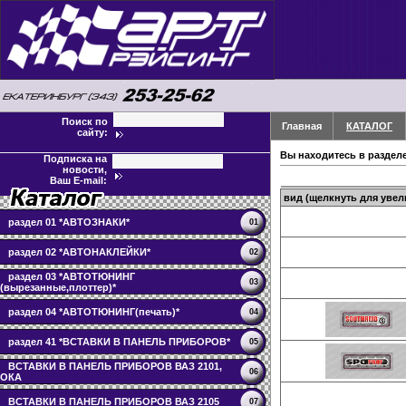
Поиск по
Главная
КАТАЛОГ
сайту:
Вы находитесь в раздел
Подписка на
новости,
Ваш E-mail:
вид (щелкнуть для увел
раздел 01 *АВТОЗНАКИ*
01
раздел 02 *АВТОНАКЛЕЙКИ*
02
раздел 03 *АВТОТЮНИНГ
03
(вырезанные,плоттер)*
раздел 04 *АВТОТЮНИНГ(печать)*
04
раздел 41 *ВСТАВКИ В ПАНЕЛЬ ПРИБОРОВ*
05
ВСТАВКИ В ПАНЕЛЬ ПРИБОРОВ ВАЗ 2101,
06
ОКА
ВСТАВКИ В ПАНЕЛЬ ПРИБОРОВ ВАЗ 2105
07