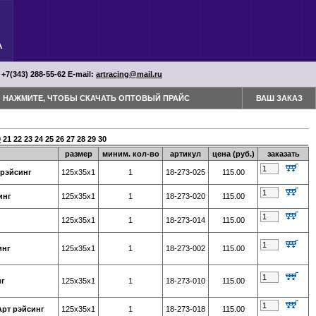
 +7(343) 288-55-62 Е-mail:
artracing@mail.ru
НАЖМИТЕ, ЧТОБЫ СКАЧАТЬ ОПТОВЫЙ ПРАЙС
ВАШ ЗАКАЗ
0
21
22
23
24
25
26
27
28
29
30
размер
миним. кол-во
артикул
цена (руб.)
заказать
 рэйсинг
125х35х1
1
18-273-025
115.00
инг
125х35х1
1
18-273-020
115.00
125х35х1
1
18-273-014
115.00
инг
125х35х1
1
18-273-002
115.00
нг
125х35х1
1
18-273-010
115.00
рт рэйсинг
125х35х1
1
18-273-018
115.00