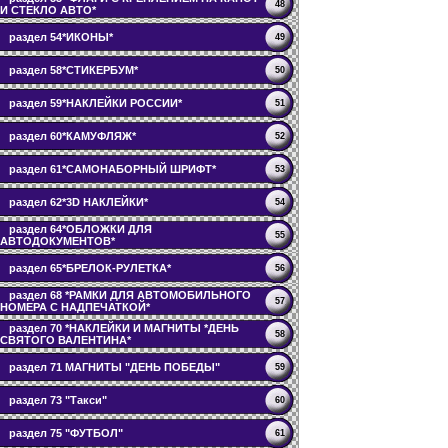
48
И СТЕКЛО АВТО*
раздел 54*ИКОНЫ*
49
раздел 58*СТИКЕРБУМ*
50
раздел 59*НАКЛЕЙКИ РОССИИ*
51
раздел 60*КАМУФЛЯЖ*
52
раздел 61*САМОНАБОРНЫЙ ШРИФТ*
53
раздел 62*3D НАКЛЕЙКИ*
54
раздел 64*ОБЛОЖКИ ДЛЯ
55
АВТОДОКУМЕНТОВ*
раздел 65*БРЕЛОК-РУЛЕТКА*
56
раздел 68 *РАМКИ ДЛЯ АВТОМОБИЛЬНОГО
57
НОМЕРА С НАДПЕЧАТКОЙ*
раздел 70 *НАКЛЕЙКИ И МАГНИТЫ *ДЕНЬ
58
СВЯТОГО ВАЛЕНТИНА*
раздел 71 МАГНИТЫ "ДЕНЬ ПОБЕДЫ"
59
раздел 73 "Такси"
60
раздел 75 "ФУТБОЛ"
61