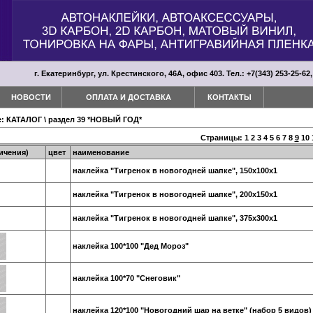
г. Екатеринбург, ул. Крестинского, 46А, офис 403. Тел.: +7(343) 253-25-62,
НОВОСТИ
ОПЛАТА И ДОСТАВКА
КОНТАКТЫ
е:
КАТАЛОГ
\
раздел 39 *НОВЫЙ ГОД*
Страницы:
1
2
3
4
5
6
7
8
9
10
ичения)
цвет
наименование
наклейка "Тигренок в новогодней шапке", 150х100х1
наклейка "Тигренок в новогодней шапке", 200х150х1
наклейка "Тигренок в новогодней шапке", 375х300х1
наклейка 100*100 "Дед Мороз"
наклейка 100*70 "Снеговик"
наклейка 120*100 "Новогодний шар на ветке" (набор 5 видов)