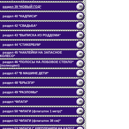
раздел 39 *НОВЫЙ ГОД*
35
раздел 40 *НАДПИСИ*
36
раздел 42 *СВАДЬБА*
37
раздел 43 *ВЫПИСКА ИЗ РОДДОМА*
38
раздел 44 *СТИКЕРБУМ*
39
раздел 45 *НАКЛЕЙКИ НА ЗАПАСНОЕ
40
КОЛЕСО*
раздел 46 *ПОЛОСЫ НА ЛОБОВОЕ СТЕКЛО*
41
(полноцвет)
раздел 47 *В МАШИНЕ ДЕТИ*
42
раздел 48 *БРЫЗГИ*
43
раздел 49 *РАЗЛОМЫ*
44
раздел *ФЛАГИ*
45
раздел 50 *ФЛАГИ (флагшток 1 метр)*
46
раздел 52 *ФЛАГИ (флагшток 38 см)*
47
раздел 53 *ФЛАГИ С КРЕПЛЕНИЕМ НА КАПОТ