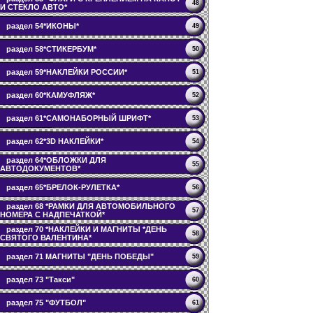
48
И СТЕКЛО АВТО*
раздел 54*ИКОНЫ*
49
раздел 58*СТИКЕРБУМ*
50
раздел 59*НАКЛЕЙКИ РОССИИ*
51
раздел 60*КАМУФЛЯЖ*
52
раздел 61*САМОНАБОРНЫЙ ШРИФТ*
53
раздел 62*3D НАКЛЕЙКИ*
54
раздел 64*ОБЛОЖКИ ДЛЯ
55
АВТОДОКУМЕНТОВ*
раздел 65*БРЕЛОК-РУЛЕТКА*
56
раздел 68 *РАМКИ ДЛЯ АВТОМОБИЛЬНОГО
57
НОМЕРА С НАДПЕЧАТКОЙ*
раздел 70 *НАКЛЕЙКИ И МАГНИТЫ *ДЕНЬ
58
СВЯТОГО ВАЛЕНТИНА*
раздел 71 МАГНИТЫ "ДЕНЬ ПОБЕДЫ"
59
раздел 73 "Такси"
60
раздел 75 "ФУТБОЛ"
61