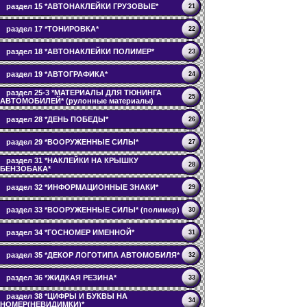
раздел 15 *АВТОНАКЛЕЙКИ ГРУЗОВЫЕ*
21
раздел 17 *ТОНИРОВКА*
22
раздел 18 *АВТОНАКЛЕЙКИ ПОЛИМЕР*
23
раздел 19 *АВТОГРАФИКА*
24
раздел 25-3 *МАТЕРИАЛЫ ДЛЯ ТЮНИНГА
25
АВТОМОБИЛЕЙ* (рулонные материалы)
раздел 28 *ДЕНЬ ПОБЕДЫ*
26
раздел 29 *ВООРУЖЕННЫЕ СИЛЫ*
27
раздел 31 *НАКЛЕЙКИ НА КРЫШКУ
28
БЕНЗОБАКА*
раздел 32 *ИНФОРМАЦИОННЫЕ ЗНАКИ*
29
раздел 33 *ВООРУЖЕННЫЕ СИЛЫ* (полимер)
30
раздел 34 *ГОСНОМЕР ИМЕННОЙ*
31
раздел 35 *ДЕКОР ЛОГОТИПА АВТОМОБИЛЯ*
32
раздел 36 *ЖИДКАЯ РЕЗИНА*
33
раздел 38 *ЦИФРЫ И БУКВЫ НА
34
НОМЕР(НЕВИДИМКИ)*