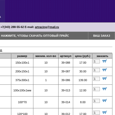
 +7(343) 288-55-62 Е-mail:
artracing@mail.ru
НАЖМИТЕ, ЧТОБЫ СКАЧАТЬ ОПТОВЫЙ ПРАЙС
ВАШ ЗАКАЗ
11
размер
миним. кол-во
артикул
цена (руб.)
заказать
150х100х1
10
39-088
17.00
200х150х1
10
39-087
30.00
375х300х1
1
39-086
139.00
100х100х1мм
10
39-013
12.00
100*70
10
39-014
8.00
120*100
10
39-012
17.00