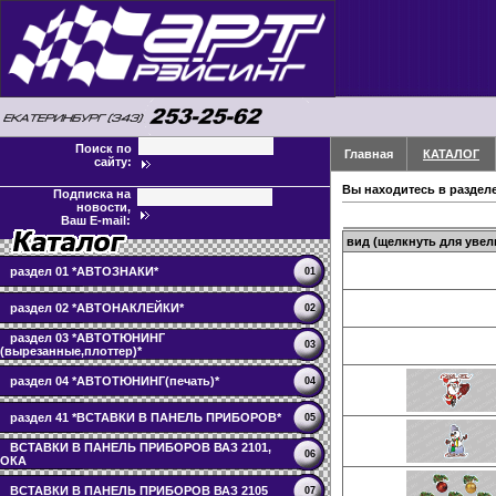
Поиск по
Главная
КАТАЛОГ
сайту:
Вы находитесь в раздел
Подписка на
новости,
Ваш E-mail:
вид (щелкнуть для увел
раздел 01 *АВТОЗНАКИ*
01
раздел 02 *АВТОНАКЛЕЙКИ*
02
раздел 03 *АВТОТЮНИНГ
03
(вырезанные,плоттер)*
раздел 04 *АВТОТЮНИНГ(печать)*
04
раздел 41 *ВСТАВКИ В ПАНЕЛЬ ПРИБОРОВ*
05
ВСТАВКИ В ПАНЕЛЬ ПРИБОРОВ ВАЗ 2101,
06
ОКА
ВСТАВКИ В ПАНЕЛЬ ПРИБОРОВ ВАЗ 2105
07