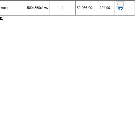
олото
500х350х1мм
1
39-056-001
194.00
11