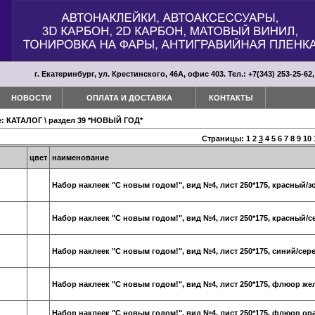
г. Екатеринбург, ул. Крестинского, 46А, офис 403. Тел.: +7(343) 253-25-62,
НОВОСТИ
ОПЛАТА И ДОСТАВКА
КОНТАКТЫ
е:
КАТАЛОГ
\
раздел 39 *НОВЫЙ ГОД*
Страницы:
1
2
3
4
5
6
7
8
9
10
цвет
наименование
Набор наклеек "С новым годом!", вид №4, лист 250*175, красный/з
Набор наклеек "С новым годом!", вид №4, лист 250*175, красный/
Набор наклеек "С новым годом!", вид №4, лист 250*175, синий/сер
Набор наклеек "С новым годом!", вид №4, лист 250*175, флюор ж
Набор наклеек "С новым годом!", вид №4, лист 250*175, флюор о