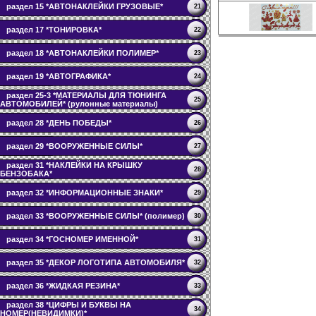
раздел 15 *АВТОНАКЛЕЙКИ ГРУЗОВЫЕ*
21
раздел 17 *ТОНИРОВКА*
22
раздел 18 *АВТОНАКЛЕЙКИ ПОЛИМЕР*
23
раздел 19 *АВТОГРАФИКА*
24
раздел 25-3 *МАТЕРИАЛЫ ДЛЯ ТЮНИНГА
25
АВТОМОБИЛЕЙ* (рулонные материалы)
раздел 28 *ДЕНЬ ПОБЕДЫ*
26
раздел 29 *ВООРУЖЕННЫЕ СИЛЫ*
27
раздел 31 *НАКЛЕЙКИ НА КРЫШКУ
28
БЕНЗОБАКА*
раздел 32 *ИНФОРМАЦИОННЫЕ ЗНАКИ*
29
раздел 33 *ВООРУЖЕННЫЕ СИЛЫ* (полимер)
30
раздел 34 *ГОСНОМЕР ИМЕННОЙ*
31
раздел 35 *ДЕКОР ЛОГОТИПА АВТОМОБИЛЯ*
32
раздел 36 *ЖИДКАЯ РЕЗИНА*
33
раздел 38 *ЦИФРЫ И БУКВЫ НА
34
НОМЕР(НЕВИДИМКИ)*