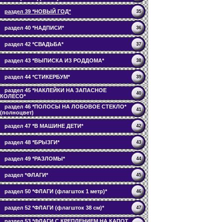
раздел 39 *НОВЫЙ ГОД*
35
раздел 40 *НАДПИСИ*
36
раздел 42 *СВАДЬБА*
37
раздел 43 *ВЫПИСКА ИЗ РОДДОМА*
38
раздел 44 *СТИКЕРБУМ*
39
раздел 45 *НАКЛЕЙКИ НА ЗАПАСНОЕ
40
КОЛЕСО*
раздел 46 *ПОЛОСЫ НА ЛОБОВОЕ СТЕКЛО*
41
(полноцвет)
раздел 47 *В МАШИНЕ ДЕТИ*
42
раздел 48 *БРЫЗГИ*
43
раздел 49 *РАЗЛОМЫ*
44
раздел *ФЛАГИ*
45
раздел 50 *ФЛАГИ (флагшток 1 метр)*
46
раздел 52 *ФЛАГИ (флагшток 38 см)*
47
раздел 53 *ФЛАГИ С КРЕПЛЕНИЕМ НА КАПОТ