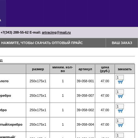
 +7(343) 288-55-62 Е-mail:
artracing@mail.ru
НАЖМИТЕ, ЧТОБЫ СКАЧАТЬ ОПТОВЫЙ ПРАЙС
ВАШ ЗАКАЗ
11
миним. кол-
цена
размер
артикул
заказать
во
(руб.)
олото
250х175х1
1
39-058-001
47.00
серебро
250х175х1
1
39-058-007
47.00
ебро
250х175х1
1
39-058-002
47.00
елтый/серебро
250х175х1
1
39-058-004
47.00
ранжевый/