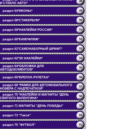
48
И СТЕКЛО АВТО*
раздел 54*ИКОНЫ*
49
раздел 58*СТИКЕРБУМ*
50
раздел 59*НАКЛЕЙКИ РОССИИ*
51
раздел 60*КАМУФЛЯЖ*
52
раздел 61*САМОНАБОРНЫЙ ШРИФТ*
53
раздел 62*3D НАКЛЕЙКИ*
54
раздел 64*ОБЛОЖКИ ДЛЯ
55
АВТОДОКУМЕНТОВ*
раздел 65*БРЕЛОК-РУЛЕТКА*
56
раздел 68 *РАМКИ ДЛЯ АВТОМОБИЛЬНОГО
57
НОМЕРА С НАДПЕЧАТКОЙ*
раздел 70 *НАКЛЕЙКИ И МАГНИТЫ *ДЕНЬ
58
СВЯТОГО ВАЛЕНТИНА*
раздел 71 МАГНИТЫ "ДЕНЬ ПОБЕДЫ"
59
раздел 73 "Такси"
60
раздел 75 "ФУТБОЛ"
61