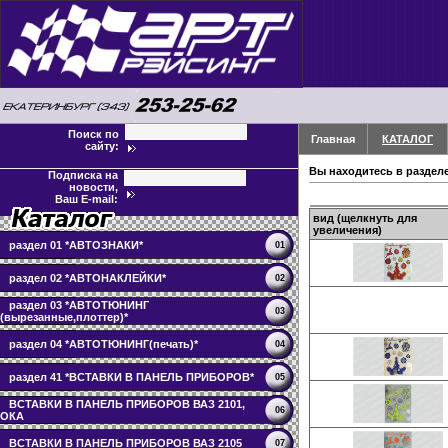
Поиск по
Главная
КАТАЛОГ
сайту:
Вы находитесь в раздел
Подписка на
новости,
Ваш E-mail:
вид (щелкнуть для
увеличения)
раздел 01 *АВТОЗНАКИ*
01
раздел 02 *АВТОНАКЛЕЙКИ*
02
раздел 03 *АВТОТЮНИНГ
03
(вырезанные,плоттер)*
раздел 04 *АВТОТЮНИНГ(печать)*
04
раздел 41 *ВСТАВКИ В ПАНЕЛЬ ПРИБОРОВ*
05
ВСТАВКИ В ПАНЕЛЬ ПРИБОРОВ ВАЗ 2101,
06
ОКА
ВСТАВКИ В ПАНЕЛЬ ПРИБОРОВ ВАЗ 2105
07