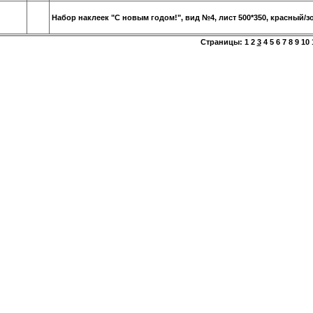
Набор наклеек "С новым годом!", вид №4, лист 500*350, красный/з
Страницы:
1
2
3
4
5
6
7
8
9
10