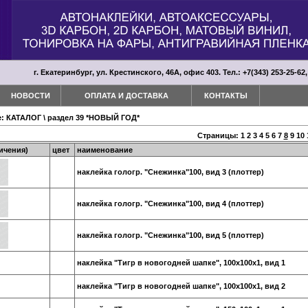
г. Екатеринбург, ул. Крестинского, 46А, офис 403. Тел.: +7(343) 253-25-62,
НОВОСТИ
ОПЛАТА И ДОСТАВКА
КОНТАКТЫ
е:
КАТАЛОГ
\
раздел 39 *НОВЫЙ ГОД*
Страницы:
1
2
3
4
5
6
7
8
9
10
ичения)
цвет
наименование
наклейка гологр. "Снежинка"100, вид 3 (плоттер)
наклейка гологр. "Снежинка"100, вид 4 (плоттер)
наклейка гологр. "Снежинка"100, вид 5 (плоттер)
наклейка "Тигр в новогодней шапке", 100х100х1, вид 1
наклейка "Тигр в новогодней шапке", 100х100х1, вид 2