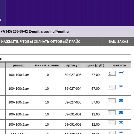
 +7(343) 288-55-62 Е-mail:
artracing@mail.ru
НАЖМИТЕ, ЧТОБЫ СКАЧАТЬ ОПТОВЫЙ ПРАЙС
ВАШ ЗАКАЗ
11
размер
миним. кол-во
артикул
цена (руб.)
заказать
100х100х1мм
10
39-027-003
67.00
100х100х1мм
10
39-027-004
67.00
100х100х1мм
10
39-027-005
67.00
100х100х1мм
10
39-091-001
12.00
100х100х1мм
10
39-091-002
12.00