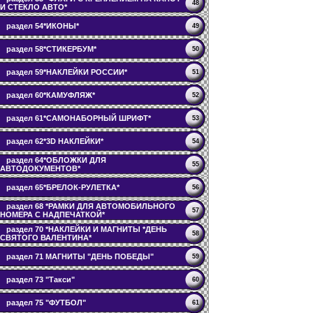
48
И СТЕКЛО АВТО*
раздел 54*ИКОНЫ*
49
раздел 58*СТИКЕРБУМ*
50
раздел 59*НАКЛЕЙКИ РОССИИ*
51
раздел 60*КАМУФЛЯЖ*
52
раздел 61*САМОНАБОРНЫЙ ШРИФТ*
53
раздел 62*3D НАКЛЕЙКИ*
54
раздел 64*ОБЛОЖКИ ДЛЯ
55
АВТОДОКУМЕНТОВ*
раздел 65*БРЕЛОК-РУЛЕТКА*
56
раздел 68 *РАМКИ ДЛЯ АВТОМОБИЛЬНОГО
57
НОМЕРА С НАДПЕЧАТКОЙ*
раздел 70 *НАКЛЕЙКИ И МАГНИТЫ *ДЕНЬ
58
СВЯТОГО ВАЛЕНТИНА*
раздел 71 МАГНИТЫ "ДЕНЬ ПОБЕДЫ"
59
раздел 73 "Такси"
60
раздел 75 "ФУТБОЛ"
61