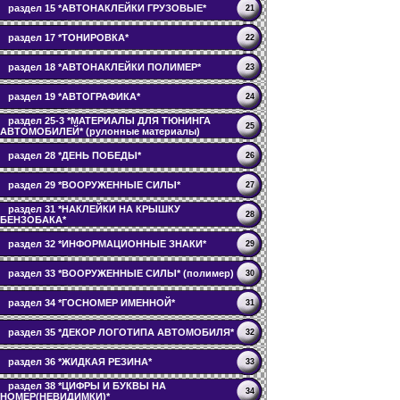
раздел 15 *АВТОНАКЛЕЙКИ ГРУЗОВЫЕ*
21
раздел 17 *ТОНИРОВКА*
22
раздел 18 *АВТОНАКЛЕЙКИ ПОЛИМЕР*
23
раздел 19 *АВТОГРАФИКА*
24
раздел 25-3 *МАТЕРИАЛЫ ДЛЯ ТЮНИНГА
25
АВТОМОБИЛЕЙ* (рулонные материалы)
раздел 28 *ДЕНЬ ПОБЕДЫ*
26
раздел 29 *ВООРУЖЕННЫЕ СИЛЫ*
27
раздел 31 *НАКЛЕЙКИ НА КРЫШКУ
28
БЕНЗОБАКА*
раздел 32 *ИНФОРМАЦИОННЫЕ ЗНАКИ*
29
раздел 33 *ВООРУЖЕННЫЕ СИЛЫ* (полимер)
30
раздел 34 *ГОСНОМЕР ИМЕННОЙ*
31
раздел 35 *ДЕКОР ЛОГОТИПА АВТОМОБИЛЯ*
32
раздел 36 *ЖИДКАЯ РЕЗИНА*
33
раздел 38 *ЦИФРЫ И БУКВЫ НА
34
НОМЕР(НЕВИДИМКИ)*