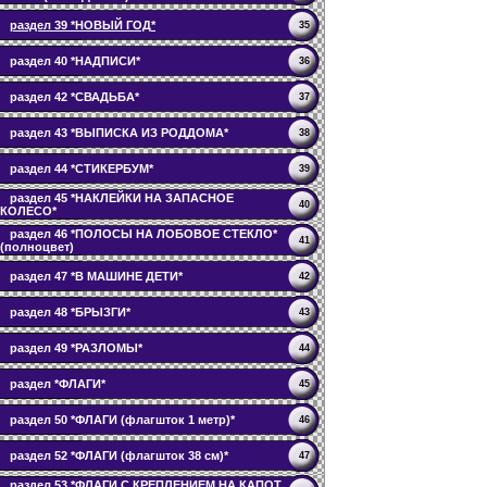
раздел 39 *НОВЫЙ ГОД*
35
раздел 40 *НАДПИСИ*
36
раздел 42 *СВАДЬБА*
37
раздел 43 *ВЫПИСКА ИЗ РОДДОМА*
38
раздел 44 *СТИКЕРБУМ*
39
раздел 45 *НАКЛЕЙКИ НА ЗАПАСНОЕ
40
КОЛЕСО*
раздел 46 *ПОЛОСЫ НА ЛОБОВОЕ СТЕКЛО*
41
(полноцвет)
раздел 47 *В МАШИНЕ ДЕТИ*
42
раздел 48 *БРЫЗГИ*
43
раздел 49 *РАЗЛОМЫ*
44
раздел *ФЛАГИ*
45
раздел 50 *ФЛАГИ (флагшток 1 метр)*
46
раздел 52 *ФЛАГИ (флагшток 38 см)*
47
раздел 53 *ФЛАГИ С КРЕПЛЕНИЕМ НА КАПОТ