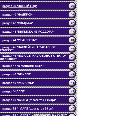
раздел 39 *НОВЫЙ ГОД*
35
раздел 40 *НАДПИСИ*
36
раздел 42 *СВАДЬБА*
37
раздел 43 *ВЫПИСКА ИЗ РОДДОМА*
38
раздел 44 *СТИКЕРБУМ*
39
раздел 45 *НАКЛЕЙКИ НА ЗАПАСНОЕ
40
КОЛЕСО*
раздел 46 *ПОЛОСЫ НА ЛОБОВОЕ СТЕКЛО*
41
(полноцвет)
раздел 47 *В МАШИНЕ ДЕТИ*
42
раздел 48 *БРЫЗГИ*
43
раздел 49 *РАЗЛОМЫ*
44
раздел *ФЛАГИ*
45
раздел 50 *ФЛАГИ (флагшток 1 метр)*
46
раздел 52 *ФЛАГИ (флагшток 38 см)*
47
раздел 53 *ФЛАГИ С КРЕПЛЕНИЕМ НА КАПОТ