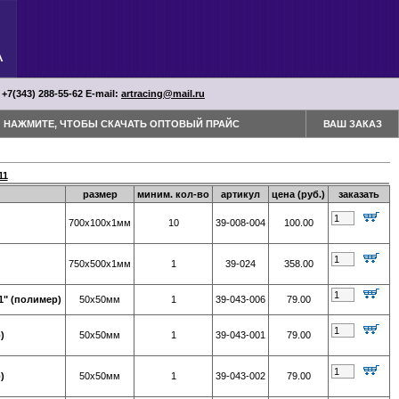
 +7(343) 288-55-62 Е-mail:
artracing@mail.ru
НАЖМИТЕ, ЧТОБЫ СКАЧАТЬ ОПТОВЫЙ ПРАЙС
ВАШ ЗАКАЗ
11
размер
миним. кол-во
артикул
цена (руб.)
заказать
700х100х1мм
10
39-008-004
100.00
750х500х1мм
1
39-024
358.00
1" (полимер)
50х50мм
1
39-043-006
79.00
)
50х50мм
1
39-043-001
79.00
)
50х50мм
1
39-043-002
79.00