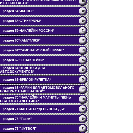
48
И СТЕКЛО АВТО*
раздел 54*ИКОНЫ*
49
раздел 58*СТИКЕРБУМ*
50
раздел 59*НАКЛЕЙКИ РОССИИ*
51
раздел 60*КАМУФЛЯЖ*
52
раздел 61*САМОНАБОРНЫЙ ШРИФТ*
53
раздел 62*3D НАКЛЕЙКИ*
54
раздел 64*ОБЛОЖКИ ДЛЯ
55
АВТОДОКУМЕНТОВ*
раздел 65*БРЕЛОК-РУЛЕТКА*
56
раздел 68 *РАМКИ ДЛЯ АВТОМОБИЛЬНОГО
57
НОМЕРА С НАДПЕЧАТКОЙ*
раздел 70 *НАКЛЕЙКИ И МАГНИТЫ *ДЕНЬ
58
СВЯТОГО ВАЛЕНТИНА*
раздел 71 МАГНИТЫ "ДЕНЬ ПОБЕДЫ"
59
раздел 73 "Такси"
60
раздел 75 "ФУТБОЛ"
61