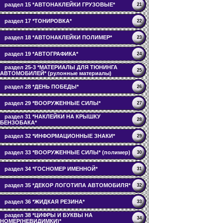
раздел 15 *АВТОНАКЛЕЙКИ ГРУЗОВЫЕ*
21
раздел 17 *ТОНИРОВКА*
22
раздел 18 *АВТОНАКЛЕЙКИ ПОЛИМЕР*
23
раздел 19 *АВТОГРАФИКА*
24
раздел 25-3 *МАТЕРИАЛЫ ДЛЯ ТЮНИНГА
25
АВТОМОБИЛЕЙ* (рулонные материалы)
раздел 28 *ДЕНЬ ПОБЕДЫ*
26
раздел 29 *ВООРУЖЕННЫЕ СИЛЫ*
27
раздел 31 *НАКЛЕЙКИ НА КРЫШКУ
28
БЕНЗОБАКА*
раздел 32 *ИНФОРМАЦИОННЫЕ ЗНАКИ*
29
раздел 33 *ВООРУЖЕННЫЕ СИЛЫ* (полимер)
30
раздел 34 *ГОСНОМЕР ИМЕННОЙ*
31
раздел 35 *ДЕКОР ЛОГОТИПА АВТОМОБИЛЯ*
32
раздел 36 *ЖИДКАЯ РЕЗИНА*
33
раздел 38 *ЦИФРЫ И БУКВЫ НА
34
НОМЕР(НЕВИДИМКИ)*