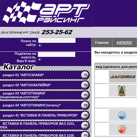
Поиск по
Главная
КАТАЛОГ
сайту:
Вы находитесь в раздел
Подписка на
новости,
Ваш E-mail:
вид (щелкнуть для увел
раздел 01 *АВТОЗНАКИ*
01
раздел 02 *АВТОНАКЛЕЙКИ*
02
раздел 03 *АВТОТЮНИНГ
03
(вырезанные,плоттер)*
раздел 04 *АВТОТЮНИНГ(печать)*
04
раздел 41 *ВСТАВКИ В ПАНЕЛЬ ПРИБОРОВ*
05
ВСТАВКИ В ПАНЕЛЬ ПРИБОРОВ ВАЗ 2101,
06
ОКА
ВСТАВКИ В ПАНЕЛЬ ПРИБОРОВ ВАЗ 2105
07