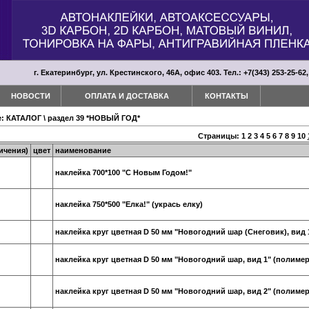
г. Екатеринбург, ул. Крестинского, 46А, офис 403. Тел.: +7(343) 253-25-62,
НОВОСТИ
ОПЛАТА И ДОСТАВКА
КОНТАКТЫ
е:
КАТАЛОГ
\
раздел 39 *НОВЫЙ ГОД*
Страницы:
1
2
3
4
5
6
7
8
9
10
ичения)
цвет
наименование
наклейка 700*100 "С Новым Годом!"
наклейка 750*500 "Елка!" (укрась елку)
наклейка круг цветная D 50 мм "Новогодний шар (Снеговик), вид 
наклейка круг цветная D 50 мм "Новогодний шар, вид 1" (полимер
наклейка круг цветная D 50 мм "Новогодний шар, вид 2" (полимер