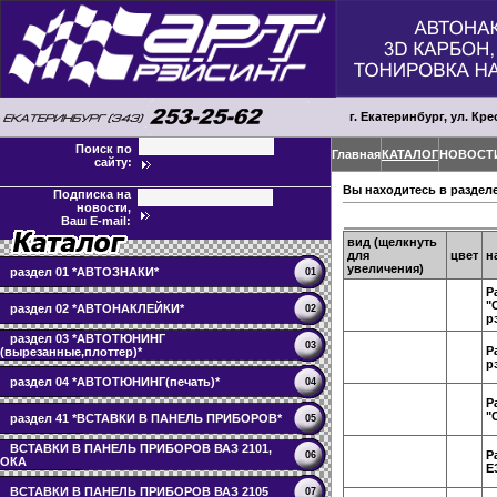
г. Екатеринбург, ул. Кре
Поиск по
Главная
КАТАЛОГ
НОВОСТ
сайту:
Вы находитесь в раздел
Подписка на
новости,
Ваш E-mail:
вид (щелкнуть
для
цвет
н
увеличения)
раздел 01 *АВТОЗНАКИ*
01
Р
"
раздел 02 *АВТОНАКЛЕЙКИ*
02
р
раздел 03 *АВТОТЮНИНГ
03
Р
(вырезанные,плоттер)*
р
раздел 04 *АВТОТЮНИНГ(печать)*
04
Р
"
раздел 41 *ВСТАВКИ В ПАНЕЛЬ ПРИБОРОВ*
05
ВСТАВКИ В ПАНЕЛЬ ПРИБОРОВ ВАЗ 2101,
Р
06
ОКА
Е
ВСТАВКИ В ПАНЕЛЬ ПРИБОРОВ ВАЗ 2105
07