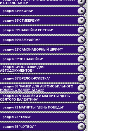
48
И СТЕКЛО АВТО*
раздел 54*ИКОНЫ*
49
раздел 58*СТИКЕРБУМ*
50
раздел 59*НАКЛЕЙКИ РОССИИ*
51
раздел 60*КАМУФЛЯЖ*
52
раздел 61*САМОНАБОРНЫЙ ШРИФТ*
53
раздел 62*3D НАКЛЕЙКИ*
54
раздел 64*ОБЛОЖКИ ДЛЯ
55
АВТОДОКУМЕНТОВ*
раздел 65*БРЕЛОК-РУЛЕТКА*
56
раздел 68 *РАМКИ ДЛЯ АВТОМОБИЛЬНОГО
57
НОМЕРА С НАДПЕЧАТКОЙ*
раздел 70 *НАКЛЕЙКИ И МАГНИТЫ *ДЕНЬ
58
СВЯТОГО ВАЛЕНТИНА*
раздел 71 МАГНИТЫ "ДЕНЬ ПОБЕДЫ"
59
раздел 73 "Такси"
60
раздел 75 "ФУТБОЛ"
61