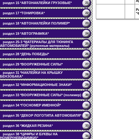
А
раздел 15 *АВТОНАКЛЕЙКИ ГРУЗОВЫЕ*
21
Р
раздел 17 *ТОНИРОВКА*
"
22
раздел 18 *АВТОНАКЛЕЙКИ ПОЛИМЕР*
23
раздел 19 *АВТОГРАФИКА*
24
раздел 25-3 *МАТЕРИАЛЫ ДЛЯ ТЮНИНГА
25
АВТОМОБИЛЕЙ* (рулонные материалы)
раздел 28 *ДЕНЬ ПОБЕДЫ*
26
раздел 29 *ВООРУЖЕННЫЕ СИЛЫ*
27
раздел 31 *НАКЛЕЙКИ НА КРЫШКУ
28
БЕНЗОБАКА*
раздел 32 *ИНФОРМАЦИОННЫЕ ЗНАКИ*
29
раздел 33 *ВООРУЖЕННЫЕ СИЛЫ* (полимер)
30
раздел 34 *ГОСНОМЕР ИМЕННОЙ*
31
раздел 35 *ДЕКОР ЛОГОТИПА АВТОМОБИЛЯ*
32
раздел 36 *ЖИДКАЯ РЕЗИНА*
33
раздел 38 *ЦИФРЫ И БУКВЫ НА
34
НОМЕР(НЕВИДИМКИ)*