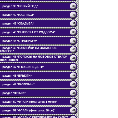
раздел 39 *НОВЫЙ ГОД*
35
раздел 40 *НАДПИСИ*
36
раздел 42 *СВАДЬБА*
37
раздел 43 *ВЫПИСКА ИЗ РОДДОМА*
38
раздел 44 *СТИКЕРБУМ*
39
раздел 45 *НАКЛЕЙКИ НА ЗАПАСНОЕ
40
КОЛЕСО*
раздел 46 *ПОЛОСЫ НА ЛОБОВОЕ СТЕКЛО*
41
(полноцвет)
раздел 47 *В МАШИНЕ ДЕТИ*
42
раздел 48 *БРЫЗГИ*
43
раздел 49 *РАЗЛОМЫ*
44
раздел *ФЛАГИ*
45
раздел 50 *ФЛАГИ (флагшток 1 метр)*
46
раздел 52 *ФЛАГИ (флагшток 38 см)*
47
раздел 53 *ФЛАГИ С КРЕПЛЕНИЕМ НА КАПОТ