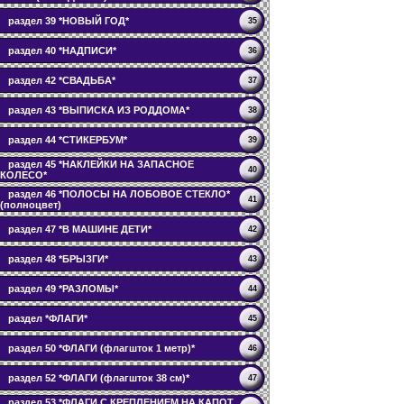
раздел 39 *НОВЫЙ ГОД*
35
раздел 40 *НАДПИСИ*
36
раздел 42 *СВАДЬБА*
37
раздел 43 *ВЫПИСКА ИЗ РОДДОМА*
38
раздел 44 *СТИКЕРБУМ*
39
раздел 45 *НАКЛЕЙКИ НА ЗАПАСНОЕ
40
КОЛЕСО*
раздел 46 *ПОЛОСЫ НА ЛОБОВОЕ СТЕКЛО*
41
(полноцвет)
раздел 47 *В МАШИНЕ ДЕТИ*
42
раздел 48 *БРЫЗГИ*
43
раздел 49 *РАЗЛОМЫ*
44
раздел *ФЛАГИ*
45
раздел 50 *ФЛАГИ (флагшток 1 метр)*
46
раздел 52 *ФЛАГИ (флагшток 38 см)*
47
раздел 53 *ФЛАГИ С КРЕПЛЕНИЕМ НА КАПОТ