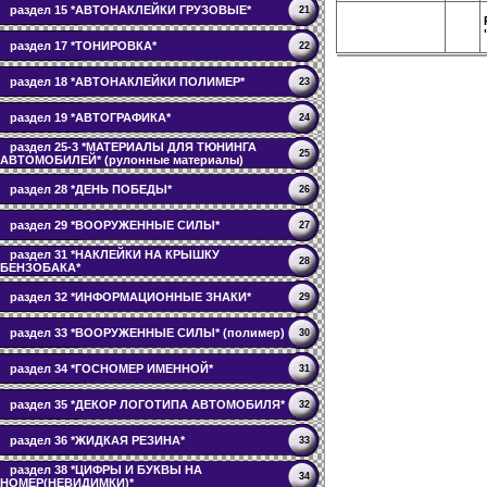
раздел 15 *АВТОНАКЛЕЙКИ ГРУЗОВЫЕ*
21
раздел 17 *ТОНИРОВКА*
22
раздел 18 *АВТОНАКЛЕЙКИ ПОЛИМЕР*
23
раздел 19 *АВТОГРАФИКА*
24
раздел 25-3 *МАТЕРИАЛЫ ДЛЯ ТЮНИНГА
25
АВТОМОБИЛЕЙ* (рулонные материалы)
раздел 28 *ДЕНЬ ПОБЕДЫ*
26
раздел 29 *ВООРУЖЕННЫЕ СИЛЫ*
27
раздел 31 *НАКЛЕЙКИ НА КРЫШКУ
28
БЕНЗОБАКА*
раздел 32 *ИНФОРМАЦИОННЫЕ ЗНАКИ*
29
раздел 33 *ВООРУЖЕННЫЕ СИЛЫ* (полимер)
30
раздел 34 *ГОСНОМЕР ИМЕННОЙ*
31
раздел 35 *ДЕКОР ЛОГОТИПА АВТОМОБИЛЯ*
32
раздел 36 *ЖИДКАЯ РЕЗИНА*
33
раздел 38 *ЦИФРЫ И БУКВЫ НА
34
НОМЕР(НЕВИДИМКИ)*