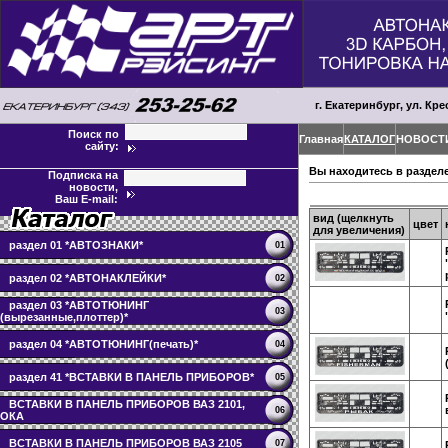
г. Екатеринбург, ул. Кре
Поиск по
Главная
КАТАЛОГ
НОВОСТ
сайту:
Вы находитесь в раздел
Подписка на
новости,
Ваш E-mail:
вид (щелкнуть
цвет
для увеличения)
раздел 01 *АВТОЗНАКИ*
01
раздел 02 *АВТОНАКЛЕЙКИ*
02
раздел 03 *АВТОТЮНИНГ
03
(вырезанные,плоттер)*
раздел 04 *АВТОТЮНИНГ(печать)*
04
раздел 41 *ВСТАВКИ В ПАНЕЛЬ ПРИБОРОВ*
05
ВСТАВКИ В ПАНЕЛЬ ПРИБОРОВ ВАЗ 2101,
06
ОКА
ВСТАВКИ В ПАНЕЛЬ ПРИБОРОВ ВАЗ 2105
07