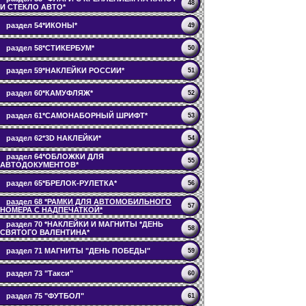
48
И СТЕКЛО АВТО*
раздел 54*ИКОНЫ*
49
раздел 58*СТИКЕРБУМ*
50
раздел 59*НАКЛЕЙКИ РОССИИ*
51
раздел 60*КАМУФЛЯЖ*
52
раздел 61*САМОНАБОРНЫЙ ШРИФТ*
53
раздел 62*3D НАКЛЕЙКИ*
54
раздел 64*ОБЛОЖКИ ДЛЯ
55
АВТОДОКУМЕНТОВ*
раздел 65*БРЕЛОК-РУЛЕТКА*
56
раздел 68 *РАМКИ ДЛЯ АВТОМОБИЛЬНОГО
57
НОМЕРА С НАДПЕЧАТКОЙ*
раздел 70 *НАКЛЕЙКИ И МАГНИТЫ *ДЕНЬ
58
СВЯТОГО ВАЛЕНТИНА*
раздел 71 МАГНИТЫ "ДЕНЬ ПОБЕДЫ"
59
раздел 73 "Такси"
60
раздел 75 "ФУТБОЛ"
61