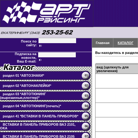
Поиск по
Главная
КАТАЛОГ
сайту:
Вы находитесь в раздел
Подписка на
новости,
Ваш E-mail:
вид (щелкнуть для
увеличения)
раздел 01 *АВТОЗНАКИ*
01
раздел 02 *АВТОНАКЛЕЙКИ*
02
раздел 03 *АВТОТЮНИНГ
03
(вырезанные,плоттер)*
раздел 04 *АВТОТЮНИНГ(печать)*
04
раздел 41 *ВСТАВКИ В ПАНЕЛЬ ПРИБОРОВ*
05
ВСТАВКИ В ПАНЕЛЬ ПРИБОРОВ ВАЗ 2101,
06
ОКА
ВСТАВКИ В ПАНЕЛЬ ПРИБОРОВ ВАЗ 2105
07