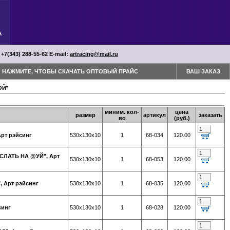
 +7(343) 288-55-62 Е-mail:
artracing@mail.ru
НАЖМИТЕ, ЧТОБЫ СКАЧАТЬ ОПТОВЫЙ ПРАЙС
ВАШ ЗАКАЗ
ОЙ*
миним. кол-
цена
размер
артикул
заказать
во
(руб.)
рт рэйсинг
530х130х10
1
68-034
120.00
СЛАТЬ НА @УЙ", Арт
530х130х10
1
68-053
120.00
 Арт рэйсинг
530х130х10
1
68-035
120.00
синг
530х130х10
1
68-028
120.00