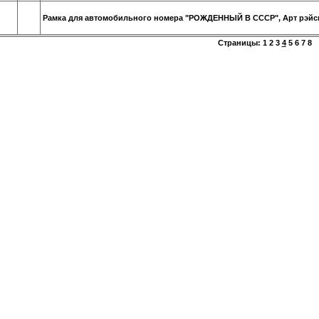
Рамка для автомобильного номера "РОЖДЕННЫЙ В СССР", Арт рэйс
Страницы:
1
2
3
4
5
6
7
8