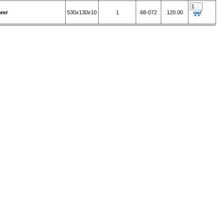
инг
530х130х10
1
68-072
120.00