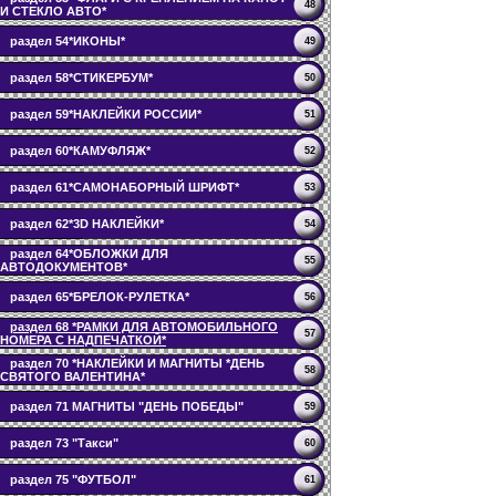
48
И СТЕКЛО АВТО*
раздел 54*ИКОНЫ*
49
раздел 58*СТИКЕРБУМ*
50
раздел 59*НАКЛЕЙКИ РОССИИ*
51
раздел 60*КАМУФЛЯЖ*
52
раздел 61*САМОНАБОРНЫЙ ШРИФТ*
53
раздел 62*3D НАКЛЕЙКИ*
54
раздел 64*ОБЛОЖКИ ДЛЯ
55
АВТОДОКУМЕНТОВ*
раздел 65*БРЕЛОК-РУЛЕТКА*
56
раздел 68 *РАМКИ ДЛЯ АВТОМОБИЛЬНОГО
57
НОМЕРА С НАДПЕЧАТКОЙ*
раздел 70 *НАКЛЕЙКИ И МАГНИТЫ *ДЕНЬ
58
СВЯТОГО ВАЛЕНТИНА*
раздел 71 МАГНИТЫ "ДЕНЬ ПОБЕДЫ"
59
раздел 73 "Такси"
60
раздел 75 "ФУТБОЛ"
61