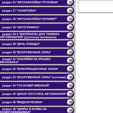
раздел 15 *АВТОНАКЛЕЙКИ ГРУЗОВЫЕ*
21
раздел 17 *ТОНИРОВКА*
22
раздел 18 *АВТОНАКЛЕЙКИ ПОЛИМЕР*
23
раздел 19 *АВТОГРАФИКА*
24
раздел 25-3 *МАТЕРИАЛЫ ДЛЯ ТЮНИНГА
25
АВТОМОБИЛЕЙ* (рулонные материалы)
раздел 28 *ДЕНЬ ПОБЕДЫ*
26
раздел 29 *ВООРУЖЕННЫЕ СИЛЫ*
27
раздел 31 *НАКЛЕЙКИ НА КРЫШКУ
28
БЕНЗОБАКА*
раздел 32 *ИНФОРМАЦИОННЫЕ ЗНАКИ*
29
раздел 33 *ВООРУЖЕННЫЕ СИЛЫ* (полимер)
30
раздел 34 *ГОСНОМЕР ИМЕННОЙ*
31
раздел 35 *ДЕКОР ЛОГОТИПА АВТОМОБИЛЯ*
32
раздел 36 *ЖИДКАЯ РЕЗИНА*
33
раздел 38 *ЦИФРЫ И БУКВЫ НА
34
НОМЕР(НЕВИДИМКИ)*