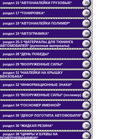
раздел 15 *АВТОНАКЛЕЙКИ ГРУЗОВЫЕ*
21
раздел 17 *ТОНИРОВКА*
22
раздел 18 *АВТОНАКЛЕЙКИ ПОЛИМЕР*
23
раздел 19 *АВТОГРАФИКА*
24
раздел 25-3 *МАТЕРИАЛЫ ДЛЯ ТЮНИНГА
25
АВТОМОБИЛЕЙ* (рулонные материалы)
раздел 28 *ДЕНЬ ПОБЕДЫ*
26
раздел 29 *ВООРУЖЕННЫЕ СИЛЫ*
27
раздел 31 *НАКЛЕЙКИ НА КРЫШКУ
28
БЕНЗОБАКА*
раздел 32 *ИНФОРМАЦИОННЫЕ ЗНАКИ*
29
раздел 33 *ВООРУЖЕННЫЕ СИЛЫ* (полимер)
30
раздел 34 *ГОСНОМЕР ИМЕННОЙ*
31
раздел 35 *ДЕКОР ЛОГОТИПА АВТОМОБИЛЯ*
32
раздел 36 *ЖИДКАЯ РЕЗИНА*
33
раздел 38 *ЦИФРЫ И БУКВЫ НА
34
НОМЕР(НЕВИДИМКИ)*