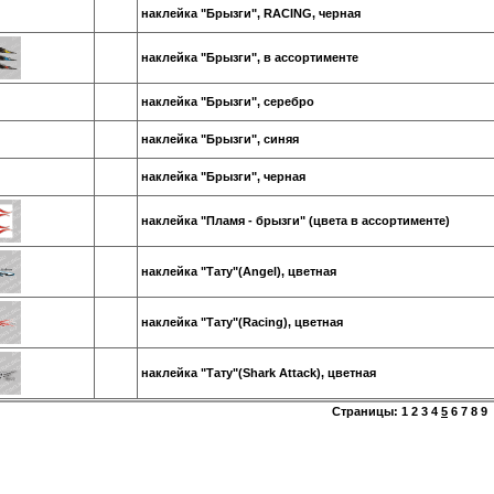
наклейка "Брызги", RACING, черная
наклейка "Брызги", в ассортименте
наклейка "Брызги", серебро
наклейка "Брызги", синяя
наклейка "Брызги", черная
наклейка "Пламя - брызги" (цвета в ассортименте)
наклейка "Тату"(Angel), цветная
наклейка "Тату"(Racing), цветная
наклейка "Тату"(Shark Attack), цветная
Страницы:
1
2
3
4
5
6
7
8
9