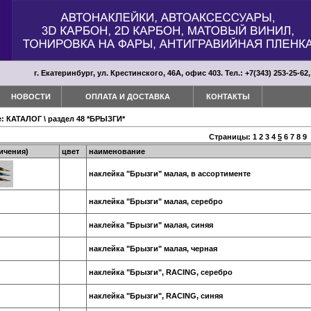
г. Екатеринбург, ул. Крестинского, 46А, офис 403. Тел.: +7(343) 253-25-62,
НОВОСТИ
ОПЛАТА И ДОСТАВКА
КОНТАКТЫ
е:
КАТАЛОГ
\
раздел 48 *БРЫЗГИ*
Страницы:
1
2
3
4
5
6
7
8
9
ичения)
цвет
наименование
наклейка "Брызги" малая, в ассортименте
наклейка "Брызги" малая, серебро
наклейка "Брызги" малая, синяя
наклейка "Брызги" малая, черная
наклейка "Брызги", RACING, серебро
наклейка "Брызги", RACING, синяя