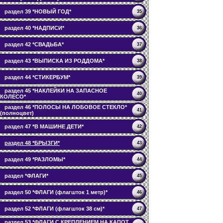
раздел 39 *НОВЫЙ ГОД*
35
раздел 40 *НАДПИСИ*
36
раздел 42 *СВАДЬБА*
37
раздел 43 *ВЫПИСКА ИЗ РОДДОМА*
38
раздел 44 *СТИКЕРБУМ*
39
раздел 45 *НАКЛЕЙКИ НА ЗАПАСНОЕ
40
КОЛЕСО*
раздел 46 *ПОЛОСЫ НА ЛОБОВОЕ СТЕКЛО*
41
(полноцвет)
раздел 47 *В МАШИНЕ ДЕТИ*
42
раздел 48 *БРЫЗГИ*
43
раздел 49 *РАЗЛОМЫ*
44
раздел *ФЛАГИ*
45
раздел 50 *ФЛАГИ (флагшток 1 метр)*
46
раздел 52 *ФЛАГИ (флагшток 38 см)*
47
раздел 53 *ФЛАГИ С КРЕПЛЕНИЕМ НА КАПОТ