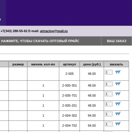
 +7(343) 288-55-62 Е-mail:
artracing@mail.ru
НАЖМИТЕ, ЧТОБЫ СКАЧАТЬ ОПТОВЫЙ ПРАЙС
ВАШ ЗАКАЗ
размер
миним. кол-во
артикул
цена (руб.)
заказать
2-005
48.00
1
2-005-301
48.00
1
2-005-701
48.00
1
2-005-201
48.00
1
2-004-302
94.00
1
2-004-702
94.00