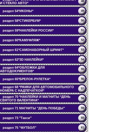
48
И СТЕКЛО АВТО*
раздел 54*ИКОНЫ*
49
раздел 58*СТИКЕРБУМ*
50
раздел 59*НАКЛЕЙКИ РОССИИ*
51
раздел 60*КАМУФЛЯЖ*
52
раздел 61*САМОНАБОРНЫЙ ШРИФТ*
53
раздел 62*3D НАКЛЕЙКИ*
54
раздел 64*ОБЛОЖКИ ДЛЯ
55
АВТОДОКУМЕНТОВ*
раздел 65*БРЕЛОК-РУЛЕТКА*
56
раздел 68 *РАМКИ ДЛЯ АВТОМОБИЛЬНОГО
57
НОМЕРА С НАДПЕЧАТКОЙ*
раздел 70 *НАКЛЕЙКИ И МАГНИТЫ *ДЕНЬ
58
СВЯТОГО ВАЛЕНТИНА*
раздел 71 МАГНИТЫ "ДЕНЬ ПОБЕДЫ"
59
раздел 73 "Такси"
60
раздел 75 "ФУТБОЛ"
61