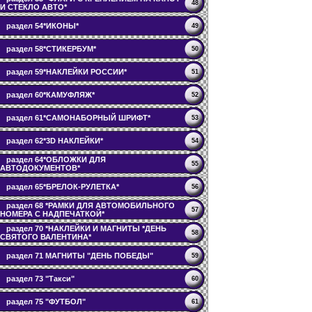
48
И СТЕКЛО АВТО*
раздел 54*ИКОНЫ*
49
раздел 58*СТИКЕРБУМ*
50
раздел 59*НАКЛЕЙКИ РОССИИ*
51
раздел 60*КАМУФЛЯЖ*
52
раздел 61*САМОНАБОРНЫЙ ШРИФТ*
53
раздел 62*3D НАКЛЕЙКИ*
54
раздел 64*ОБЛОЖКИ ДЛЯ
55
АВТОДОКУМЕНТОВ*
раздел 65*БРЕЛОК-РУЛЕТКА*
56
раздел 68 *РАМКИ ДЛЯ АВТОМОБИЛЬНОГО
57
НОМЕРА С НАДПЕЧАТКОЙ*
раздел 70 *НАКЛЕЙКИ И МАГНИТЫ *ДЕНЬ
58
СВЯТОГО ВАЛЕНТИНА*
раздел 71 МАГНИТЫ "ДЕНЬ ПОБЕДЫ"
59
раздел 73 "Такси"
60
раздел 75 "ФУТБОЛ"
61