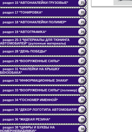
раздел 15 *АВТОНАКЛЕЙКИ ГРУЗОВЫЕ*
21
раздел 17 *ТОНИРОВКА*
22
раздел 18 *АВТОНАКЛЕЙКИ ПОЛИМЕР*
23
раздел 19 *АВТОГРАФИКА*
24
раздел 25-3 *МАТЕРИАЛЫ ДЛЯ ТЮНИНГА
25
АВТОМОБИЛЕЙ* (рулонные материалы)
раздел 28 *ДЕНЬ ПОБЕДЫ*
26
раздел 29 *ВООРУЖЕННЫЕ СИЛЫ*
27
раздел 31 *НАКЛЕЙКИ НА КРЫШКУ
28
БЕНЗОБАКА*
раздел 32 *ИНФОРМАЦИОННЫЕ ЗНАКИ*
29
раздел 33 *ВООРУЖЕННЫЕ СИЛЫ* (полимер)
30
раздел 34 *ГОСНОМЕР ИМЕННОЙ*
31
раздел 35 *ДЕКОР ЛОГОТИПА АВТОМОБИЛЯ*
32
раздел 36 *ЖИДКАЯ РЕЗИНА*
33
раздел 38 *ЦИФРЫ И БУКВЫ НА
34
НОМЕР(НЕВИДИМКИ)*