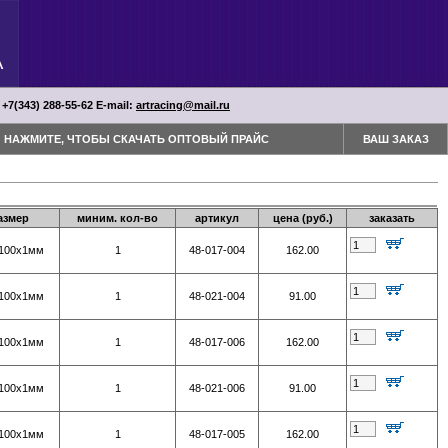
 +7(343) 288-55-62 Е-mail:
artracing@mail.ru
НАЖМИТЕ, ЧТОБЫ СКАЧАТЬ ОПТОВЫЙ ПРАЙС
ВАШ ЗАКАЗ
азмер
миним. кол-во
артикул
цена (руб.)
заказать
100х1мм
1
48-017-004
162.00
100х1мм
1
48-021-004
91.00
100х1мм
1
48-017-006
162.00
100х1мм
1
48-021-006
91.00
100х1мм
1
48-017-005
162.00