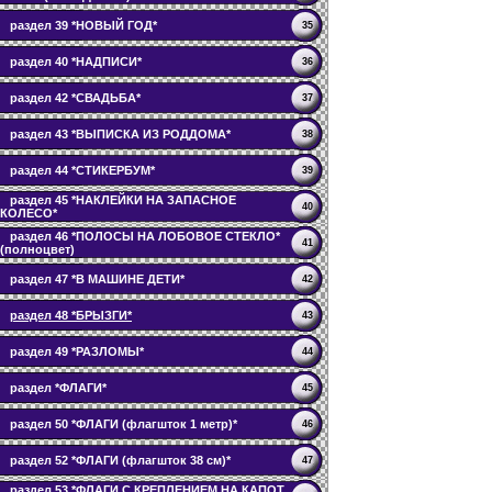
раздел 39 *НОВЫЙ ГОД*
35
раздел 40 *НАДПИСИ*
36
раздел 42 *СВАДЬБА*
37
раздел 43 *ВЫПИСКА ИЗ РОДДОМА*
38
раздел 44 *СТИКЕРБУМ*
39
раздел 45 *НАКЛЕЙКИ НА ЗАПАСНОЕ
40
КОЛЕСО*
раздел 46 *ПОЛОСЫ НА ЛОБОВОЕ СТЕКЛО*
41
(полноцвет)
раздел 47 *В МАШИНЕ ДЕТИ*
42
раздел 48 *БРЫЗГИ*
43
раздел 49 *РАЗЛОМЫ*
44
раздел *ФЛАГИ*
45
раздел 50 *ФЛАГИ (флагшток 1 метр)*
46
раздел 52 *ФЛАГИ (флагшток 38 см)*
47
раздел 53 *ФЛАГИ С КРЕПЛЕНИЕМ НА КАПОТ