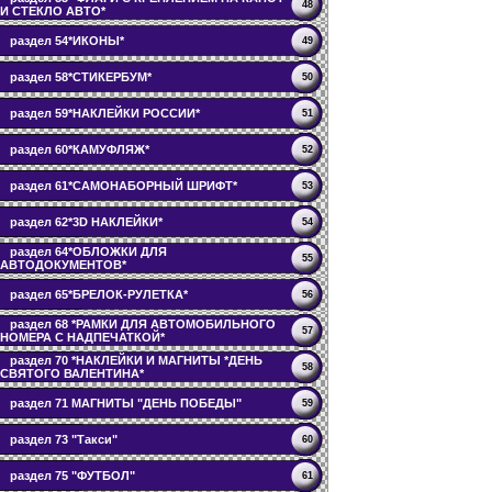
48
И СТЕКЛО АВТО*
раздел 54*ИКОНЫ*
49
раздел 58*СТИКЕРБУМ*
50
раздел 59*НАКЛЕЙКИ РОССИИ*
51
раздел 60*КАМУФЛЯЖ*
52
раздел 61*САМОНАБОРНЫЙ ШРИФТ*
53
раздел 62*3D НАКЛЕЙКИ*
54
раздел 64*ОБЛОЖКИ ДЛЯ
55
АВТОДОКУМЕНТОВ*
раздел 65*БРЕЛОК-РУЛЕТКА*
56
раздел 68 *РАМКИ ДЛЯ АВТОМОБИЛЬНОГО
57
НОМЕРА С НАДПЕЧАТКОЙ*
раздел 70 *НАКЛЕЙКИ И МАГНИТЫ *ДЕНЬ
58
СВЯТОГО ВАЛЕНТИНА*
раздел 71 МАГНИТЫ "ДЕНЬ ПОБЕДЫ"
59
раздел 73 "Такси"
60
раздел 75 "ФУТБОЛ"
61