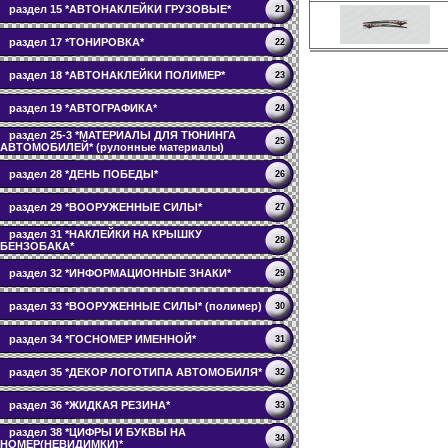
раздел 15 *АВТОНАКЛЕЙКИ ГРУЗОВЫЕ*
21
раздел 17 *ТОНИРОВКА*
22
раздел 18 *АВТОНАКЛЕЙКИ ПОЛИМЕР*
23
раздел 19 *АВТОГРАФИКА*
24
раздел 25-3 *МАТЕРИАЛЫ ДЛЯ ТЮНИНГА
25
АВТОМОБИЛЕЙ* (рулонные материалы)
раздел 28 *ДЕНЬ ПОБЕДЫ*
26
раздел 29 *ВООРУЖЕННЫЕ СИЛЫ*
27
раздел 31 *НАКЛЕЙКИ НА КРЫШКУ
28
БЕНЗОБАКА*
раздел 32 *ИНФОРМАЦИОННЫЕ ЗНАКИ*
29
раздел 33 *ВООРУЖЕННЫЕ СИЛЫ* (полимер)
30
раздел 34 *ГОСНОМЕР ИМЕННОЙ*
31
раздел 35 *ДЕКОР ЛОГОТИПА АВТОМОБИЛЯ*
32
раздел 36 *ЖИДКАЯ РЕЗИНА*
33
раздел 38 *ЦИФРЫ И БУКВЫ НА
34
НОМЕР(НЕВИДИМКИ)*