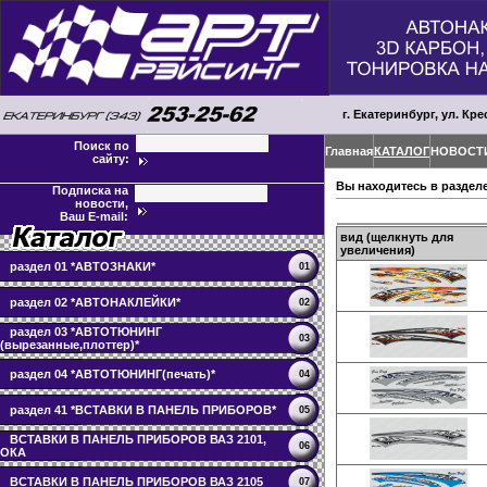
г. Екатеринбург, ул. Кре
Поиск по
Главная
КАТАЛОГ
НОВОСТ
сайту:
Вы находитесь в раздел
Подписка на
новости,
Ваш E-mail:
вид (щелкнуть для
увеличения)
раздел 01 *АВТОЗНАКИ*
01
раздел 02 *АВТОНАКЛЕЙКИ*
02
раздел 03 *АВТОТЮНИНГ
03
(вырезанные,плоттер)*
раздел 04 *АВТОТЮНИНГ(печать)*
04
раздел 41 *ВСТАВКИ В ПАНЕЛЬ ПРИБОРОВ*
05
ВСТАВКИ В ПАНЕЛЬ ПРИБОРОВ ВАЗ 2101,
06
ОКА
ВСТАВКИ В ПАНЕЛЬ ПРИБОРОВ ВАЗ 2105
07