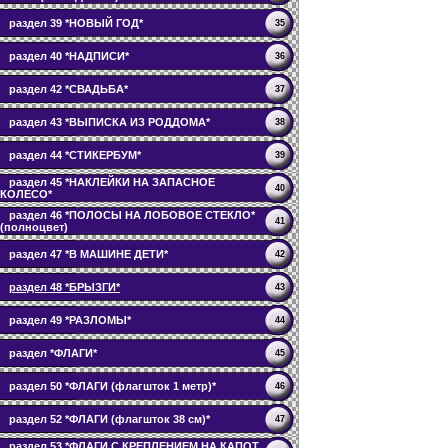
раздел 39 *НОВЫЙ ГОД*
35
раздел 40 *НАДПИСИ*
36
раздел 42 *СВАДЬБА*
37
раздел 43 *ВЫПИСКА ИЗ РОДДОМА*
38
раздел 44 *СТИКЕРБУМ*
39
раздел 45 *НАКЛЕЙКИ НА ЗАПАСНОЕ
40
КОЛЕСО*
раздел 46 *ПОЛОСЫ НА ЛОБОВОЕ СТЕКЛО*
41
(полноцвет)
раздел 47 *В МАШИНЕ ДЕТИ*
42
раздел 48 *БРЫЗГИ*
43
раздел 49 *РАЗЛОМЫ*
44
раздел *ФЛАГИ*
45
раздел 50 *ФЛАГИ (флагшток 1 метр)*
46
раздел 52 *ФЛАГИ (флагшток 38 см)*
47
раздел 53 *ФЛАГИ С КРЕПЛЕНИЕМ НА КАПОТ