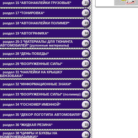
раздел 15 *АВТОНАКЛЕЙКИ ГРУЗОВЫЕ*
21
раздел 17 *ТОНИРОВКА*
22
раздел 18 *АВТОНАКЛЕЙКИ ПОЛИМЕР*
23
раздел 19 *АВТОГРАФИКА*
24
раздел 25-3 *МАТЕРИАЛЫ ДЛЯ ТЮНИНГА
25
АВТОМОБИЛЕЙ* (рулонные материалы)
раздел 28 *ДЕНЬ ПОБЕДЫ*
26
раздел 29 *ВООРУЖЕННЫЕ СИЛЫ*
27
раздел 31 *НАКЛЕЙКИ НА КРЫШКУ
28
БЕНЗОБАКА*
раздел 32 *ИНФОРМАЦИОННЫЕ ЗНАКИ*
29
раздел 33 *ВООРУЖЕННЫЕ СИЛЫ* (полимер)
30
раздел 34 *ГОСНОМЕР ИМЕННОЙ*
31
раздел 35 *ДЕКОР ЛОГОТИПА АВТОМОБИЛЯ*
32
раздел 36 *ЖИДКАЯ РЕЗИНА*
33
раздел 38 *ЦИФРЫ И БУКВЫ НА
34
НОМЕР(НЕВИДИМКИ)*