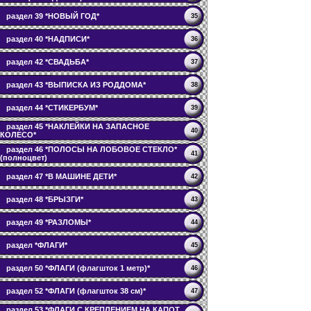
раздел 39 *НОВЫЙ ГОД*
35
раздел 40 *НАДПИСИ*
36
раздел 42 *СВАДЬБА*
37
раздел 43 *ВЫПИСКА ИЗ РОДДОМА*
38
раздел 44 *СТИКЕРБУМ*
39
раздел 45 *НАКЛЕЙКИ НА ЗАПАСНОЕ
40
КОЛЕСО*
раздел 46 *ПОЛОСЫ НА ЛОБОВОЕ СТЕКЛО*
41
(полноцвет)
раздел 47 *В МАШИНЕ ДЕТИ*
42
раздел 48 *БРЫЗГИ*
43
раздел 49 *РАЗЛОМЫ*
44
раздел *ФЛАГИ*
45
раздел 50 *ФЛАГИ (флагшток 1 метр)*
46
раздел 52 *ФЛАГИ (флагшток 38 см)*
47
раздел 53 *ФЛАГИ С КРЕПЛЕНИЕМ НА КАПОТ