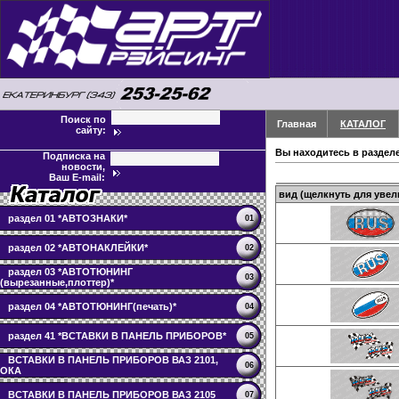
Поиск по
Главная
КАТАЛОГ
сайту:
Вы находитесь в раздел
Подписка на
новости,
Ваш E-mail:
вид (щелкнуть для увел
раздел 01 *АВТОЗНАКИ*
01
раздел 02 *АВТОНАКЛЕЙКИ*
02
раздел 03 *АВТОТЮНИНГ
03
(вырезанные,плоттер)*
раздел 04 *АВТОТЮНИНГ(печать)*
04
раздел 41 *ВСТАВКИ В ПАНЕЛЬ ПРИБОРОВ*
05
ВСТАВКИ В ПАНЕЛЬ ПРИБОРОВ ВАЗ 2101,
06
ОКА
ВСТАВКИ В ПАНЕЛЬ ПРИБОРОВ ВАЗ 2105
07