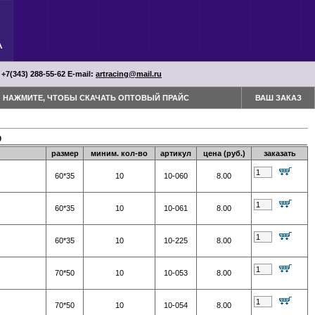
 +7(343) 288-55-62 Е-mail:
artracing@mail.ru
НАЖМИТЕ, ЧТОБЫ СКАЧАТЬ ОПТОВЫЙ ПРАЙС
ВАШ ЗАКАЗ
0
размер
миним. кол-во
артикул
цена (руб.)
заказать
60*35
10
10-060
8.00
60*35
10
10-061
8.00
60*35
10
10-225
8.00
70*50
10
10-053
8.00
70*50
10
10-054
8.00