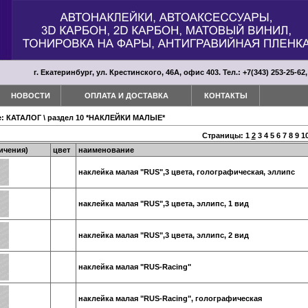
г. Екатеринбург, ул. Крестинского, 46А, офис 403. Тел.: +7(343) 253-25-62,
НОВОСТИ
ОПЛАТА И ДОСТАВКА
КОНТАКТЫ
е:
КАТАЛОГ
\
раздел 10 *НАКЛЕЙКИ МАЛЫЕ*
Страницы:
1
2
3
4
5
6
7
8
9
1
ичения)
цвет
наименование
наклейка малая "RUS",3 цвета, голографическая, эллипс
наклейка малая "RUS",3 цвета, эллипс, 1 вид
наклейка малая "RUS",3 цвета, эллипс, 2 вид
наклейка малая "RUS-Racing"
наклейка малая "RUS-Racing", голографическая