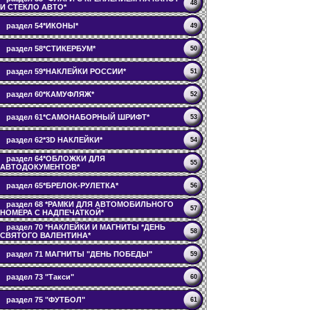
48
И СТЕКЛО АВТО*
раздел 54*ИКОНЫ*
49
раздел 58*СТИКЕРБУМ*
50
раздел 59*НАКЛЕЙКИ РОССИИ*
51
раздел 60*КАМУФЛЯЖ*
52
раздел 61*САМОНАБОРНЫЙ ШРИФТ*
53
раздел 62*3D НАКЛЕЙКИ*
54
раздел 64*ОБЛОЖКИ ДЛЯ
55
АВТОДОКУМЕНТОВ*
раздел 65*БРЕЛОК-РУЛЕТКА*
56
раздел 68 *РАМКИ ДЛЯ АВТОМОБИЛЬНОГО
57
НОМЕРА С НАДПЕЧАТКОЙ*
раздел 70 *НАКЛЕЙКИ И МАГНИТЫ *ДЕНЬ
58
СВЯТОГО ВАЛЕНТИНА*
раздел 71 МАГНИТЫ "ДЕНЬ ПОБЕДЫ"
59
раздел 73 "Такси"
60
раздел 75 "ФУТБОЛ"
61