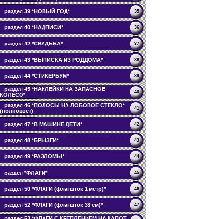
раздел 39 *НОВЫЙ ГОД*
35
раздел 40 *НАДПИСИ*
36
раздел 42 *СВАДЬБА*
37
раздел 43 *ВЫПИСКА ИЗ РОДДОМА*
38
раздел 44 *СТИКЕРБУМ*
39
раздел 45 *НАКЛЕЙКИ НА ЗАПАСНОЕ
40
КОЛЕСО*
раздел 46 *ПОЛОСЫ НА ЛОБОВОЕ СТЕКЛО*
41
(полноцвет)
раздел 47 *В МАШИНЕ ДЕТИ*
42
раздел 48 *БРЫЗГИ*
43
раздел 49 *РАЗЛОМЫ*
44
раздел *ФЛАГИ*
45
раздел 50 *ФЛАГИ (флагшток 1 метр)*
46
раздел 52 *ФЛАГИ (флагшток 38 см)*
47
раздел 53 *ФЛАГИ С КРЕПЛЕНИЕМ НА КАПОТ