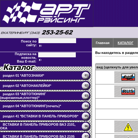
Поиск по
Главная
КАТАЛОГ
сайту:
Вы находитесь в раздел
Подписка на
новости,
Ваш E-mail:
вид (щелкнуть для увел
раздел 01 *АВТОЗНАКИ*
01
раздел 02 *АВТОНАКЛЕЙКИ*
02
раздел 03 *АВТОТЮНИНГ
03
(вырезанные,плоттер)*
раздел 04 *АВТОТЮНИНГ(печать)*
04
раздел 41 *ВСТАВКИ В ПАНЕЛЬ ПРИБОРОВ*
05
ВСТАВКИ В ПАНЕЛЬ ПРИБОРОВ ВАЗ 2101,
06
ОКА
ВСТАВКИ В ПАНЕЛЬ ПРИБОРОВ ВАЗ 2105
07