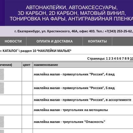
г. Екатеринбург, ул. Крестинского, 46А, офис 403. Тел.: +7(343) 253-25-62,
НОВОСТИ
ОПЛАТА И ДОСТАВКА
КОНТАКТЫ
е:
КАТАЛОГ
\
раздел 10 *НАКЛЕЙКИ МАЛЫЕ*
Страницы:
1
2
3
4
5
6
7
8
9
1
ичения)
цвет
наименование
наклейка малая - прямоугольник "Россия", 4 вид
наклейка малая - прямоугольник "Россия", 5 вид
наклейка малая - прямоугольник "Россия", в ассортименте
наклейка малая - треугольник на мотоциклы
наклейка малая - треугольник "Опасность"