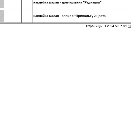
наклейка малая - треугольник "Радиация"
наклейка малая - эллипс "Приколы", 2 цвета
Страницы:
1
2
3
4
5
6
7
8
9
1