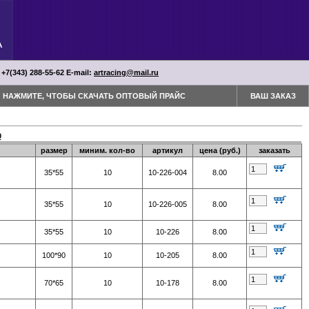
 +7(343) 288-55-62 Е-mail:
artracing@mail.ru
НАЖМИТЕ, ЧТОБЫ СКАЧАТЬ ОПТОВЫЙ ПРАЙС
ВАШ ЗАКАЗ
0
размер
миним. кол-во
артикул
цена (руб.)
заказать
35*55
10
10-226-004
8.00
35*55
10
10-226-005
8.00
35*55
10
10-226
8.00
100*90
10
10-205
8.00
70*65
10
10-178
8.00