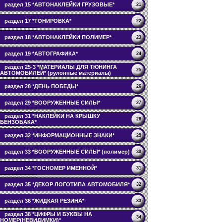
раздел 15 *АВТОНАКЛЕЙКИ ГРУЗОВЫЕ*
21
раздел 17 *ТОНИРОВКА*
22
раздел 18 *АВТОНАКЛЕЙКИ ПОЛИМЕР*
23
раздел 19 *АВТОГРАФИКА*
24
раздел 25-3 *МАТЕРИАЛЫ ДЛЯ ТЮНИНГА
25
АВТОМОБИЛЕЙ* (рулонные материалы)
раздел 28 *ДЕНЬ ПОБЕДЫ*
26
раздел 29 *ВООРУЖЕННЫЕ СИЛЫ*
27
раздел 31 *НАКЛЕЙКИ НА КРЫШКУ
28
БЕНЗОБАКА*
раздел 32 *ИНФОРМАЦИОННЫЕ ЗНАКИ*
29
раздел 33 *ВООРУЖЕННЫЕ СИЛЫ* (полимер)
30
раздел 34 *ГОСНОМЕР ИМЕННОЙ*
31
раздел 35 *ДЕКОР ЛОГОТИПА АВТОМОБИЛЯ*
32
раздел 36 *ЖИДКАЯ РЕЗИНА*
33
раздел 38 *ЦИФРЫ И БУКВЫ НА
34
НОМЕР(НЕВИДИМКИ)*