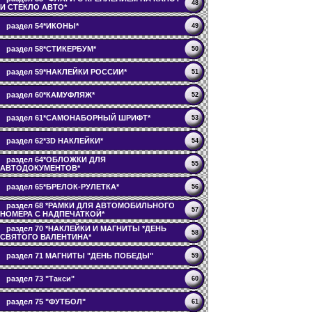
48
И СТЕКЛО АВТО*
раздел 54*ИКОНЫ*
49
раздел 58*СТИКЕРБУМ*
50
раздел 59*НАКЛЕЙКИ РОССИИ*
51
раздел 60*КАМУФЛЯЖ*
52
раздел 61*САМОНАБОРНЫЙ ШРИФТ*
53
раздел 62*3D НАКЛЕЙКИ*
54
раздел 64*ОБЛОЖКИ ДЛЯ
55
АВТОДОКУМЕНТОВ*
раздел 65*БРЕЛОК-РУЛЕТКА*
56
раздел 68 *РАМКИ ДЛЯ АВТОМОБИЛЬНОГО
57
НОМЕРА С НАДПЕЧАТКОЙ*
раздел 70 *НАКЛЕЙКИ И МАГНИТЫ *ДЕНЬ
58
СВЯТОГО ВАЛЕНТИНА*
раздел 71 МАГНИТЫ "ДЕНЬ ПОБЕДЫ"
59
раздел 73 "Такси"
60
раздел 75 "ФУТБОЛ"
61