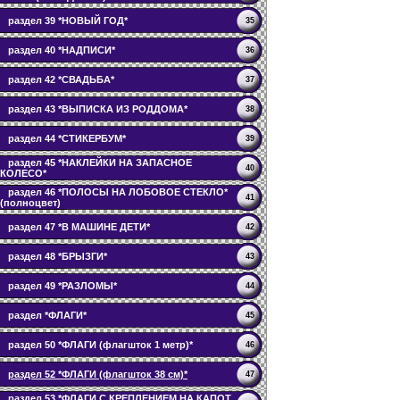
раздел 39 *НОВЫЙ ГОД*
35
раздел 40 *НАДПИСИ*
36
раздел 42 *СВАДЬБА*
37
раздел 43 *ВЫПИСКА ИЗ РОДДОМА*
38
раздел 44 *СТИКЕРБУМ*
39
раздел 45 *НАКЛЕЙКИ НА ЗАПАСНОЕ
40
КОЛЕСО*
раздел 46 *ПОЛОСЫ НА ЛОБОВОЕ СТЕКЛО*
41
(полноцвет)
раздел 47 *В МАШИНЕ ДЕТИ*
42
раздел 48 *БРЫЗГИ*
43
раздел 49 *РАЗЛОМЫ*
44
раздел *ФЛАГИ*
45
раздел 50 *ФЛАГИ (флагшток 1 метр)*
46
раздел 52 *ФЛАГИ (флагшток 38 см)*
47
раздел 53 *ФЛАГИ С КРЕПЛЕНИЕМ НА КАПОТ