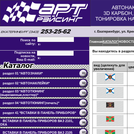
г. Екатеринбург, ул. Кре
Поиск по
Главная
КАТАЛОГ
НОВОСТ
сайту:
Вы находитесь в раздел
Подписка на
новости,
Ваш E-mail:
вид (щелкнуть для
цве
увеличения)
раздел 01 *АВТОЗНАКИ*
01
раздел 02 *АВТОНАКЛЕЙКИ*
02
раздел 03 *АВТОТЮНИНГ
03
(вырезанные,плоттер)*
раздел 04 *АВТОТЮНИНГ(печать)*
04
раздел 41 *ВСТАВКИ В ПАНЕЛЬ ПРИБОРОВ*
05
ВСТАВКИ В ПАНЕЛЬ ПРИБОРОВ ВАЗ 2101,
06
ОКА
ВСТАВКИ В ПАНЕЛЬ ПРИБОРОВ ВАЗ 2105
07