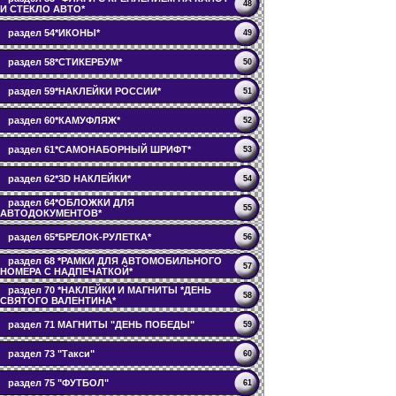
48
И СТЕКЛО АВТО*
раздел 54*ИКОНЫ*
49
раздел 58*СТИКЕРБУМ*
50
раздел 59*НАКЛЕЙКИ РОССИИ*
51
раздел 60*КАМУФЛЯЖ*
52
раздел 61*САМОНАБОРНЫЙ ШРИФТ*
53
раздел 62*3D НАКЛЕЙКИ*
54
раздел 64*ОБЛОЖКИ ДЛЯ
55
АВТОДОКУМЕНТОВ*
раздел 65*БРЕЛОК-РУЛЕТКА*
56
раздел 68 *РАМКИ ДЛЯ АВТОМОБИЛЬНОГО
57
НОМЕРА С НАДПЕЧАТКОЙ*
раздел 70 *НАКЛЕЙКИ И МАГНИТЫ *ДЕНЬ
58
СВЯТОГО ВАЛЕНТИНА*
раздел 71 МАГНИТЫ "ДЕНЬ ПОБЕДЫ"
59
раздел 73 "Такси"
60
раздел 75 "ФУТБОЛ"
61