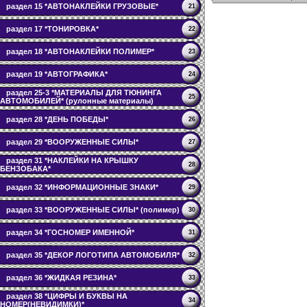
раздел 15 *АВТОНАКЛЕЙКИ ГРУЗОВЫЕ*
21
раздел 17 *ТОНИРОВКА*
22
раздел 18 *АВТОНАКЛЕЙКИ ПОЛИМЕР*
23
раздел 19 *АВТОГРАФИКА*
24
раздел 25-3 *МАТЕРИАЛЫ ДЛЯ ТЮНИНГА
25
АВТОМОБИЛЕЙ* (рулонные материалы)
раздел 28 *ДЕНЬ ПОБЕДЫ*
26
раздел 29 *ВООРУЖЕННЫЕ СИЛЫ*
27
раздел 31 *НАКЛЕЙКИ НА КРЫШКУ
28
БЕНЗОБАКА*
раздел 32 *ИНФОРМАЦИОННЫЕ ЗНАКИ*
29
раздел 33 *ВООРУЖЕННЫЕ СИЛЫ* (полимер)
30
раздел 34 *ГОСНОМЕР ИМЕННОЙ*
31
раздел 35 *ДЕКОР ЛОГОТИПА АВТОМОБИЛЯ*
32
раздел 36 *ЖИДКАЯ РЕЗИНА*
33
раздел 38 *ЦИФРЫ И БУКВЫ НА
34
НОМЕР(НЕВИДИМКИ)*