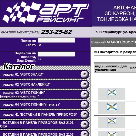
г. Екатеринбург, ул. Кре
Поиск по
Главная
КАТАЛОГ
НОВОСТ
сайту:
Вы находитесь в раздел
Подписка на
новости,
Ваш E-mail:
вид (щелкнуть для
цве
увеличения)
раздел 01 *АВТОЗНАКИ*
01
раздел 02 *АВТОНАКЛЕЙКИ*
02
раздел 03 *АВТОТЮНИНГ
03
(вырезанные,плоттер)*
раздел 04 *АВТОТЮНИНГ(печать)*
04
раздел 41 *ВСТАВКИ В ПАНЕЛЬ ПРИБОРОВ*
05
ВСТАВКИ В ПАНЕЛЬ ПРИБОРОВ ВАЗ 2101,
06
ОКА
ВСТАВКИ В ПАНЕЛЬ ПРИБОРОВ ВАЗ 2105
07