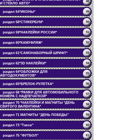
48
И СТЕКЛО АВТО*
раздел 54*ИКОНЫ*
49
раздел 58*СТИКЕРБУМ*
50
раздел 59*НАКЛЕЙКИ РОССИИ*
51
раздел 60*КАМУФЛЯЖ*
52
раздел 61*САМОНАБОРНЫЙ ШРИФТ*
53
раздел 62*3D НАКЛЕЙКИ*
54
раздел 64*ОБЛОЖКИ ДЛЯ
55
АВТОДОКУМЕНТОВ*
раздел 65*БРЕЛОК-РУЛЕТКА*
56
раздел 68 *РАМКИ ДЛЯ АВТОМОБИЛЬНОГО
57
НОМЕРА С НАДПЕЧАТКОЙ*
раздел 70 *НАКЛЕЙКИ И МАГНИТЫ *ДЕНЬ
58
СВЯТОГО ВАЛЕНТИНА*
раздел 71 МАГНИТЫ "ДЕНЬ ПОБЕДЫ"
59
раздел 73 "Такси"
60
раздел 75 "ФУТБОЛ"
61