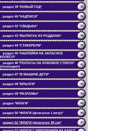
раздел 39 *НОВЫЙ ГОД*
35
раздел 40 *НАДПИСИ*
36
раздел 42 *СВАДЬБА*
37
раздел 43 *ВЫПИСКА ИЗ РОДДОМА*
38
раздел 44 *СТИКЕРБУМ*
39
раздел 45 *НАКЛЕЙКИ НА ЗАПАСНОЕ
40
КОЛЕСО*
раздел 46 *ПОЛОСЫ НА ЛОБОВОЕ СТЕКЛО*
41
(полноцвет)
раздел 47 *В МАШИНЕ ДЕТИ*
42
раздел 48 *БРЫЗГИ*
43
раздел 49 *РАЗЛОМЫ*
44
раздел *ФЛАГИ*
45
раздел 50 *ФЛАГИ (флагшток 1 метр)*
46
раздел 52 *ФЛАГИ (флагшток 38 см)*
47
раздел 53 *ФЛАГИ С КРЕПЛЕНИЕМ НА КАПОТ