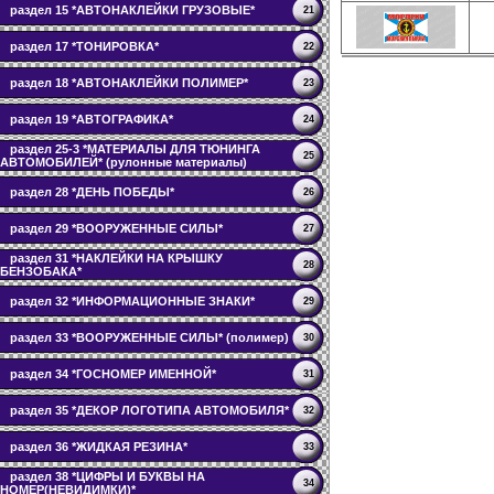
раздел 15 *АВТОНАКЛЕЙКИ ГРУЗОВЫЕ*
21
раздел 17 *ТОНИРОВКА*
22
раздел 18 *АВТОНАКЛЕЙКИ ПОЛИМЕР*
23
раздел 19 *АВТОГРАФИКА*
24
раздел 25-3 *МАТЕРИАЛЫ ДЛЯ ТЮНИНГА
25
АВТОМОБИЛЕЙ* (рулонные материалы)
раздел 28 *ДЕНЬ ПОБЕДЫ*
26
раздел 29 *ВООРУЖЕННЫЕ СИЛЫ*
27
раздел 31 *НАКЛЕЙКИ НА КРЫШКУ
28
БЕНЗОБАКА*
раздел 32 *ИНФОРМАЦИОННЫЕ ЗНАКИ*
29
раздел 33 *ВООРУЖЕННЫЕ СИЛЫ* (полимер)
30
раздел 34 *ГОСНОМЕР ИМЕННОЙ*
31
раздел 35 *ДЕКОР ЛОГОТИПА АВТОМОБИЛЯ*
32
раздел 36 *ЖИДКАЯ РЕЗИНА*
33
раздел 38 *ЦИФРЫ И БУКВЫ НА
34
НОМЕР(НЕВИДИМКИ)*