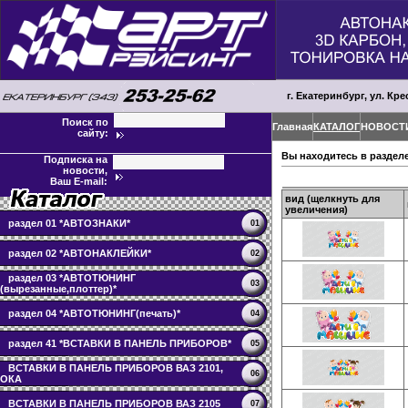
г. Екатеринбург, ул. Кре
Поиск по
Главная
КАТАЛОГ
НОВОСТ
сайту:
Вы находитесь в раздел
Подписка на
новости,
Ваш E-mail:
вид (щелкнуть для
увеличения)
раздел 01 *АВТОЗНАКИ*
01
раздел 02 *АВТОНАКЛЕЙКИ*
02
раздел 03 *АВТОТЮНИНГ
03
(вырезанные,плоттер)*
раздел 04 *АВТОТЮНИНГ(печать)*
04
раздел 41 *ВСТАВКИ В ПАНЕЛЬ ПРИБОРОВ*
05
ВСТАВКИ В ПАНЕЛЬ ПРИБОРОВ ВАЗ 2101,
06
ОКА
ВСТАВКИ В ПАНЕЛЬ ПРИБОРОВ ВАЗ 2105
07