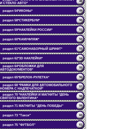
48
И СТЕКЛО АВТО*
раздел 54*ИКОНЫ*
49
раздел 58*СТИКЕРБУМ*
50
раздел 59*НАКЛЕЙКИ РОССИИ*
51
раздел 60*КАМУФЛЯЖ*
52
раздел 61*САМОНАБОРНЫЙ ШРИФТ*
53
раздел 62*3D НАКЛЕЙКИ*
54
раздел 64*ОБЛОЖКИ ДЛЯ
55
АВТОДОКУМЕНТОВ*
раздел 65*БРЕЛОК-РУЛЕТКА*
56
раздел 68 *РАМКИ ДЛЯ АВТОМОБИЛЬНОГО
57
НОМЕРА С НАДПЕЧАТКОЙ*
раздел 70 *НАКЛЕЙКИ И МАГНИТЫ *ДЕНЬ
58
СВЯТОГО ВАЛЕНТИНА*
раздел 71 МАГНИТЫ "ДЕНЬ ПОБЕДЫ"
59
раздел 73 "Такси"
60
раздел 75 "ФУТБОЛ"
61