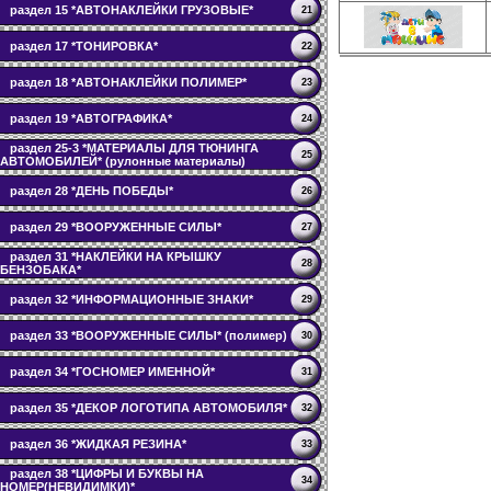
раздел 15 *АВТОНАКЛЕЙКИ ГРУЗОВЫЕ*
21
раздел 17 *ТОНИРОВКА*
22
раздел 18 *АВТОНАКЛЕЙКИ ПОЛИМЕР*
23
раздел 19 *АВТОГРАФИКА*
24
раздел 25-3 *МАТЕРИАЛЫ ДЛЯ ТЮНИНГА
25
АВТОМОБИЛЕЙ* (рулонные материалы)
раздел 28 *ДЕНЬ ПОБЕДЫ*
26
раздел 29 *ВООРУЖЕННЫЕ СИЛЫ*
27
раздел 31 *НАКЛЕЙКИ НА КРЫШКУ
28
БЕНЗОБАКА*
раздел 32 *ИНФОРМАЦИОННЫЕ ЗНАКИ*
29
раздел 33 *ВООРУЖЕННЫЕ СИЛЫ* (полимер)
30
раздел 34 *ГОСНОМЕР ИМЕННОЙ*
31
раздел 35 *ДЕКОР ЛОГОТИПА АВТОМОБИЛЯ*
32
раздел 36 *ЖИДКАЯ РЕЗИНА*
33
раздел 38 *ЦИФРЫ И БУКВЫ НА
34
НОМЕР(НЕВИДИМКИ)*