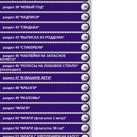
раздел 39 *НОВЫЙ ГОД*
35
раздел 40 *НАДПИСИ*
36
раздел 42 *СВАДЬБА*
37
раздел 43 *ВЫПИСКА ИЗ РОДДОМА*
38
раздел 44 *СТИКЕРБУМ*
39
раздел 45 *НАКЛЕЙКИ НА ЗАПАСНОЕ
40
КОЛЕСО*
раздел 46 *ПОЛОСЫ НА ЛОБОВОЕ СТЕКЛО*
41
(полноцвет)
раздел 47 *В МАШИНЕ ДЕТИ*
42
раздел 48 *БРЫЗГИ*
43
раздел 49 *РАЗЛОМЫ*
44
раздел *ФЛАГИ*
45
раздел 50 *ФЛАГИ (флагшток 1 метр)*
46
раздел 52 *ФЛАГИ (флагшток 38 см)*
47
раздел 53 *ФЛАГИ С КРЕПЛЕНИЕМ НА КАПОТ