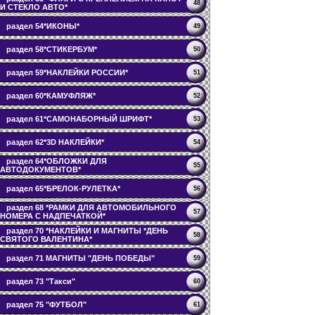
48
И СТЕКЛО АВТО*
раздел 54*ИКОНЫ*
49
раздел 58*СТИКЕРБУМ*
50
раздел 59*НАКЛЕЙКИ РОССИИ*
51
раздел 60*КАМУФЛЯЖ*
52
раздел 61*САМОНАБОРНЫЙ ШРИФТ*
53
раздел 62*3D НАКЛЕЙКИ*
54
раздел 64*ОБЛОЖКИ ДЛЯ
55
АВТОДОКУМЕНТОВ*
раздел 65*БРЕЛОК-РУЛЕТКА*
56
раздел 68 *РАМКИ ДЛЯ АВТОМОБИЛЬНОГО
57
НОМЕРА С НАДПЕЧАТКОЙ*
раздел 70 *НАКЛЕЙКИ И МАГНИТЫ *ДЕНЬ
58
СВЯТОГО ВАЛЕНТИНА*
раздел 71 МАГНИТЫ "ДЕНЬ ПОБЕДЫ"
59
раздел 73 "Такси"
60
раздел 75 "ФУТБОЛ"
61