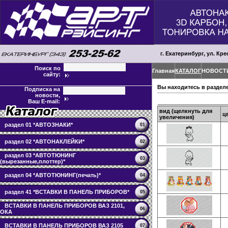
г. Екатеринбург, ул. Кре
Поиск по
Главная
КАТАЛОГ
НОВОСТ
сайту:
Вы находитесь в раздел
Подписка на
новости,
Ваш E-mail:
вид (щелкнуть для
ц
увеличения)
раздел 01 *АВТОЗНАКИ*
01
раздел 02 *АВТОНАКЛЕЙКИ*
02
раздел 03 *АВТОТЮНИНГ
03
(вырезанные,плоттер)*
раздел 04 *АВТОТЮНИНГ(печать)*
04
раздел 41 *ВСТАВКИ В ПАНЕЛЬ ПРИБОРОВ*
05
ВСТАВКИ В ПАНЕЛЬ ПРИБОРОВ ВАЗ 2101,
06
ОКА
ВСТАВКИ В ПАНЕЛЬ ПРИБОРОВ ВАЗ 2105
07