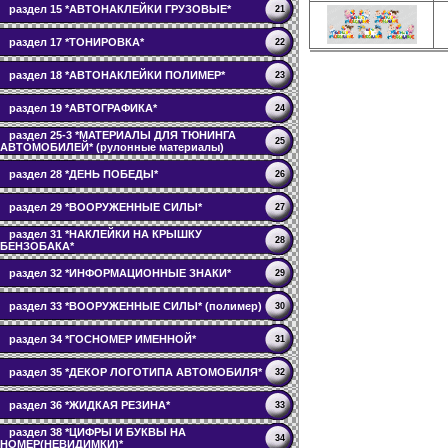
раздел 15 *АВТОНАКЛЕЙКИ ГРУЗОВЫЕ*
21
раздел 17 *ТОНИРОВКА*
22
раздел 18 *АВТОНАКЛЕЙКИ ПОЛИМЕР*
23
раздел 19 *АВТОГРАФИКА*
24
раздел 25-3 *МАТЕРИАЛЫ ДЛЯ ТЮНИНГА
25
АВТОМОБИЛЕЙ* (рулонные материалы)
раздел 28 *ДЕНЬ ПОБЕДЫ*
26
раздел 29 *ВООРУЖЕННЫЕ СИЛЫ*
27
раздел 31 *НАКЛЕЙКИ НА КРЫШКУ
28
БЕНЗОБАКА*
раздел 32 *ИНФОРМАЦИОННЫЕ ЗНАКИ*
29
раздел 33 *ВООРУЖЕННЫЕ СИЛЫ* (полимер)
30
раздел 34 *ГОСНОМЕР ИМЕННОЙ*
31
раздел 35 *ДЕКОР ЛОГОТИПА АВТОМОБИЛЯ*
32
раздел 36 *ЖИДКАЯ РЕЗИНА*
33
раздел 38 *ЦИФРЫ И БУКВЫ НА
34
НОМЕР(НЕВИДИМКИ)*