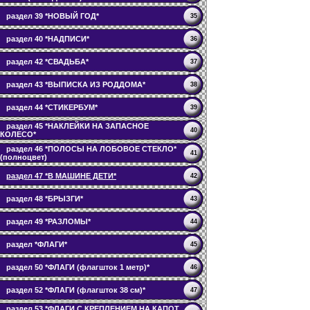
раздел 39 *НОВЫЙ ГОД*
35
раздел 40 *НАДПИСИ*
36
раздел 42 *СВАДЬБА*
37
раздел 43 *ВЫПИСКА ИЗ РОДДОМА*
38
раздел 44 *СТИКЕРБУМ*
39
раздел 45 *НАКЛЕЙКИ НА ЗАПАСНОЕ
40
КОЛЕСО*
раздел 46 *ПОЛОСЫ НА ЛОБОВОЕ СТЕКЛО*
41
(полноцвет)
раздел 47 *В МАШИНЕ ДЕТИ*
42
раздел 48 *БРЫЗГИ*
43
раздел 49 *РАЗЛОМЫ*
44
раздел *ФЛАГИ*
45
раздел 50 *ФЛАГИ (флагшток 1 метр)*
46
раздел 52 *ФЛАГИ (флагшток 38 см)*
47
раздел 53 *ФЛАГИ С КРЕПЛЕНИЕМ НА КАПОТ