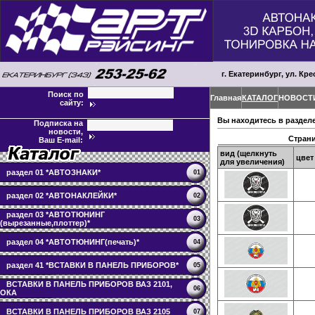
г. Екатеринбург, ул. Кре
Поиск по
Главная
КАТАЛОГ
НОВОСТ
сайту:
Вы находитесь в раздел
Подписка на
новости,
Стран
Ваш E-mail:
вид (щелкнуть
цвет
для увеличения)
раздел 01 *АВТОЗНАКИ*
01
раздел 02 *АВТОНАКЛЕЙКИ*
02
раздел 03 *АВТОТЮНИНГ
03
(вырезанные,плоттер)*
раздел 04 *АВТОТЮНИНГ(печать)*
04
раздел 41 *ВСТАВКИ В ПАНЕЛЬ ПРИБОРОВ*
05
ВСТАВКИ В ПАНЕЛЬ ПРИБОРОВ ВАЗ 2101,
06
ОКА
ВСТАВКИ В ПАНЕЛЬ ПРИБОРОВ ВАЗ 2105
07