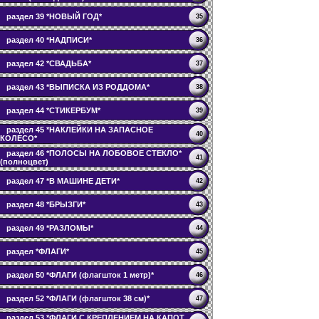
раздел 39 *НОВЫЙ ГОД*
35
раздел 40 *НАДПИСИ*
36
раздел 42 *СВАДЬБА*
37
раздел 43 *ВЫПИСКА ИЗ РОДДОМА*
38
раздел 44 *СТИКЕРБУМ*
39
раздел 45 *НАКЛЕЙКИ НА ЗАПАСНОЕ
40
КОЛЕСО*
раздел 46 *ПОЛОСЫ НА ЛОБОВОЕ СТЕКЛО*
41
(полноцвет)
раздел 47 *В МАШИНЕ ДЕТИ*
42
раздел 48 *БРЫЗГИ*
43
раздел 49 *РАЗЛОМЫ*
44
раздел *ФЛАГИ*
45
раздел 50 *ФЛАГИ (флагшток 1 метр)*
46
раздел 52 *ФЛАГИ (флагшток 38 см)*
47
раздел 53 *ФЛАГИ С КРЕПЛЕНИЕМ НА КАПОТ