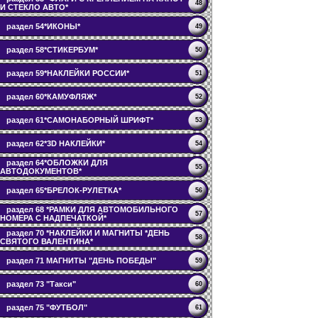
48
И СТЕКЛО АВТО*
раздел 54*ИКОНЫ*
49
раздел 58*СТИКЕРБУМ*
50
раздел 59*НАКЛЕЙКИ РОССИИ*
51
раздел 60*КАМУФЛЯЖ*
52
раздел 61*САМОНАБОРНЫЙ ШРИФТ*
53
раздел 62*3D НАКЛЕЙКИ*
54
раздел 64*ОБЛОЖКИ ДЛЯ
55
АВТОДОКУМЕНТОВ*
раздел 65*БРЕЛОК-РУЛЕТКА*
56
раздел 68 *РАМКИ ДЛЯ АВТОМОБИЛЬНОГО
57
НОМЕРА С НАДПЕЧАТКОЙ*
раздел 70 *НАКЛЕЙКИ И МАГНИТЫ *ДЕНЬ
58
СВЯТОГО ВАЛЕНТИНА*
раздел 71 МАГНИТЫ "ДЕНЬ ПОБЕДЫ"
59
раздел 73 "Такси"
60
раздел 75 "ФУТБОЛ"
61