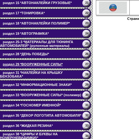
раздел 15 *АВТОНАКЛЕЙКИ ГРУЗОВЫЕ*
21
раздел 17 *ТОНИРОВКА*
22
Стран
раздел 18 *АВТОНАКЛЕЙКИ ПОЛИМЕР*
23
раздел 19 *АВТОГРАФИКА*
24
раздел 25-3 *МАТЕРИАЛЫ ДЛЯ ТЮНИНГА
25
АВТОМОБИЛЕЙ* (рулонные материалы)
раздел 28 *ДЕНЬ ПОБЕДЫ*
26
раздел 29 *ВООРУЖЕННЫЕ СИЛЫ*
27
раздел 31 *НАКЛЕЙКИ НА КРЫШКУ
28
БЕНЗОБАКА*
раздел 32 *ИНФОРМАЦИОННЫЕ ЗНАКИ*
29
раздел 33 *ВООРУЖЕННЫЕ СИЛЫ* (полимер)
30
раздел 34 *ГОСНОМЕР ИМЕННОЙ*
31
раздел 35 *ДЕКОР ЛОГОТИПА АВТОМОБИЛЯ*
32
раздел 36 *ЖИДКАЯ РЕЗИНА*
33
раздел 38 *ЦИФРЫ И БУКВЫ НА
34
НОМЕР(НЕВИДИМКИ)*