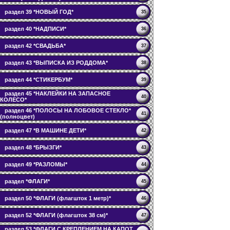
раздел 39 *НОВЫЙ ГОД*
35
раздел 40 *НАДПИСИ*
36
раздел 42 *СВАДЬБА*
37
раздел 43 *ВЫПИСКА ИЗ РОДДОМА*
38
раздел 44 *СТИКЕРБУМ*
39
раздел 45 *НАКЛЕЙКИ НА ЗАПАСНОЕ
40
КОЛЕСО*
раздел 46 *ПОЛОСЫ НА ЛОБОВОЕ СТЕКЛО*
41
(полноцвет)
раздел 47 *В МАШИНЕ ДЕТИ*
42
раздел 48 *БРЫЗГИ*
43
раздел 49 *РАЗЛОМЫ*
44
раздел *ФЛАГИ*
45
раздел 50 *ФЛАГИ (флагшток 1 метр)*
46
раздел 52 *ФЛАГИ (флагшток 38 см)*
47
раздел 53 *ФЛАГИ С КРЕПЛЕНИЕМ НА КАПОТ