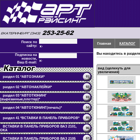
Поиск по
Главная
КАТАЛОГ
сайту:
Вы находитесь в раздел
Подписка на
новости,
Ваш E-mail:
вид (щелкнуть для
увеличения)
раздел 01 *АВТОЗНАКИ*
01
раздел 02 *АВТОНАКЛЕЙКИ*
02
раздел 03 *АВТОТЮНИНГ
03
(вырезанные,плоттер)*
раздел 04 *АВТОТЮНИНГ(печать)*
04
раздел 41 *ВСТАВКИ В ПАНЕЛЬ ПРИБОРОВ*
05
ВСТАВКИ В ПАНЕЛЬ ПРИБОРОВ ВАЗ 2101,
06
ОКА
ВСТАВКИ В ПАНЕЛЬ ПРИБОРОВ ВАЗ 2105
07