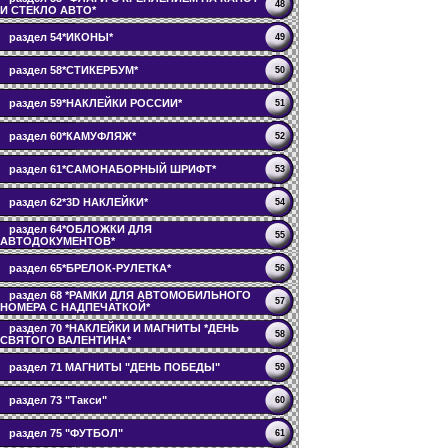
48
И СТЕКЛО АВТО*
раздел 54*ИКОНЫ*
49
раздел 58*СТИКЕРБУМ*
50
раздел 59*НАКЛЕЙКИ РОССИИ*
51
раздел 60*КАМУФЛЯЖ*
52
раздел 61*САМОНАБОРНЫЙ ШРИФТ*
53
раздел 62*3D НАКЛЕЙКИ*
54
раздел 64*ОБЛОЖКИ ДЛЯ
55
АВТОДОКУМЕНТОВ*
раздел 65*БРЕЛОК-РУЛЕТКА*
56
раздел 68 *РАМКИ ДЛЯ АВТОМОБИЛЬНОГО
57
НОМЕРА С НАДПЕЧАТКОЙ*
раздел 70 *НАКЛЕЙКИ И МАГНИТЫ *ДЕНЬ
58
СВЯТОГО ВАЛЕНТИНА*
раздел 71 МАГНИТЫ "ДЕНЬ ПОБЕДЫ"
59
раздел 73 "Такси"
60
раздел 75 "ФУТБОЛ"
61