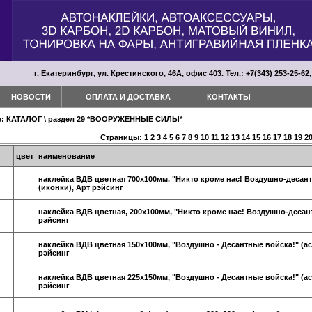
г. Екатеринбург, ул. Крестинского, 46А, офис 403. Тел.: +7(343) 253-25-62,
НОВОСТИ
ОПЛАТА И ДОСТАВКА
КОНТАКТЫ
е:
КАТАЛОГ
\
раздел 29 *ВООРУЖЕННЫЕ СИЛЫ*
Страницы:
1
2
3
4
5
6
7
8
9
10
11
12
13
14
15
16
17
18
19
2
цвет
наименование
наклейка ВДВ цветная 700х100мм. "Никто кроме нас! Воздушно-десан
(иконки), Арт рэйсинг
наклейка ВДВ цветная, 200х100мм, "Никто кроме нас! Воздушно-десан
рэйсинг
наклейка ВДВ цветная 150х100мм, "Воздушно - Десантные войска!" (ас
рэйсинг
наклейка ВДВ цветная 225х150мм, "Воздушно - Десантные войска!" (ас
рэйсинг