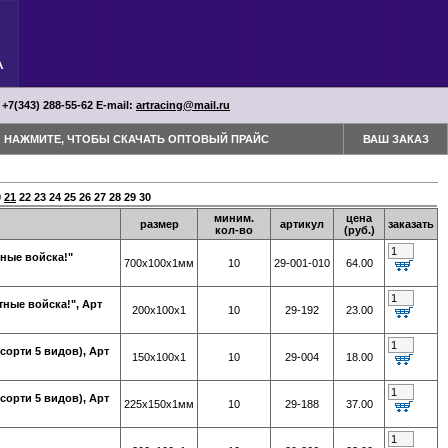
 +7(343) 288-55-62 Е-mail:
artracing@mail.ru
НАЖМИТЕ, ЧТОБЫ СКАЧАТЬ ОПТОВЫЙ ПРАЙС
ВАШ ЗАКАЗ
0
21
22
23
24
25
26
27
28
29
30
миним.
цена
размер
артикул
заказать
кол-во
(руб.)
тные войска!"
700х100х1мм
10
29-001-010
64.00
тные войска!", Арт
200х100х1
10
29-192
23.00
сорти 5 видов), Арт
150х100х1
10
29-004
18.00
сорти 5 видов), Арт
225х150х1мм
10
29-188
37.00