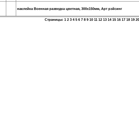
наклейка Военная разведка цветная, 300х150мм, Арт рэйсинг
Страницы:
1
2
3
4
5
6
7
8
9
10
11
12
13
14
15
16
17
18
19
2