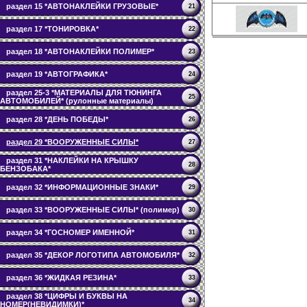
раздел 15 *АВТОНАКЛЕЙКИ ГРУЗОВЫЕ*
21
раздел 17 *ТОНИРОВКА*
22
раздел 18 *АВТОНАКЛЕЙКИ ПОЛИМЕР*
23
раздел 19 *АВТОГРАФИКА*
24
раздел 25-3 *МАТЕРИАЛЫ ДЛЯ ТЮНИНГА
25
АВТОМОБИЛЕЙ* (рулонные материалы)
раздел 28 *ДЕНЬ ПОБЕДЫ*
26
раздел 29 *ВООРУЖЕННЫЕ СИЛЫ*
27
раздел 31 *НАКЛЕЙКИ НА КРЫШКУ
28
БЕНЗОБАКА*
раздел 32 *ИНФОРМАЦИОННЫЕ ЗНАКИ*
29
раздел 33 *ВООРУЖЕННЫЕ СИЛЫ* (полимер)
30
раздел 34 *ГОСНОМЕР ИМЕННОЙ*
31
раздел 35 *ДЕКОР ЛОГОТИПА АВТОМОБИЛЯ*
32
раздел 36 *ЖИДКАЯ РЕЗИНА*
33
раздел 38 *ЦИФРЫ И БУКВЫ НА
34
НОМЕР(НЕВИДИМКИ)*