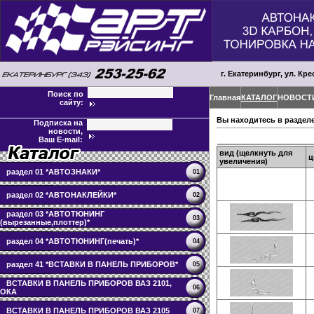
г. Екатеринбург, ул. Кре
Поиск по
Главная
КАТАЛОГ
НОВОСТ
сайту:
Вы находитесь в раздел
Подписка на
новости,
Ваш E-mail:
вид (щелкнуть для
ц
увеличения)
раздел 01 *АВТОЗНАКИ*
01
раздел 02 *АВТОНАКЛЕЙКИ*
02
раздел 03 *АВТОТЮНИНГ
03
(вырезанные,плоттер)*
раздел 04 *АВТОТЮНИНГ(печать)*
04
раздел 41 *ВСТАВКИ В ПАНЕЛЬ ПРИБОРОВ*
05
ВСТАВКИ В ПАНЕЛЬ ПРИБОРОВ ВАЗ 2101,
06
ОКА
ВСТАВКИ В ПАНЕЛЬ ПРИБОРОВ ВАЗ 2105
07