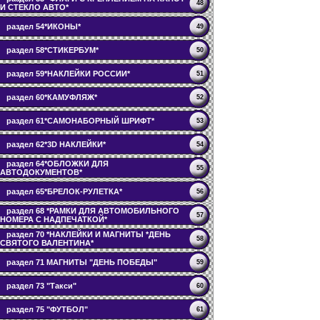
48
И СТЕКЛО АВТО*
раздел 54*ИКОНЫ*
49
раздел 58*СТИКЕРБУМ*
50
раздел 59*НАКЛЕЙКИ РОССИИ*
51
раздел 60*КАМУФЛЯЖ*
52
раздел 61*САМОНАБОРНЫЙ ШРИФТ*
53
раздел 62*3D НАКЛЕЙКИ*
54
раздел 64*ОБЛОЖКИ ДЛЯ
55
АВТОДОКУМЕНТОВ*
раздел 65*БРЕЛОК-РУЛЕТКА*
56
раздел 68 *РАМКИ ДЛЯ АВТОМОБИЛЬНОГО
57
НОМЕРА С НАДПЕЧАТКОЙ*
раздел 70 *НАКЛЕЙКИ И МАГНИТЫ *ДЕНЬ
58
СВЯТОГО ВАЛЕНТИНА*
раздел 71 МАГНИТЫ "ДЕНЬ ПОБЕДЫ"
59
раздел 73 "Такси"
60
раздел 75 "ФУТБОЛ"
61