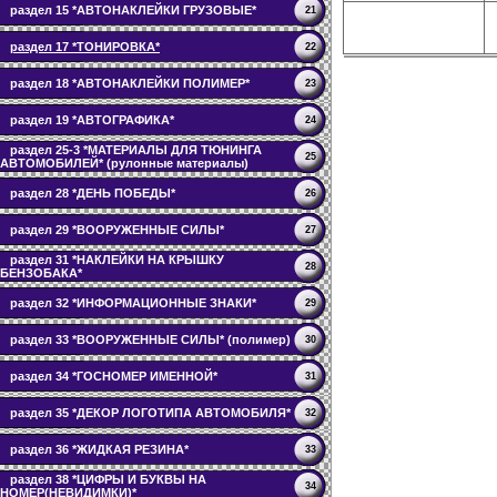
раздел 15 *АВТОНАКЛЕЙКИ ГРУЗОВЫЕ*
21
раздел 17 *ТОНИРОВКА*
22
раздел 18 *АВТОНАКЛЕЙКИ ПОЛИМЕР*
23
раздел 19 *АВТОГРАФИКА*
24
раздел 25-3 *МАТЕРИАЛЫ ДЛЯ ТЮНИНГА
25
АВТОМОБИЛЕЙ* (рулонные материалы)
раздел 28 *ДЕНЬ ПОБЕДЫ*
26
раздел 29 *ВООРУЖЕННЫЕ СИЛЫ*
27
раздел 31 *НАКЛЕЙКИ НА КРЫШКУ
28
БЕНЗОБАКА*
раздел 32 *ИНФОРМАЦИОННЫЕ ЗНАКИ*
29
раздел 33 *ВООРУЖЕННЫЕ СИЛЫ* (полимер)
30
раздел 34 *ГОСНОМЕР ИМЕННОЙ*
31
раздел 35 *ДЕКОР ЛОГОТИПА АВТОМОБИЛЯ*
32
раздел 36 *ЖИДКАЯ РЕЗИНА*
33
раздел 38 *ЦИФРЫ И БУКВЫ НА
34
НОМЕР(НЕВИДИМКИ)*