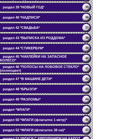
раздел 39 *НОВЫЙ ГОД*
35
раздел 40 *НАДПИСИ*
36
раздел 42 *СВАДЬБА*
37
раздел 43 *ВЫПИСКА ИЗ РОДДОМА*
38
раздел 44 *СТИКЕРБУМ*
39
раздел 45 *НАКЛЕЙКИ НА ЗАПАСНОЕ
40
КОЛЕСО*
раздел 46 *ПОЛОСЫ НА ЛОБОВОЕ СТЕКЛО*
41
(полноцвет)
раздел 47 *В МАШИНЕ ДЕТИ*
42
раздел 48 *БРЫЗГИ*
43
раздел 49 *РАЗЛОМЫ*
44
раздел *ФЛАГИ*
45
раздел 50 *ФЛАГИ (флагшток 1 метр)*
46
раздел 52 *ФЛАГИ (флагшток 38 см)*
47
раздел 53 *ФЛАГИ С КРЕПЛЕНИЕМ НА КАПОТ