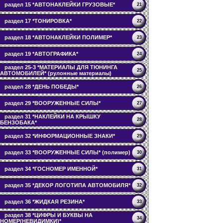
раздел 15 *АВТОНАКЛЕЙКИ ГРУЗОВЫЕ*
21
раздел 17 *ТОНИРОВКА*
22
раздел 18 *АВТОНАКЛЕЙКИ ПОЛИМЕР*
23
раздел 19 *АВТОГРАФИКА*
24
раздел 25-3 *МАТЕРИАЛЫ ДЛЯ ТЮНИНГА
25
АВТОМОБИЛЕЙ* (рулонные материалы)
раздел 28 *ДЕНЬ ПОБЕДЫ*
26
раздел 29 *ВООРУЖЕННЫЕ СИЛЫ*
27
раздел 31 *НАКЛЕЙКИ НА КРЫШКУ
28
БЕНЗОБАКА*
раздел 32 *ИНФОРМАЦИОННЫЕ ЗНАКИ*
29
раздел 33 *ВООРУЖЕННЫЕ СИЛЫ* (полимер)
30
раздел 34 *ГОСНОМЕР ИМЕННОЙ*
31
раздел 35 *ДЕКОР ЛОГОТИПА АВТОМОБИЛЯ*
32
раздел 36 *ЖИДКАЯ РЕЗИНА*
33
раздел 38 *ЦИФРЫ И БУКВЫ НА
34
НОМЕР(НЕВИДИМКИ)*