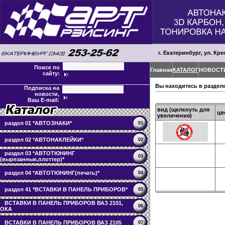
г. Екатеринбург, ул. Кре
Поиск по
Главная
КАТАЛОГ
НОВОСТ
сайту:
Вы находитесь в раздел
Подписка на
новости,
Ваш E-mail:
вид (щелкнуть для
цв
увеличения)
раздел 01 *АВТОЗНАКИ*
01
раздел 02 *АВТОНАКЛЕЙКИ*
02
раздел 03 *АВТОТЮНИНГ
03
(вырезанные,плоттер)*
раздел 04 *АВТОТЮНИНГ(печать)*
04
раздел 41 *ВСТАВКИ В ПАНЕЛЬ ПРИБОРОВ*
05
ВСТАВКИ В ПАНЕЛЬ ПРИБОРОВ ВАЗ 2101,
06
ОКА
ВСТАВКИ В ПАНЕЛЬ ПРИБОРОВ ВАЗ 2105
07