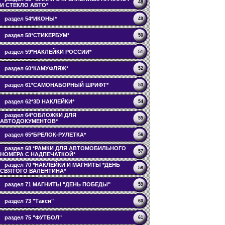
48
И СТЕКЛО АВТО*
раздел 54*ИКОНЫ*
49
раздел 58*СТИКЕРБУМ*
50
раздел 59*НАКЛЕЙКИ РОССИИ*
51
раздел 60*КАМУФЛЯЖ*
52
раздел 61*САМОНАБОРНЫЙ ШРИФТ*
53
раздел 62*3D НАКЛЕЙКИ*
54
раздел 64*ОБЛОЖКИ ДЛЯ
55
АВТОДОКУМЕНТОВ*
раздел 65*БРЕЛОК-РУЛЕТКА*
56
раздел 68 *РАМКИ ДЛЯ АВТОМОБИЛЬНОГО
57
НОМЕРА С НАДПЕЧАТКОЙ*
раздел 70 *НАКЛЕЙКИ И МАГНИТЫ *ДЕНЬ
58
СВЯТОГО ВАЛЕНТИНА*
раздел 71 МАГНИТЫ "ДЕНЬ ПОБЕДЫ"
59
раздел 73 "Такси"
60
раздел 75 "ФУТБОЛ"
61