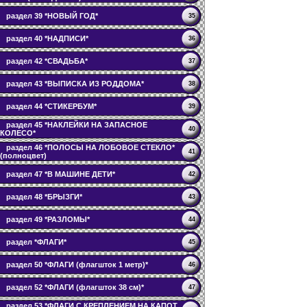
раздел 39 *НОВЫЙ ГОД*
35
раздел 40 *НАДПИСИ*
36
раздел 42 *СВАДЬБА*
37
раздел 43 *ВЫПИСКА ИЗ РОДДОМА*
38
раздел 44 *СТИКЕРБУМ*
39
раздел 45 *НАКЛЕЙКИ НА ЗАПАСНОЕ
40
КОЛЕСО*
раздел 46 *ПОЛОСЫ НА ЛОБОВОЕ СТЕКЛО*
41
(полноцвет)
раздел 47 *В МАШИНЕ ДЕТИ*
42
раздел 48 *БРЫЗГИ*
43
раздел 49 *РАЗЛОМЫ*
44
раздел *ФЛАГИ*
45
раздел 50 *ФЛАГИ (флагшток 1 метр)*
46
раздел 52 *ФЛАГИ (флагшток 38 см)*
47
раздел 53 *ФЛАГИ С КРЕПЛЕНИЕМ НА КАПОТ