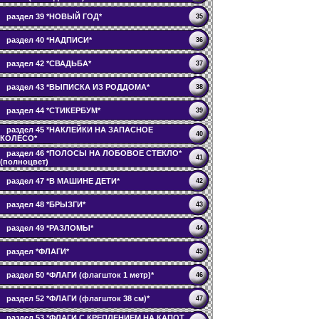
раздел 39 *НОВЫЙ ГОД*
35
раздел 40 *НАДПИСИ*
36
раздел 42 *СВАДЬБА*
37
раздел 43 *ВЫПИСКА ИЗ РОДДОМА*
38
раздел 44 *СТИКЕРБУМ*
39
раздел 45 *НАКЛЕЙКИ НА ЗАПАСНОЕ
40
КОЛЕСО*
раздел 46 *ПОЛОСЫ НА ЛОБОВОЕ СТЕКЛО*
41
(полноцвет)
раздел 47 *В МАШИНЕ ДЕТИ*
42
раздел 48 *БРЫЗГИ*
43
раздел 49 *РАЗЛОМЫ*
44
раздел *ФЛАГИ*
45
раздел 50 *ФЛАГИ (флагшток 1 метр)*
46
раздел 52 *ФЛАГИ (флагшток 38 см)*
47
раздел 53 *ФЛАГИ С КРЕПЛЕНИЕМ НА КАПОТ