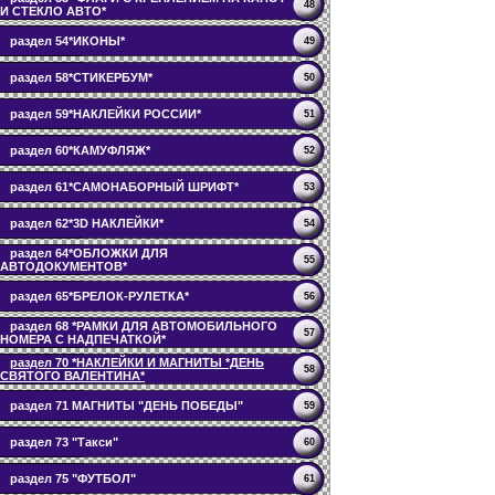
48
И СТЕКЛО АВТО*
раздел 54*ИКОНЫ*
49
раздел 58*СТИКЕРБУМ*
50
раздел 59*НАКЛЕЙКИ РОССИИ*
51
раздел 60*КАМУФЛЯЖ*
52
раздел 61*САМОНАБОРНЫЙ ШРИФТ*
53
раздел 62*3D НАКЛЕЙКИ*
54
раздел 64*ОБЛОЖКИ ДЛЯ
55
АВТОДОКУМЕНТОВ*
раздел 65*БРЕЛОК-РУЛЕТКА*
56
раздел 68 *РАМКИ ДЛЯ АВТОМОБИЛЬНОГО
57
НОМЕРА С НАДПЕЧАТКОЙ*
раздел 70 *НАКЛЕЙКИ И МАГНИТЫ *ДЕНЬ
58
СВЯТОГО ВАЛЕНТИНА*
раздел 71 МАГНИТЫ "ДЕНЬ ПОБЕДЫ"
59
раздел 73 "Такси"
60
раздел 75 "ФУТБОЛ"
61