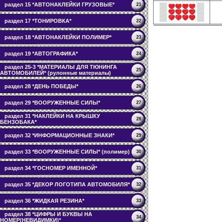
раздел 15 *АВТОНАКЛЕЙКИ ГРУЗОВЫЕ*
21
раздел 17 *ТОНИРОВКА*
22
раздел 18 *АВТОНАКЛЕЙКИ ПОЛИМЕР*
23
раздел 19 *АВТОГРАФИКА*
24
раздел 25-3 *МАТЕРИАЛЫ ДЛЯ ТЮНИНГА
25
АВТОМОБИЛЕЙ* (рулонные материалы)
раздел 28 *ДЕНЬ ПОБЕДЫ*
26
раздел 29 *ВООРУЖЕННЫЕ СИЛЫ*
27
раздел 31 *НАКЛЕЙКИ НА КРЫШКУ
28
БЕНЗОБАКА*
раздел 32 *ИНФОРМАЦИОННЫЕ ЗНАКИ*
29
раздел 33 *ВООРУЖЕННЫЕ СИЛЫ* (полимер)
30
раздел 34 *ГОСНОМЕР ИМЕННОЙ*
31
раздел 35 *ДЕКОР ЛОГОТИПА АВТОМОБИЛЯ*
32
раздел 36 *ЖИДКАЯ РЕЗИНА*
33
раздел 38 *ЦИФРЫ И БУКВЫ НА
34
НОМЕР(НЕВИДИМКИ)*