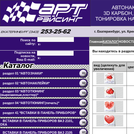
г. Екатеринбург, ул. Кре
Поиск по
Главная
КАТАЛОГ
НОВОСТ
сайту:
Вы находитесь в раздел
Подписка на
новости,
Ваш E-mail:
вид (щелкнуть для
цве
увеличения)
раздел 01 *АВТОЗНАКИ*
01
раздел 02 *АВТОНАКЛЕЙКИ*
02
раздел 03 *АВТОТЮНИНГ
03
(вырезанные,плоттер)*
раздел 04 *АВТОТЮНИНГ(печать)*
04
раздел 41 *ВСТАВКИ В ПАНЕЛЬ ПРИБОРОВ*
05
ВСТАВКИ В ПАНЕЛЬ ПРИБОРОВ ВАЗ 2101,
06
ОКА
ВСТАВКИ В ПАНЕЛЬ ПРИБОРОВ ВАЗ 2105
07