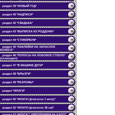
раздел 39 *НОВЫЙ ГОД*
35
раздел 40 *НАДПИСИ*
36
раздел 42 *СВАДЬБА*
37
раздел 43 *ВЫПИСКА ИЗ РОДДОМА*
38
раздел 44 *СТИКЕРБУМ*
39
раздел 45 *НАКЛЕЙКИ НА ЗАПАСНОЕ
40
КОЛЕСО*
раздел 46 *ПОЛОСЫ НА ЛОБОВОЕ СТЕКЛО*
41
(полноцвет)
раздел 47 *В МАШИНЕ ДЕТИ*
42
раздел 48 *БРЫЗГИ*
43
раздел 49 *РАЗЛОМЫ*
44
раздел *ФЛАГИ*
45
раздел 50 *ФЛАГИ (флагшток 1 метр)*
46
раздел 52 *ФЛАГИ (флагшток 38 см)*
47
раздел 53 *ФЛАГИ С КРЕПЛЕНИЕМ НА КАПОТ