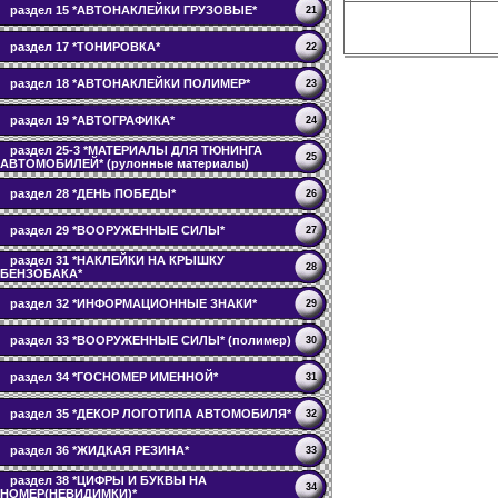
раздел 15 *АВТОНАКЛЕЙКИ ГРУЗОВЫЕ*
21
раздел 17 *ТОНИРОВКА*
22
раздел 18 *АВТОНАКЛЕЙКИ ПОЛИМЕР*
23
раздел 19 *АВТОГРАФИКА*
24
раздел 25-3 *МАТЕРИАЛЫ ДЛЯ ТЮНИНГА
25
АВТОМОБИЛЕЙ* (рулонные материалы)
раздел 28 *ДЕНЬ ПОБЕДЫ*
26
раздел 29 *ВООРУЖЕННЫЕ СИЛЫ*
27
раздел 31 *НАКЛЕЙКИ НА КРЫШКУ
28
БЕНЗОБАКА*
раздел 32 *ИНФОРМАЦИОННЫЕ ЗНАКИ*
29
раздел 33 *ВООРУЖЕННЫЕ СИЛЫ* (полимер)
30
раздел 34 *ГОСНОМЕР ИМЕННОЙ*
31
раздел 35 *ДЕКОР ЛОГОТИПА АВТОМОБИЛЯ*
32
раздел 36 *ЖИДКАЯ РЕЗИНА*
33
раздел 38 *ЦИФРЫ И БУКВЫ НА
34
НОМЕР(НЕВИДИМКИ)*