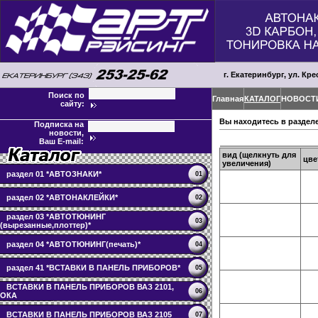
г. Екатеринбург, ул. Кре
Поиск по
Главная
КАТАЛОГ
НОВОСТ
сайту:
Вы находитесь в раздел
Подписка на
новости,
Ваш E-mail:
вид (щелкнуть для
цве
увеличения)
раздел 01 *АВТОЗНАКИ*
01
раздел 02 *АВТОНАКЛЕЙКИ*
02
раздел 03 *АВТОТЮНИНГ
03
(вырезанные,плоттер)*
раздел 04 *АВТОТЮНИНГ(печать)*
04
раздел 41 *ВСТАВКИ В ПАНЕЛЬ ПРИБОРОВ*
05
ВСТАВКИ В ПАНЕЛЬ ПРИБОРОВ ВАЗ 2101,
06
ОКА
ВСТАВКИ В ПАНЕЛЬ ПРИБОРОВ ВАЗ 2105
07