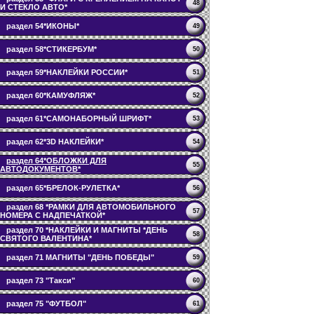
48
И СТЕКЛО АВТО*
раздел 54*ИКОНЫ*
49
раздел 58*СТИКЕРБУМ*
50
раздел 59*НАКЛЕЙКИ РОССИИ*
51
раздел 60*КАМУФЛЯЖ*
52
раздел 61*САМОНАБОРНЫЙ ШРИФТ*
53
раздел 62*3D НАКЛЕЙКИ*
54
раздел 64*ОБЛОЖКИ ДЛЯ
55
АВТОДОКУМЕНТОВ*
раздел 65*БРЕЛОК-РУЛЕТКА*
56
раздел 68 *РАМКИ ДЛЯ АВТОМОБИЛЬНОГО
57
НОМЕРА С НАДПЕЧАТКОЙ*
раздел 70 *НАКЛЕЙКИ И МАГНИТЫ *ДЕНЬ
58
СВЯТОГО ВАЛЕНТИНА*
раздел 71 МАГНИТЫ "ДЕНЬ ПОБЕДЫ"
59
раздел 73 "Такси"
60
раздел 75 "ФУТБОЛ"
61