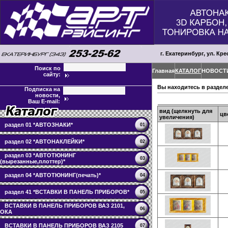
г. Екатеринбург, ул. Кре
Поиск по
Главная
КАТАЛОГ
НОВОСТ
сайту:
Вы находитесь в раздел
Подписка на
новости,
Ваш E-mail:
вид (щелкнуть для
цв
увеличения)
раздел 01 *АВТОЗНАКИ*
01
раздел 02 *АВТОНАКЛЕЙКИ*
02
раздел 03 *АВТОТЮНИНГ
03
(вырезанные,плоттер)*
раздел 04 *АВТОТЮНИНГ(печать)*
04
раздел 41 *ВСТАВКИ В ПАНЕЛЬ ПРИБОРОВ*
05
ВСТАВКИ В ПАНЕЛЬ ПРИБОРОВ ВАЗ 2101,
06
ОКА
ВСТАВКИ В ПАНЕЛЬ ПРИБОРОВ ВАЗ 2105
07