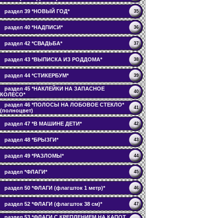
раздел 39 *НОВЫЙ ГОД*
35
раздел 40 *НАДПИСИ*
36
раздел 42 *СВАДЬБА*
37
раздел 43 *ВЫПИСКА ИЗ РОДДОМА*
38
раздел 44 *СТИКЕРБУМ*
39
раздел 45 *НАКЛЕЙКИ НА ЗАПАСНОЕ
40
КОЛЕСО*
раздел 46 *ПОЛОСЫ НА ЛОБОВОЕ СТЕКЛО*
41
(полноцвет)
раздел 47 *В МАШИНЕ ДЕТИ*
42
раздел 48 *БРЫЗГИ*
43
раздел 49 *РАЗЛОМЫ*
44
раздел *ФЛАГИ*
45
раздел 50 *ФЛАГИ (флагшток 1 метр)*
46
раздел 52 *ФЛАГИ (флагшток 38 см)*
47
раздел 53 *ФЛАГИ С КРЕПЛЕНИЕМ НА КАПОТ