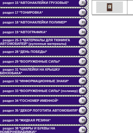
раздел 15 *АВТОНАКЛЕЙКИ ГРУЗОВЫЕ*
21
раздел 17 *ТОНИРОВКА*
22
раздел 18 *АВТОНАКЛЕЙКИ ПОЛИМЕР*
23
раздел 19 *АВТОГРАФИКА*
24
раздел 25-3 *МАТЕРИАЛЫ ДЛЯ ТЮНИНГА
25
АВТОМОБИЛЕЙ* (рулонные материалы)
раздел 28 *ДЕНЬ ПОБЕДЫ*
26
раздел 29 *ВООРУЖЕННЫЕ СИЛЫ*
27
раздел 31 *НАКЛЕЙКИ НА КРЫШКУ
28
БЕНЗОБАКА*
раздел 32 *ИНФОРМАЦИОННЫЕ ЗНАКИ*
29
раздел 33 *ВООРУЖЕННЫЕ СИЛЫ* (полимер)
30
раздел 34 *ГОСНОМЕР ИМЕННОЙ*
31
раздел 35 *ДЕКОР ЛОГОТИПА АВТОМОБИЛЯ*
32
раздел 36 *ЖИДКАЯ РЕЗИНА*
33
раздел 38 *ЦИФРЫ И БУКВЫ НА
34
НОМЕР(НЕВИДИМКИ)*