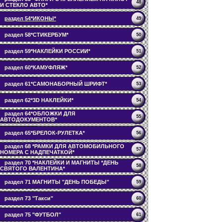
48
И СТЕКЛО АВТО*
раздел 54*ИКОНЫ*
49
раздел 58*СТИКЕРБУМ*
50
раздел 59*НАКЛЕЙКИ РОССИИ*
51
раздел 60*КАМУФЛЯЖ*
52
раздел 61*САМОНАБОРНЫЙ ШРИФТ*
53
раздел 62*3D НАКЛЕЙКИ*
54
раздел 64*ОБЛОЖКИ ДЛЯ
55
АВТОДОКУМЕНТОВ*
раздел 65*БРЕЛОК-РУЛЕТКА*
56
раздел 68 *РАМКИ ДЛЯ АВТОМОБИЛЬНОГО
57
НОМЕРА С НАДПЕЧАТКОЙ*
раздел 70 *НАКЛЕЙКИ И МАГНИТЫ *ДЕНЬ
58
СВЯТОГО ВАЛЕНТИНА*
раздел 71 МАГНИТЫ "ДЕНЬ ПОБЕДЫ"
59
раздел 73 "Такси"
60
раздел 75 "ФУТБОЛ"
61