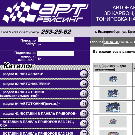
г. Екатеринбург, ул. Кре
Поиск по
Главная
КАТАЛОГ
НОВОСТ
сайту:
Вы находитесь в раздел
Подписка на
новости,
Ваш E-mail:
вид (щелкнуть для
увеличения)
раздел 01 *АВТОЗНАКИ*
01
раздел 02 *АВТОНАКЛЕЙКИ*
02
раздел 03 *АВТОТЮНИНГ
03
(вырезанные,плоттер)*
раздел 04 *АВТОТЮНИНГ(печать)*
04
раздел 41 *ВСТАВКИ В ПАНЕЛЬ ПРИБОРОВ*
05
ВСТАВКИ В ПАНЕЛЬ ПРИБОРОВ ВАЗ 2101,
06
ОКА
ВСТАВКИ В ПАНЕЛЬ ПРИБОРОВ ВАЗ 2105
07