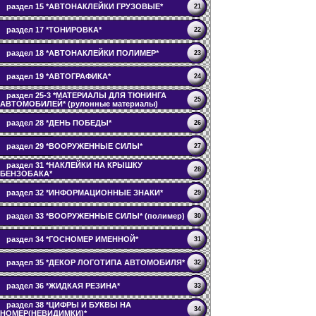
раздел 15 *АВТОНАКЛЕЙКИ ГРУЗОВЫЕ*
21
раздел 17 *ТОНИРОВКА*
22
раздел 18 *АВТОНАКЛЕЙКИ ПОЛИМЕР*
23
раздел 19 *АВТОГРАФИКА*
24
раздел 25-3 *МАТЕРИАЛЫ ДЛЯ ТЮНИНГА
25
АВТОМОБИЛЕЙ* (рулонные материалы)
раздел 28 *ДЕНЬ ПОБЕДЫ*
26
раздел 29 *ВООРУЖЕННЫЕ СИЛЫ*
27
раздел 31 *НАКЛЕЙКИ НА КРЫШКУ
28
БЕНЗОБАКА*
раздел 32 *ИНФОРМАЦИОННЫЕ ЗНАКИ*
29
раздел 33 *ВООРУЖЕННЫЕ СИЛЫ* (полимер)
30
раздел 34 *ГОСНОМЕР ИМЕННОЙ*
31
раздел 35 *ДЕКОР ЛОГОТИПА АВТОМОБИЛЯ*
32
раздел 36 *ЖИДКАЯ РЕЗИНА*
33
раздел 38 *ЦИФРЫ И БУКВЫ НА
34
НОМЕР(НЕВИДИМКИ)*