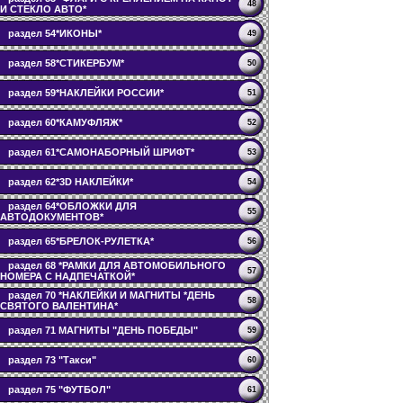
48
И СТЕКЛО АВТО*
раздел 54*ИКОНЫ*
49
раздел 58*СТИКЕРБУМ*
50
раздел 59*НАКЛЕЙКИ РОССИИ*
51
раздел 60*КАМУФЛЯЖ*
52
раздел 61*САМОНАБОРНЫЙ ШРИФТ*
53
раздел 62*3D НАКЛЕЙКИ*
54
раздел 64*ОБЛОЖКИ ДЛЯ
55
АВТОДОКУМЕНТОВ*
раздел 65*БРЕЛОК-РУЛЕТКА*
56
раздел 68 *РАМКИ ДЛЯ АВТОМОБИЛЬНОГО
57
НОМЕРА С НАДПЕЧАТКОЙ*
раздел 70 *НАКЛЕЙКИ И МАГНИТЫ *ДЕНЬ
58
СВЯТОГО ВАЛЕНТИНА*
раздел 71 МАГНИТЫ "ДЕНЬ ПОБЕДЫ"
59
раздел 73 "Такси"
60
раздел 75 "ФУТБОЛ"
61