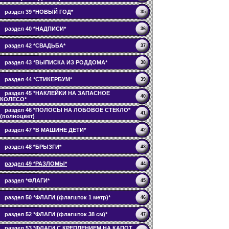
раздел 39 *НОВЫЙ ГОД*
35
раздел 40 *НАДПИСИ*
36
раздел 42 *СВАДЬБА*
37
раздел 43 *ВЫПИСКА ИЗ РОДДОМА*
38
раздел 44 *СТИКЕРБУМ*
39
раздел 45 *НАКЛЕЙКИ НА ЗАПАСНОЕ
40
КОЛЕСО*
раздел 46 *ПОЛОСЫ НА ЛОБОВОЕ СТЕКЛО*
41
(полноцвет)
раздел 47 *В МАШИНЕ ДЕТИ*
42
раздел 48 *БРЫЗГИ*
43
раздел 49 *РАЗЛОМЫ*
44
раздел *ФЛАГИ*
45
раздел 50 *ФЛАГИ (флагшток 1 метр)*
46
раздел 52 *ФЛАГИ (флагшток 38 см)*
47
раздел 53 *ФЛАГИ С КРЕПЛЕНИЕМ НА КАПОТ